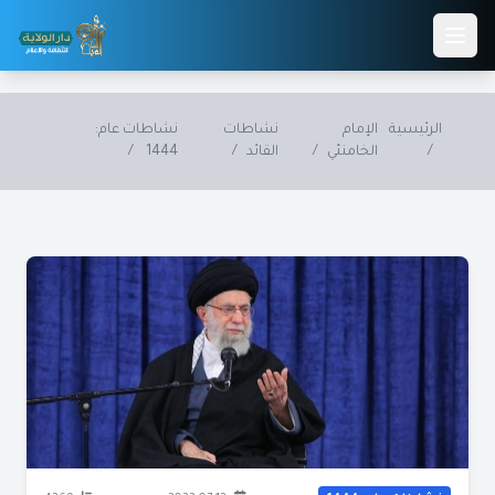
Skip to main conten
الرئيسية
الإمام
نشاطات
نشاطات عام:
/
الخامنئي
/
القائد
/
1444
/