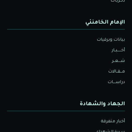
ذكـريـات
الإمام الخامنئي
بيانات وبرقيات
أخــــــبــار
شــــعــر
مـــقــالات
دراســــات
الجهاد والشهادة
أخبار متفرقة