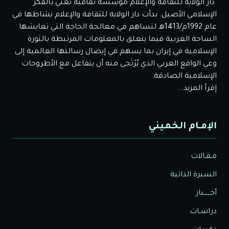
دار الولاية للثقافة والإعلام مؤسسة ثقافية تعني بالفكر
الإسلامي الأصيل. بدأت دار الولاية للثقافة والإعلام نشاطها في
عام 1992م/1413هـ لتساهم في معالجة الحاجة التي تعايشها
الساحة العربية فيما يتعلق بالمعلومات المرتبطة بالثورة
الإسلامية في إيران بما يسهم في إيصال رسالتها العالمية إلى
وعي الواقع العربي الذي يُرْتَجى منه أن يتفاعل مع الأطروحات
الإسلامية الصادقة.
إقرأ المزيد...
الإمـام الخميني
مـقـالات
السيرة الذاتية
أخــــــبار
دراسـات