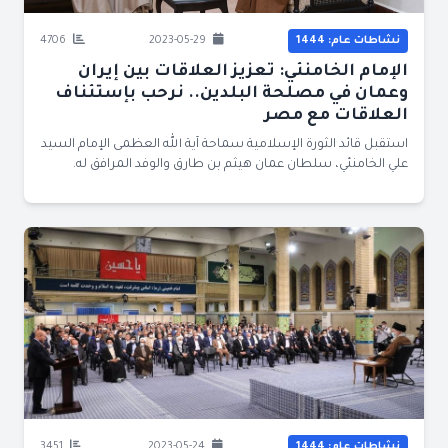
نشاطات عام: 1444
2023-05-29
4706
الإمام الخامنئي: تعزيز العلاقات بين إيران
وعمان في مصلحة البلدين.. نرحب بإستئناف
العلاقات مع مصر
استقبل قائد الثورة الإسلامية سماحة آية الله العظمى الإمام السيد
علي الخامنئي، سلطان عمان هيثم بن طارق والوفد المرافق له.
نشاطات عام: 1444
2023-05-24
3451