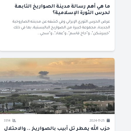
ما هي أهم رسالة مدينة الصواريخ التابعة
لحرس الثورة الإسلامية؟
عرض الحرس الثوري الإيراني وفي كشفه عن مدينته الصاروخية
الجديدة، مجموعة كبيرة من الصواريخ الباليستية، بما في ذلك
"خيبرشكن"، و"حاج قاسم"، و"عماد"، و"سجي...
3314
2024-11-25
حزب الله يمطر تل أبيب بالصواريخ .. والاحتلال