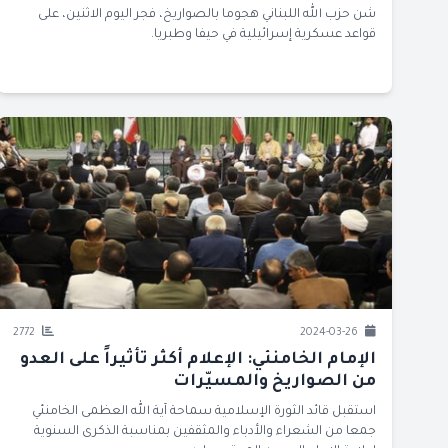
شن حزب الله اللبناني هجوما بالصواريخ، فجر اليوم الاثنين، على
قواعد عسكرية إسرائيلية في حيفا وطبريا.
2772
2024-03-26
الإمام الخامنئي: الإعلام أكثر تأثيراً على العدو
من الصواريخ والمسيّرات
استقبل قائد الثورة الإسلامية سماحة آية الله العظمى الخامنئي
جمعا من الشعراء والأدباء والمثقفين بمناسبة الذكرى السنوية