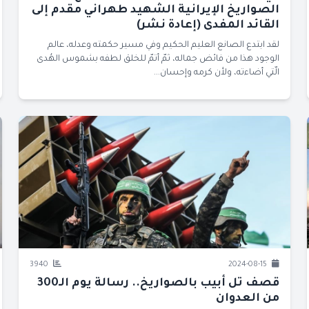
الصواريخ الإيرانية الشهيد طهراني مقدم إلى
القائد المفدى (إعادة نشر)
لقد ابتدع الصانع العليم الحكيم وفي مسير حكمته وعدله، عالم
الوجود هذا من فائض جماله، ثمّ أتمّ للخلق لطفه بشموس الهُدى
الّتي أضاءته، ولأن كرمه وإحسان...
3940
2024-08-15
قصف تل أبيب بالصواريخ.. رسالة يوم الـ300
من العدوان