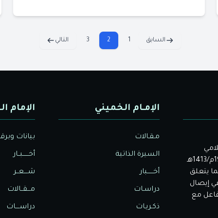
السابق
1
2
3
التالي
الإمـام الخميني
الإمام ال
مـقـالات
بيانات وبرق
لامي
السيرة الذاتية
أخــــــبــار
الأصيل. بدأت دار الولاية للثقافة والإعلام نشاطها في عام 1992م/1413هـ
ا يتعلق
أخــــــبار
شــــعــر
في إيصال
دراسـات
مـــقــالات
تفاعل مع
ذكـريـات
دراســــات