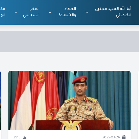
آية الله السيد مجتبى
الجهاد
الفكر
مكت
الخامنئي
والشهادة
السياسي
الول
2915
2025-03-26