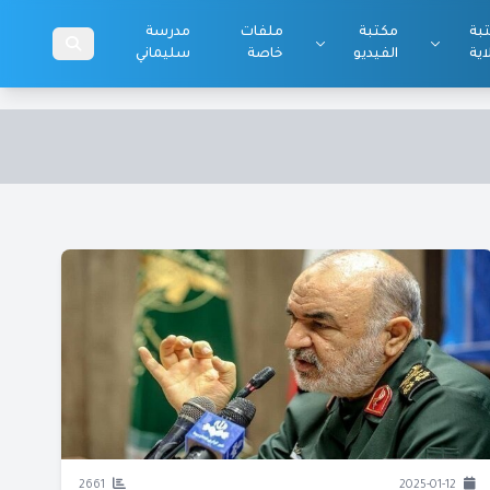
بة
مكتبة
ملفات
مدرسة
اية
الفيديو
خاصة
سليماني
2661
2025-01-12