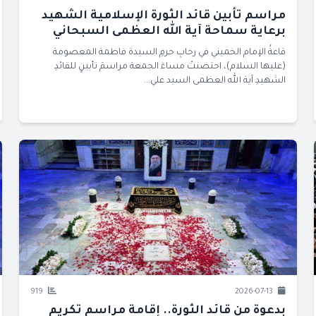
مراسم تأبين قائد الثورة الإسلامية الشهيد
برعاية سماحة آية الله العظمى السبحاني
قاعةُ الإمام الخميني في رحابِ حرمِ السيدة فاطمة المعصومة
(عليها السلام)، احتضنتْ مساءَ الجمعة مراسمَ تأبينٍ للقائدِ
الشهيدِ آية الله العظمى السيد علي...
919
2026-07-13
بدعوة من قائد الثورة.. إقامة مراسم تكريم