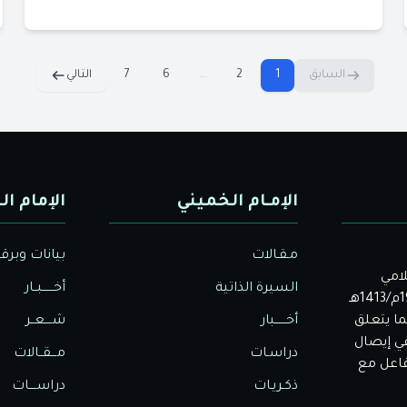
السابق
1
2
...
6
7
التالي
الإمـام الخميني
الإمام ال
مـقـالات
بيانات وبرق
لامي
السيرة الذاتية
أخــــــبــار
الأصيل. بدأت دار الولاية للثقافة والإعلام نشاطها في عام 1992م/1413هـ
ا يتعلق
أخــــــبار
شــــعــر
في إيصال
دراسـات
مـــقــالات
تفاعل مع
ذكـريـات
دراســــات