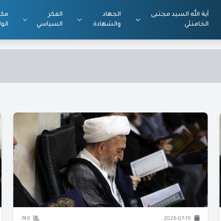
آية الله السيد مجتبى
الجهاد
الفكر
مكت
الخامنئي
والشهادة
السياسي
الول
749
2026-07-19