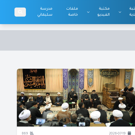
بة
مكتبة
ملفات
مدرسة
اية
الفيديو
خاصة
سليماني
869
2026-07-19