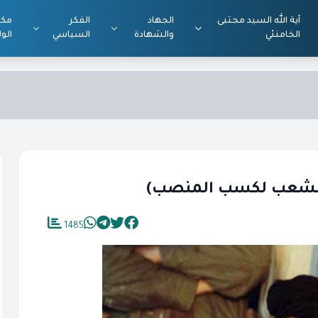
آية الله السيد مجتبى
الجهاد
الفكر
مكت
الخامنئي
والشهادة
السياسي
الول
 الشعب لكسب المنصب)
1485