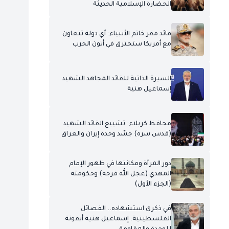
الحضارة الإسلامية الحديثة
قائد مقر خاتم الأنبياء: أي دولة تتعاون
مع أمريكا ستحترق في أتون الحرب
السيرة الذاتية للقائد المجاهد الشهيد
إسماعيل هنية
محافظ كربلاء: تشييع القائد الشهيد
(قدس سره) جسّد وحدة إيران والعراق
دور المرأة ومكانتها في ظهور الإمام
المهدي (عجل الله فرجه) وحكومته
(الجزء الأول)
في ذكرى استشهاده.. الفصائل
الفلسطينية: إسماعيل هنية أيقونة