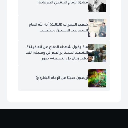
مبادئ الإمام الخميني العرفانية
شهيد المحراب (الثالث) آية الله الحاج
السيد عبد الحسين دستغيب
ماذا يقول شهداء الدفاع عن العقيلة؟..
الشهيد السيد إبراهيم في وصيته: لقد
ذهب زمان ذل الشيعة+ صور
أربعون حديثا عن الإمام الباقر(ع)