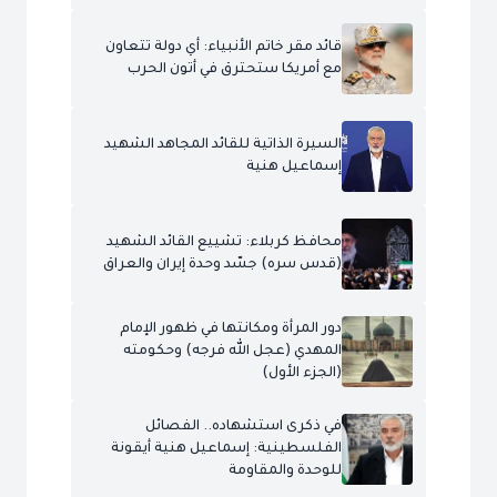
قائد مقر خاتم الأنبياء: أي دولة تتعاون
مع أمريكا ستحترق في أتون الحرب
السيرة الذاتية للقائد المجاهد الشهيد
إسماعيل هنية
محافظ كربلاء: تشييع القائد الشهيد
(قدس سره) جسّد وحدة إيران والعراق
دور المرأة ومكانتها في ظهور الإمام
المهدي (عجل الله فرجه) وحكومته
(الجزء الأول)
في ذكرى استشهاده.. الفصائل
الفلسطينية: إسماعيل هنية أيقونة
للوحدة والمقاومة