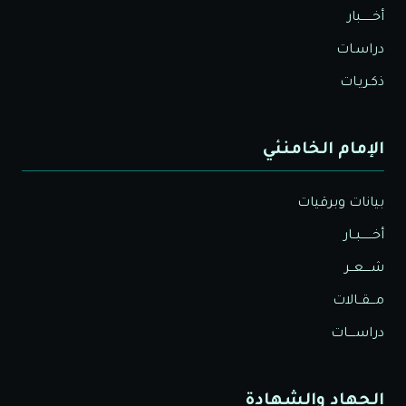
أخــــــبار
دراسـات
ذكـريـات
الإمام الخامنئي
بيانات وبرقيات
أخــــــبــار
شــــعــر
مـــقــالات
دراســــات
الجهاد والشهادة