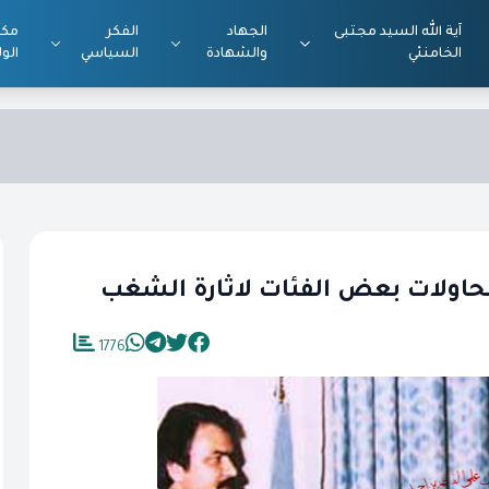
آية الله السيد مجتبى
الجهاد
الفكر
مكت
الخامنئي
والشهادة
السياسي
الول
اولات بعض الفئات لاثارة الشغب
1776