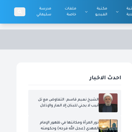
بة
مكتبة
ملفات
مدرسة
اية
الفيديو
خاصة
سليماني
احدث الاخبار
الشيخ نعيم قاسم: التفاوض مع تل
أبيب لا يجني للبنان إلا العار والإذلال
دور المرأة ومكانتها في ظهور الإمام
المهدي (عجل الله فرجه) وحكومته