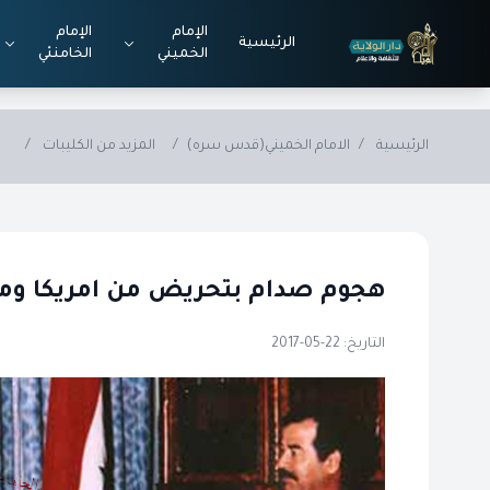
Skip to main conten
الإمام
الإمام
الرئيسية
الخميني
الخامنئي
الرئيسية
/
الامام الخميني(قدس سره)
/
المزيد من الكليبات
/
هجوم صدام بتحريض من امريكا ومح
التاريخ: 22-05-2017