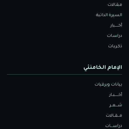
مـقـالات
السيرة الذاتية
أخــــــبار
دراسـات
ذكـريـات
الإمام الخامنئي
بيانات وبرقيات
أخــــــبــار
شــــعــر
مـــقــالات
دراســــات