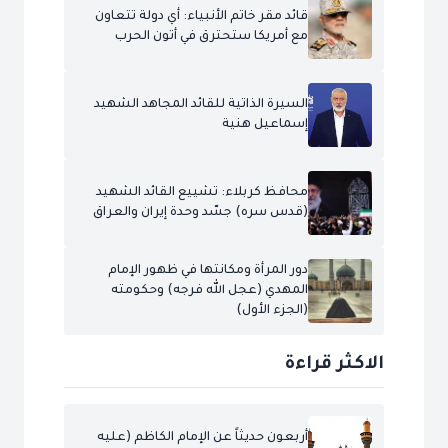
قائد مقر خاتم الأنبياء: أي دولة تتعاون
مع أمريكا ستحترق في أتون الحرب
السيرة الذاتية للقائد المجاهد الشهيد
إسماعيل هنية
محافظ كربلاء: تشييع القائد الشهيد
(قدس سره) جسّد وحدة إيران والعراق
دور المرأة ومكانتها في ظهور الإمام
المهدي (عجل الله فرجه) وحكومته
(الجزء الأول)
الاكثر قراءة
أربعون حديثاً عن الإمام الكاظم (عليه