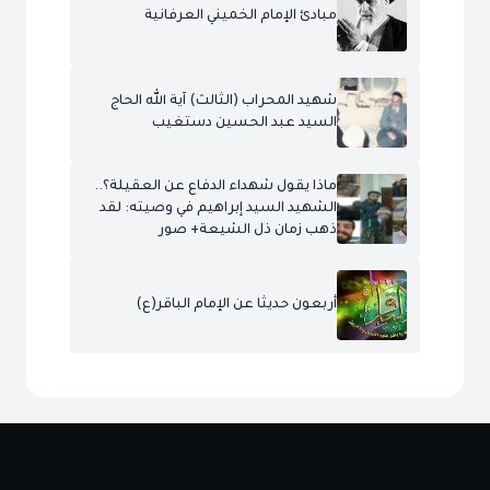
مبادئ الإمام الخميني العرفانية
شهيد المحراب (الثالث) آية الله الحاج
السيد عبد الحسين دستغيب
ماذا يقول شهداء الدفاع عن العقيلة؟..
الشهيد السيد إبراهيم في وصيته: لقد
ذهب زمان ذل الشيعة+ صور
أربعون حديثا عن الإمام الباقر(ع)