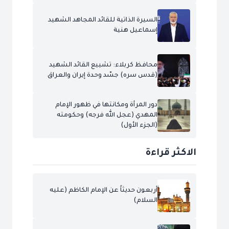
السيرة الذاتية للقائد المجاهد الشهيد
إسماعيل هنية
محافظ كربلاء: تشييع القائد الشهيد
(قدس سره) جسّد وحدة إيران والعراق
دور المرأة ومكانتها في ظهور الإمام
المهدي (عجل الله فرجه) وحكومته
(الجزء الأول)
الاكثر قراءة
أربعون حديثاً عن الإمام الكاظم (عليه
السلام)