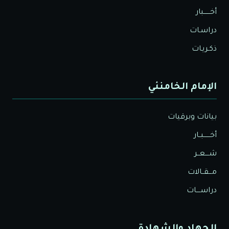
أخــــــبار
دراسـات
ذكـريـات
الإمام الخامنئي
بيانات وبرقيات
أخــــــبــار
شــــعــر
مـــقــالات
دراســــات