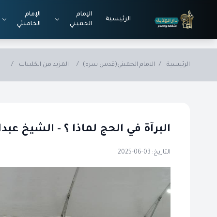
Skip to main conten
الإمام
الإمام
الرئيسية
الخميني
الخامنئي
الرئيسية
/
الامام الخميني(قدس سره)
/
المزيد من الكليبات
/
البرآة في الحج لماذا ؟ - الشيخ عبدا
التاريخ: 03-06-2025