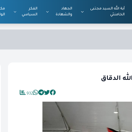
آية الله السيد مجتبى
الجهاد
الفكر
مكت
الخامنئي
والشهادة
السياسي
الول
لله الدقاق
932