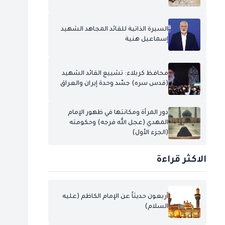
السيرة الذاتية للقائد المجاهد الشهيد
إسماعيل هنية
محافظ كربلاء: تشييع القائد الشهيد
(قدس سره) جسّد وحدة إيران والعراق
دور المرأة ومكانتها في ظهور الإمام
المهدي (عجل الله فرجه) وحكومته
(الجزء الأول)
الاكثر قراءة
أربعون حديثاً عن الإمام الكاظم (عليه
السلام)