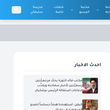
بة
مكتبة
ملفات
مدرسة
اية
الفيديو
خاصة
سليماني
احدث الاخبار
مكتب قائد الثورة يحدّد مرجعيّتين
رسميّتين لأخبار سماحته ويكذّب
ادعاءات استقالة الرئيس بزشكيان
اليمن: استهدفنا هدفاً حساساً للعدو
السعودي في نجران