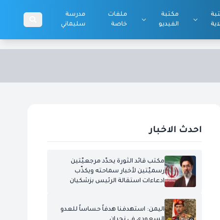
بة
مكتبة
ملفات
مدرسة
اية
الفيديو
خاصة
سليماني
احدث الاخبار
مكتب قائد الثورة يحدّد مرجعيّتين
رسميّتين لأخبار سماحته ويكذّب
ادعاءات استقالة الرئيس بزشكيان
اليمن: استهدفنا هدفاً حساساً للعدو
السعودي في نجران