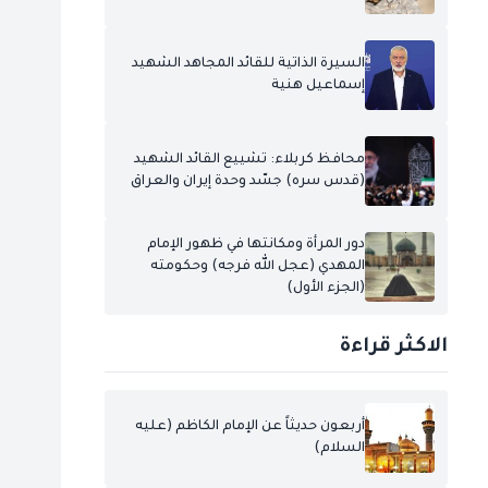
السيرة الذاتية للقائد المجاهد الشهيد
إسماعيل هنية
محافظ كربلاء: تشييع القائد الشهيد
(قدس سره) جسّد وحدة إيران والعراق
دور المرأة ومكانتها في ظهور الإمام
المهدي (عجل الله فرجه) وحكومته
(الجزء الأول)
الاكثر قراءة
أربعون حديثاً عن الإمام الكاظم (عليه
السلام)