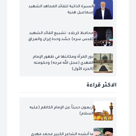
السيرة الذاتية للقائد المجاهد الشهيد
إسماعيل هنية
محافظ كربلاء: تشييع القائد الشهيد
(قدس سره) جسّد وحدة إيران والعراق
دور المرأة ومكانتها في ظهور الإمام
المهدي (عجل الله فرجه) وحكومته
(الجزء الأول)
الاكثر قراءة
أربعون حديثاً عن الإمام الكاظم (عليه
السلام)
ما أنشده الشاعر الكبير محمد مهدي