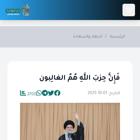
Skip to main conten
الرئيسية
/
الجهاد والشهادة
فَإِنَّ حِزبَ اللَّهِ هُمُ الغالِبون
التاريخ: 01-10-2025
2700