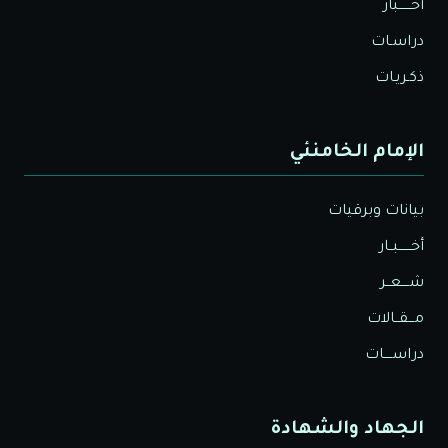
أخــــــبار
دراسـات
ذكـريـات
الإمام الخامنئي
بيانات وبرقيات
أخــــــبــار
شــــعــر
مـــقــالات
دراســــات
الجهاد والشهادة