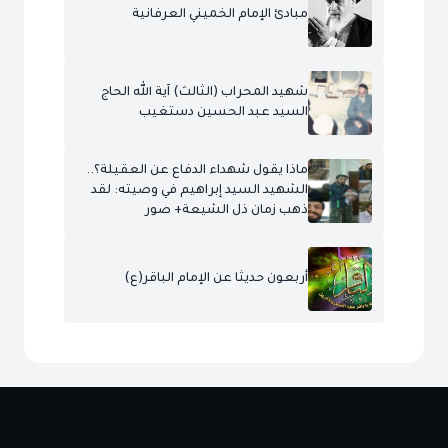
مبادئ الإمام الخميني العرفانية
شهيد المحراب (الثالث) آية الله الحاج
السيد عبد الحسين دستغيب
ماذا يقول شهداء الدفاع عن العقيلة؟..
الشهيد السيد إبراهيم في وصيته: لقد
ذهب زمان ذل الشيعة+ صور
أربعون حديثا عن الإمام الباقر(ع)