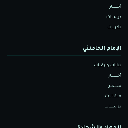
أخــــــبار
دراسـات
ذكـريـات
الإمام الخامنئي
بيانات وبرقيات
أخــــــبــار
شــــعــر
مـــقــالات
دراســــات