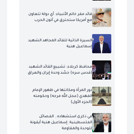
قائد مقر خاتم الأنبياء: أي دولة تتعاون
مع أمريكا ستحترق في أتون الحرب
السيرة الذاتية للقائد المجاهد الشهيد
إسماعيل هنية
محافظ كربلاء: تشييع القائد الشهيد
(قدس سره) جسّد وحدة إيران والعراق
دور المرأة ومكانتها في ظهور الإمام
المهدي (عجل الله فرجه) وحكومته
(الجزء الأول)
في ذكرى استشهاده.. الفصائل
الفلسطينية: إسماعيل هنية أيقونة
للوحدة والمقاومة