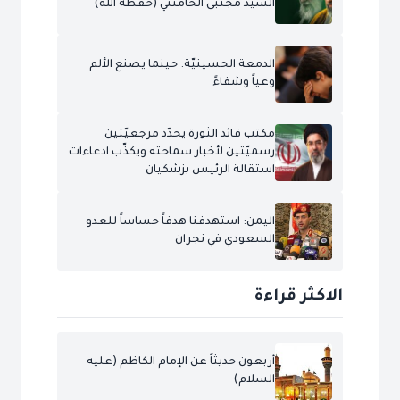
السيّد مجتبى الخامنئي (حفظه الله)
الدمعة الحسينيّة: حينما يصنع الألم
وعياً وشفاءً
مكتب قائد الثورة يحدّد مرجعيّتين
رسميّتين لأخبار سماحته ويكذّب ادعاءات
استقالة الرئيس بزشكيان
اليمن: استهدفنا هدفاً حساساً للعدو
السعودي في نجران
الاكثر قراءة
أربعون حديثاً عن الإمام الكاظم (عليه
السلام)