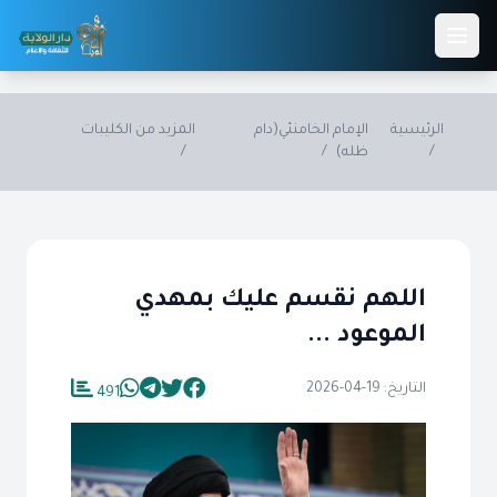
Skip to main conten
الرئيسية
الإمام الخامنئي(دام
المزيد من الكليبات
/
ظله)
/
/
اللهم نقسم عليك بمهدي
الموعود ...
التاريخ: 19-04-2026
491