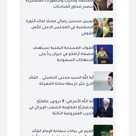
الاقتصاد والحرب والتطورات العسكرية
تتصدر محاور المباحثات
تعيين محسن رضائي ممثلا لقائد الثورة
الاسلامية في المجلس الاعلى للأمن
القومي
القوات المسلحة اليمنية تستهدف
مصفاة أرامكو في جيزان رداً على
الانتهاكات السعودية
آية الله السيد مجتبى الخامنئي .. القائد
الذي غيّر خريطة ساحة المعركة
آية اللّه الأعرافي: 8 دروسٍ عالميّةٍ
وحضاريّةٍ لمقاومة الشعب الإيرانيّ في
الحرب المفروضة الثالثة
القيم في بيانات سماحة الإمام القائد