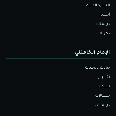
السيرة الذاتية
أخــــــبار
دراسـات
ذكـريـات
الإمام الخامنئي
بيانات وبرقيات
أخــــــبــار
شــــعــر
مـــقــالات
دراســــات