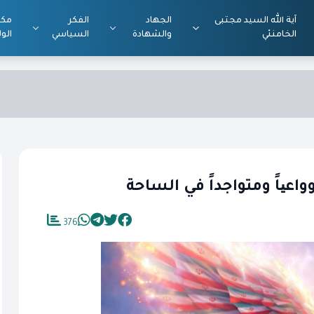
آية الله السيد مجتبى
الجهاد
الفكر
مكت
الخامنئي
والشهادة
السياسي
الول
اعیاً ومتواجداً في الساحة
376