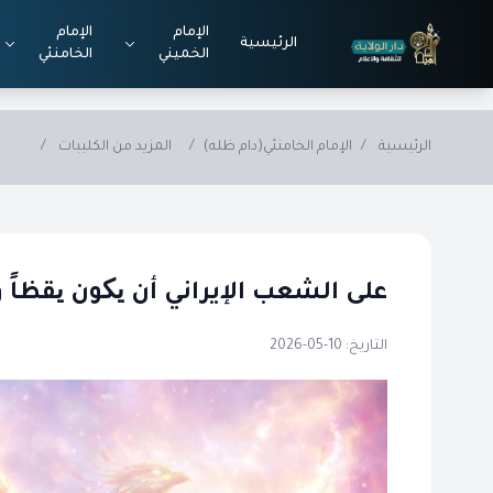
Skip to main conten
الإمام
الإمام
الرئيسية
الخميني
الخامنئي
الرئيسية
/
الإمام الخامنئي(دام ظله)
/
المزيد من الكليبات
/
على الشعب الإيراني أن یکون یقظاً وو
التاريخ: 10-05-2026