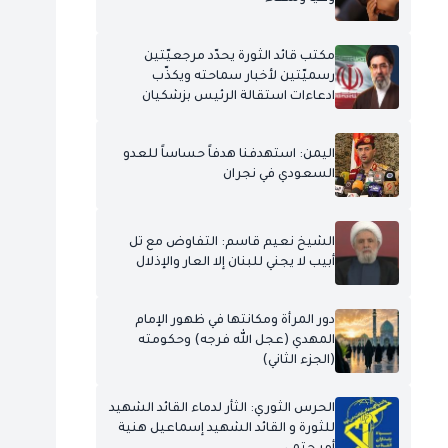
مكتب قائد الثورة يحدّد مرجعيّتين
رسميّتين لأخبار سماحته ويكذّب
ادعاءات استقالة الرئيس بزشكيان
اليمن: استهدفنا هدفاً حساساً للعدو
السعودي في نجران
الشيخ نعيم قاسم: التفاوض مع تل
أبيب لا يجني للبنان إلا العار والإذلال
دور المرأة ومكانتها في ظهور الإمام
المهدي (عجل الله فرجه) وحكومته
(الجزء الثاني)
الحرس الثوري: الثأر لدماء القائد الشهيد
للثورة و القائد الشهيد إسماعيل هنية