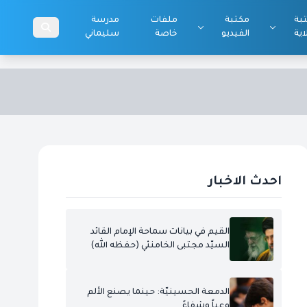
بة
مكتبة
ملفات
مدرسة
اية
الفيديو
خاصة
سليماني
احدث الاخبار
القيم في بيانات سماحة الإمام القائد
السيّد مجتبى الخامنئي (حفظه الله)
الدمعة الحسينيّة: حينما يصنع الألم
وعياً وشفاءً