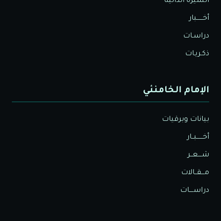
السيرة الذاتية
أخــــــبار
دراسـات
ذكـريـات
الإمام الخامنئي
بيانات وبرقيات
أخــــــبــار
شــــعــر
مـــقــالات
دراســــات