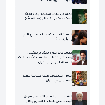
الحرب المفروضة الثالثة
القيم في بيانات سماحة الإمام القائد
السيّد مجتبى الخامنئي (حفظه الله)
الدمعة الحسينيّة: حينما يصنع الألم
وعياً وشفاءً
مكتب قائد الثورة يحدّد مرجعيّتين
رسميّتين لأخبار سماحته ويكذّب ادعاءات
استقالة الرئيس بزشكيان
اليمن: استهدفنا هدفاً حساساً للعدو
السعودي في نجران
الشيخ نعيم قاسم: التفاوض مع تل
أبيب لا يجني للبنان إلا العار والإذلال