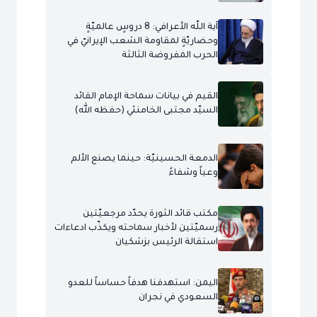
آية اللّه الأعرافي: 8 دروسٍ عالميّةٍ
وحضاريّةٍ لمقاومة الشعب الإيرانيّ في
الحرب المفروضة الثالثة
القيم في بيانات سماحة الإمام القائد
السيّد مجتبى الخامنئي (حفظه الله)
الدمعة الحسينيّة: حينما يصنع الألم
وعياً وشفاءً
مكتب قائد الثورة يحدّد مرجعيّتين
رسميّتين لأخبار سماحته ويكذّب ادعاءات
استقالة الرئيس بزشكيان
اليمن: استهدفنا هدفاً حساساً للعدو
السعودي في نجران