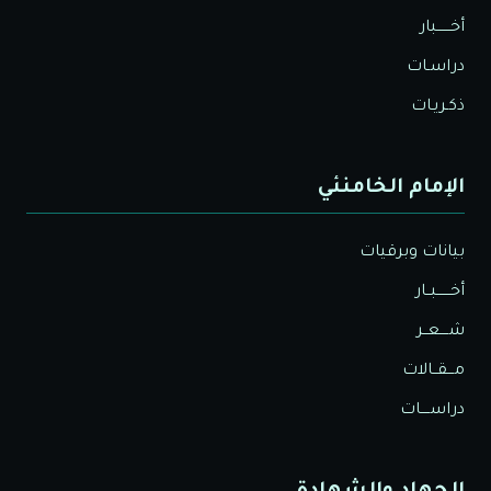
أخــــــبار
دراسـات
ذكـريـات
الإمام الخامنئي
بيانات وبرقيات
أخــــــبــار
شــــعــر
مـــقــالات
دراســــات