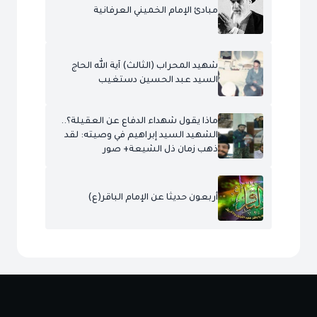
مبادئ الإمام الخميني العرفانية
شهيد المحراب (الثالث) آية الله الحاج
السيد عبد الحسين دستغيب
ماذا يقول شهداء الدفاع عن العقيلة؟..
الشهيد السيد إبراهيم في وصيته: لقد
ذهب زمان ذل الشيعة+ صور
أربعون حديثا عن الإمام الباقر(ع)