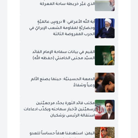
الذي غيّر خريطة ساحة المعركة
آية اللّه الأعرافي: 8 دروسٍ عالميّةٍ
وحضاريّةٍ لمقاومة الشعب الإيرانيّ في
الحرب المفروضة الثالثة
القيم في بيانات سماحة الإمام القائد
السيّد مجتبى الخامنئي (حفظه الله)
الدمعة الحسينيّة: حينما يصنع الألم
وعياً وشفاءً
مكتب قائد الثورة يحدّد مرجعيّتين
رسميّتين لأخبار سماحته ويكذّب ادعاءات
استقالة الرئيس بزشكيان
اليمن: استهدفنا هدفاً حساساً للعدو