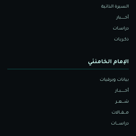
السيرة الذاتية
أخــــــبار
دراسـات
ذكـريـات
الإمام الخامنئي
بيانات وبرقيات
أخــــــبــار
شــــعــر
مـــقــالات
دراســــات