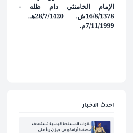
الإمام الخامنئي دام ظله -
16/8/1378ش. 28/7/1420هـ.
7/11/1999م.
احدث الاخبار
القوات المسلحة اليمنية تستهدف
مصفاة أرامكو في جيزان رداً على