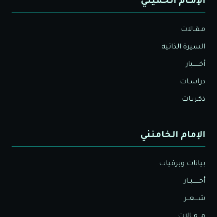
الإمـام الخميني
مـقـالات
السيرة الذاتية
أخــــــبار
دراسـات
ذكـريـات
الإمام الخامنئي
بيانات وبرقيات
أخــــــبــار
شــــعــر
مـــقــالات