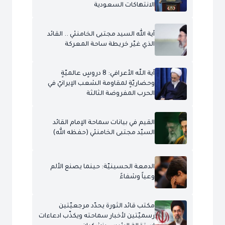
الانتهاكات السعودية
آية الله السيد مجتبى الخامنئي .. القائد
الذي غيّر خريطة ساحة المعركة
آية اللّه الأعرافي: 8 دروسٍ عالميّةٍ
وحضاريّةٍ لمقاومة الشعب الإيرانيّ في
الحرب المفروضة الثالثة
القيم في بيانات سماحة الإمام القائد
السيّد مجتبى الخامنئي (حفظه الله)
الدمعة الحسينيّة: حينما يصنع الألم
وعياً وشفاءً
مكتب قائد الثورة يحدّد مرجعيّتين
رسميّتين لأخبار سماحته ويكذّب ادعاءات