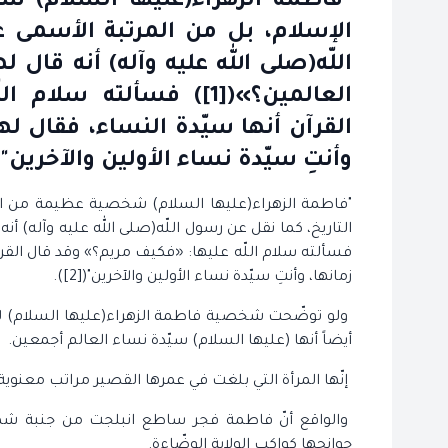
"فاطمة الزهراء(عليها السلام) ش
الإسلام، بل من المرتبة الأسمى 
اللّه(صلى الله عليه وآله) أنه قال 
العالمين؟»([1]) فسألته
القرآن أنها سيّدة النساء، فقال لها
وأنتِ سيّدة نساء الأولين والآخرين".
"فاطمة الزهراء(عليها السلام) شخصية عظيمة من المر
فسألته سلام اللّه عليها: «فكيف مريم؟» وقد قال القرآن
زمانها، وأنتِ سيّدة نساء الأولين والآخرين"([2]).
ولو توضّحت شخصية فاطمة الزهراء(عليها السلام) لأذهانن
أيضاً أنها (عليها السلام) سيّدة نساء العالم أجمعين.
إنّها المرأة التي بلغت في عمرها القصير مراتب معنوية و
والواقع أنّ فاطمة فجر ساطع انبلجت من جنبة شمس ا
جوانحها كواكب الولاية الوضّاءة.