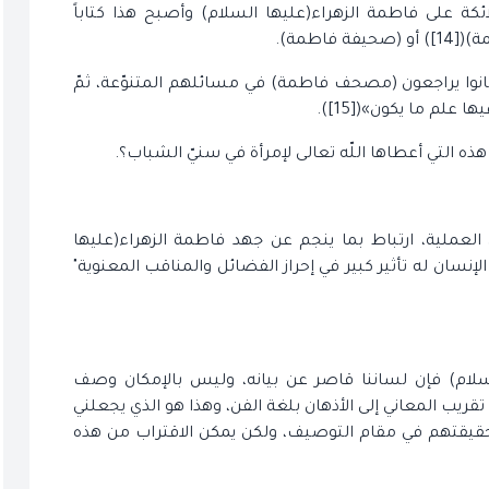
كة على فاطمة الزهراء(عليها السلام) وأصبح هذا كتاباً
اطمة).
 كانوا يراجعون (مصحف فاطمة) في مسائلهم المتنوّعة، ثمّ
 علم ما يكون»([15]).
ه التي أعطاها اللّه تعالى لإمرأة في سنيّ الشباب؟.
 العملية، ارتباط بما ينجم عن جهد فاطمة الزهراء(عليها
لإنسان له تأثير كبير في إحراز الفضائل والمناقب المعنوية"
لسلام) فإن لساننا قاصر عن بيانه، وليس بالإمكان وصف
 تقريب المعاني إلى الأذهان بلغة الفن، وهذا هو الذي يجعلني
وغ حقيقتهم في مقام التوصيف، ولكن يمكن الاقتراب من هذه