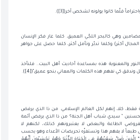
اماً قلّما كانوا يولونه لشخص آخر([3]).
لمضامين وهي كالبحر اللجّي العميق. كلما غار فكر الإنسان
مجال أكثر) وكلما تدبّر وتأمل أكثر، كلما حصل على جواهر
النور والمعنوية هذه بمساعدة أحاديث أهل البيت.. فلنأخذ
 وندقق كي نفهم هذه الكلمات والمعاني بنحو عميق"([4]).
فقط، كلا، إنهم لكل العالم الإسلامي. من ذا الذي يرفض
لحسنين ‘ سيدي شباب أهل الجنة؟ من ذا الذي يرفض أئمة
فروضي الطاعة والبعض لا يعتبرونهم كذلك، لكنهم لا
بعاً لا يفهم هذا وتستفزّه تحريضات الأعداء وهو يحسب
َّذِينَ ضَلَّ سَعْيُهُمْ فِي الْحَيَاةِ الدُّنْيَا وَهُمْ يَحْسَبُونَ أَنَّهُمْ