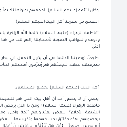
وكان الأئمة (عليهم السلام) بأجمعهم يولونها تكريماً واحتر
التعمق في معرفة أهل البيت(عليهم السلام):
"فاطمة الزهراء (عليها السلام) كلمة الله الزاخرة با
وذوقه والمواهب الدقيقة لأصحابها (المواهب في هذا ال
أكثر.
طبعاً، توصيتنا الدائمة هي أن يكون التعمق في بحار 
معرفتهم منهم. لنجعَلَهم هم يُعَرِّفون أنفسهم. لنتأمل
أهل البيت (عليهم السلام) لجميع المسلمين:
ينبغي أن لا يتصور أحد أن أهل بيت النبي هم للشيعة 
فاطمة الزهراء (عليها السلام)؟ ومن ذا الذي يرفض ا
الشيعة الأجلاء؟ البعض يعتبرونهم أئمة واجبي وم
يرفضونهم. هذه حقائق يجب فهمها وتكريسها. البعض ط
أنه يحسن صنعاً... {قُلْ هَلْ نُنَبِّئُكُمْ بِالأَخْسَرِينَ أَعْمَالا * ال