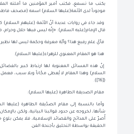
يكتب ما تسمع، فكتب أمير المؤمنين ما أملته الملائ
موجوداً لدى الأئمة(عليها السلام) اسمه (مصحف فاطمة)([14]) أو (صحيفة ف
وقد جاء في روايات عديدة أنّ الأئمة (عليهم السلام)
قال الإمام(عليه السلام): «إنّه ليس فيها حلال وحرام، فيها
فأيّ علم رفيع هذا؟ وأيّة معرفة وحكمة ليس لها نظير هذ
هذا هو المقام المعنوي للزهراء(عليها السلام).
إنّ هذه المسائل المعنوية لها ارتباط كبير بالفضائل
السلام) وهذا المقام لا يُعطى مجّاناً وبلا سبب، فعمل ا
([16]).
مقام الصديقة الطاهرة (عليها السلام):
وأما بالنسبة إلى مقام الصدّيقة الطاهرة (عليها ا
شأنها، لخروجه عن حدود قوالبنا البيانية، ولكن بالإمكان
أُصرّ على المدائح والقصائد الإسلامية، فلا يمكن بل
الحقيقة بواسطة التحليق بأجنحة الفن.