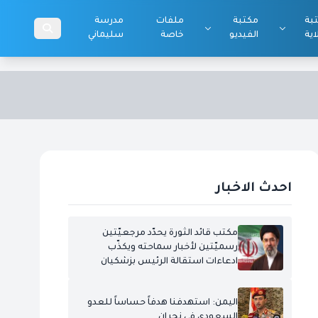
بة
مكتبة
ملفات
مدرسة
اية
الفيديو
خاصة
سليماني
احدث الاخبار
مكتب قائد الثورة يحدّد مرجعيّتين
رسميّتين لأخبار سماحته ويكذّب
ادعاءات استقالة الرئيس بزشكيان
اليمن: استهدفنا هدفاً حساساً للعدو
السعودي في نجران