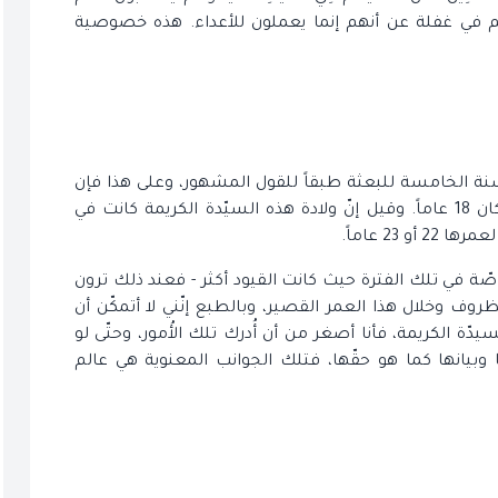
 يفعلون خيراً وهم في غفلة عن أنهم إنما يعملون للأعداء. هذه خصوصية
سنة الخامسة للبعثة طبقاً للقول المشهور، وعلى هذا فإن
عمر فاطمة الزهراء(عليها السلام) حين الاستشهاد كان 18 عاماً. وقيل إنّ ولادة هذه السيّدة الكريمة كانت في
 23 عاماً.
اصّة في تلك الفترة حيث كانت القيود أكثر - فعند ذلك ترون
روف وخلال هذا العمر القصير، وبالطبع إنّني لا أتمكّن أن
يدّة الكريمة، فأنا أصغر من أن أُدرك تلك الأُمور، وحتّى لو
انها كما هو حقّها، فتلك الجوانب المعنوية هي عالم