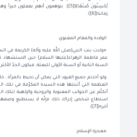
يُحْسِنُونَ صُنْعًا}([5]). يتوهمون أنهم
زماننا([6]).
الولادة والمقام المعنوي:
«ولدت بنت النبي(صلى الله عليه وآله) الكريمة في ال
السنة الثانية أو السنة الأولى للبعثة، فيكون الحدّ الأكثر لعمرها 22 أو
ولو أخذتم جميع القيود التي يمكن أن تحيط بالمرأة ـ خ
العظمة التي أثبتتها هذه السيدة المكرّمة في تلك الظ
أتكلّم عن الجوانب المعنوية والروحية والإلهية لتلك الس
استطاع شخص إدراك ذلك فإنّه لا يستطيع وصفها وبي
آخر»([7]).
معجزة الإسلام: