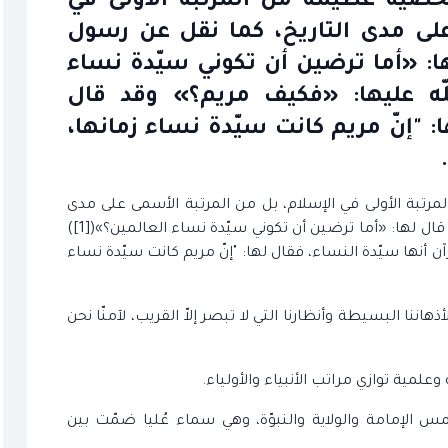
خصية عظيمة من المرتبة الأولى في
على مدى التاريخ، كما نقل عن رسول
لها: «أما ترضين أن تكوني سيّدة نساء
 سلام اللّه عليها: «فكيف مريم؟» وقد قال
: "إنّ مريم كانت سيّدة نساء زمانها،
تبة الأولى في الإسلام، بل من المرتبة الأسمى على مدى
التاريخ، كما نقل عن رسول اللّه(صلى الله عليه وآله) أنه قال لها: «أما ترضين أن تكوني سيّدة نساء العالمين؟»([1])
 أنها سيّدة النساء، فقال لها: "إنّ مريم كانت سيّدة نساء
ا البسيطة وأنظارنا التي لا تبصر إلاّ القريب، لآمنّا نحن
علمية توازي مراتب الأنبياء والأولياء.
لإمامة والولاية والنبوّة، وهي سماء عُليا ضمّت بين