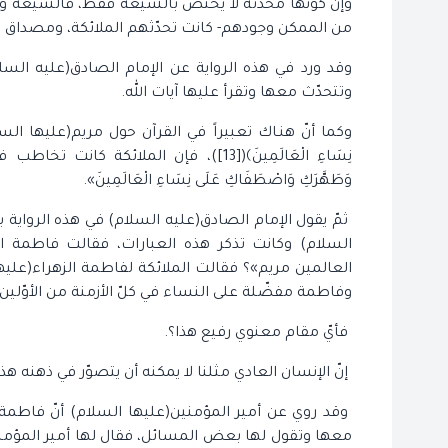
وإنّ كونها محدّثة لا يختصّ بالشيعة فقط، فالشيعة و
من الممكن وجودهم- كانت تحدّثهم الملائكة، ومصداق هؤلاء
وقد ورد في هذه الرواية عن الإمام الصادق(عليه السلا
وتتحدّث معها وتقرأ عليها آيات الله.
وكما أنّ هنـاك تعبيراً في القرآن حول مريم(عليها السلام) في
نِسَاءِ الْعَالَمِينَ﴾([13])، فإن الملائكة 
وَطَهَّرَكِ وَاصْطَفَاكِ عَلَى نِسَاءِ الْعَالَمِينَ».
ثمّ يقول الإمام الصادق(عليه السلام) في هذه الرواية ب
السلام) وكانت تذكر هذه العبارات، فقالت فاطمة ال
العالمين مريم»؟ فقالت الملائكة لفاطمة الزهراء(عليها
وفاطمة مفضّلة على النساء في كلّ الأزمنة من الأوّلين و
فأيّ مقام معنوي رفيع هذا؟.
إنّ الإنسان العادي مثلنا لا يمكنه أن يتصوّر في ذهنه ه
وقد روي عن أمير المؤمنين(عليها السلام) أنّ فاطمة ال
معها وتقول لها بعض المسائل، فقال لها أمير المؤمن