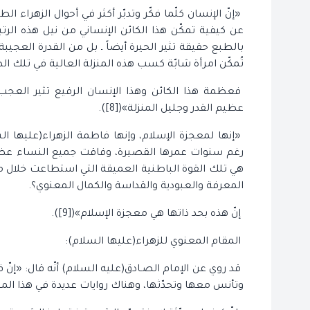
«إنّ الإنسان كلّما فكّر وتدبّر أكثر في أحوال الزهراء ا
عن كيفية تمكّن هذا الكائن الإنساني من نيل هذه الرت
بالطبع حقيقة تثير الحيرة أيضاً ـ بل من القدرة العجيبة
تُمكّن امرأة شابّة كسب هذه المنزلة العالية في تلك 
فعظمة هذا الكائن وهذا الإنسان الرفيع تثير العجب
عظيم القدر وجليل المنزلة»([8]).
«إنها لمعجزة الإسلام، وإنها فاطمة الزهراء(عليها ال
رغم سنوات عمرها القصيرة، وفاقت جميع النساء عظمة
هي تلك القوة الباطنية العميقة التي استطاعت خلال م
المعرفة والعبودية والقداسة والكمال المعنوي؟.
إنّ هذه بحد ذاتها هي معجزة الإسلام»([9]).
المقام المعنوي للزهراء(عليها السلام):
وتأنس معها وتحدّثها، وهناك روايات عديدة في هذا المجال([