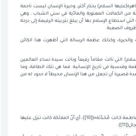
لطاهرة(عليها السلام) يحتار أكثر، وحيرة الإنسان ليست ناجمة
بة من الكمالات المعنوية والمادّية في سني الشباب ـ وهي
 التي استطاع الإسلام بها أن يبلغ بتربيته الرفيعة إلى درجة
الظروف الصعبة.
 والحيرة، وكذلك عظمة الرسالة التي أظهرت هذا الكائن
سلام) التي نالت مقاماً رفيعاً وباتت سيدة نساء العالمين
 وقدسية في تاريخ الإنسانية. فما هي تلك الطاقة، وما
دة قصيرة أن تجعل من هذا الإنسان محيطاً لا حدود له من
قد روي عن الإمام الصـادق(عليه السلام) أنّه قال: «إنّ فاطـمة كـانت مُحَـدّثة»([10])، أي أنّ الملائكة كانت تنزل عليها
11]).