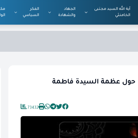
آية الله السيد مجتبى
الجهاد
الفكر
مكت
الخامنئي
والشهادة
السياسي
الول
ي حول عظمة السيدة فاطمة
73432