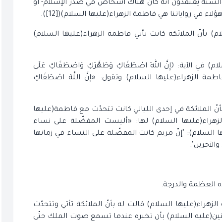
السنّة يعتقدون أنّه كان هناك أشخاص في صدر الإسلام- أو
 في رواياتنا هي فاطمة الزهراء(عليها السلام)([12]).
م) بأنّ الملائكة كانت تأتي فاطمة الزهراء(عليها السلام)
 الآية: ﴿إِنَّ اللهَ اصْطَفَاكِ وَطَهَّرَكِ وَاصْطَفَاكِ عَلَى
كانت تخاطب فاطمة الزهراء(عليها السلام) وتقول: «إِنَّ اللَّهَ اصْطَفَاكِ
أنّ الملائكة في إحدى الليالي كانت تتحدّث مع فاطمة(عليها
زهراء(عليها السلام) لها: «أليست المفضّلة على نساء
 السلام): "إنّ مريم كانت المفضّلة على النساء في زمانها
الآخرين".
ذه العظمة والدرجة.
زهراء(عليها السلام) قالت له بأنّ الملائكة تأتي وتتحدّث
ين(عليه السلام) بأن تخبره عندما تسمع صوت الملك حتّى