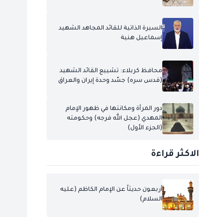
السيرة الذاتية للقائد المجاهد الشهيد
إسماعيل هنية
محافظ كربلاء: تشييع القائد الشهيد
(قدس سره) جسّد وحدة إيران والعراق
دور المرأة ومكانتها في ظهور الإمام
المهدي (عجل الله فرجه) وحكومته
(الجزء الأول)
الاكثر قراءة
أربعون حديثاً عن الإمام الكاظم (عليه
السلام)