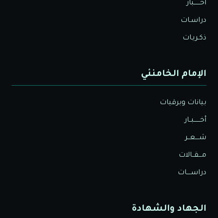
أخــــــبار
دراسـات
ذكـريـات
الإمام الخامنئي
بيانات وبرقيات
أخــــــبــار
شــــعــر
مـــقــالات
دراســــات
الجهاد والشهادة