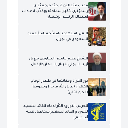
مكتب قائد الثورة يحدّد مرجعيّتين
رسميّتين لأخبار سماحته ويكذّب ادعاءات
استقالة الرئيس بزشكيان
اليمن: استهدفنا هدفاً حساساً للعدو
السعودي في نجران
الشيخ نعيم قاسم: التفاوض مع تل
أبيب لا يجني للبنان إلا العار والإذلال
دور المرأة ومكانتها في ظهور الإمام
المهدي (عجل الله فرجه) وحكومته
(الجزء الثاني)
الحرس الثوري: الثأر لدماء القائد الشهيد
للثورة و القائد الشهيد إسماعيل هنية
أمر حتمي