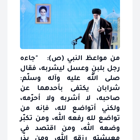
من مواعظ النبي (ص): "جاءه
رجل بلبنٍ وعسل ليشربه، فقال
صلى الله عليه وآله وسلّم:
شرابان يكتفى بأحدهما عن
صاحبه، لا أشربه ولا أحرّمه،
ولكني أتواضع لله، فإنه من
تواضع لله رفعه الله، ومن تكبّر
وضعه الله، ومن اقتصد في
معيشته رزقه الله، ومن بذّر