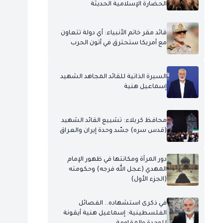
الحضارة الإسلامية الحديثة
قائد مقر خاتم الأنبياء: أي دولة تتعاون
مع أمريكا ستحترق في أتون الحرب
السيرة الذاتية للقائد المجاهد الشهيد
إسماعيل هنية
محافظ كربلاء: تشييع القائد الشهيد
(قدس سره) جسّد وحدة إيران والعراق
دور المرأة ومكانتها في ظهور الإمام
المهدي (عجل الله فرجه) وحكومته
(الجزء الأول)
في ذكرى استشهاده.. الفصائل
الفلسطينية: إسماعيل هنية أيقونة