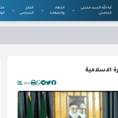
آية الله السيد مجتبى
الجهاد
الفكر
مكت
الخامنئي
والشهادة
السياسي
الول
ة الاسلامية
1847