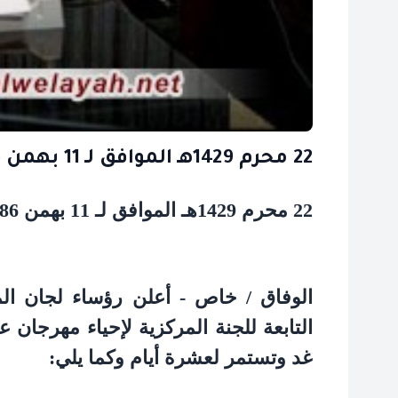
22 محرم 1429هـ الموافق لـ 11 بهمن 1386هـ
22 محرم 1429هـ الموافق لـ 11 بهمن 1386هـ.ش
الوفاق / خاص - أعلن رؤساء لجان ال
التابعة للجنة المركزية لإحياء مهرجان 
غد وتستمر لعشرة أيام وكما يلي: