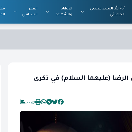
آية الله السيد مجتبى
الجهاد
الفكر
مكت
الخامنئي
والشهادة
السياسي
الول
الرضا (عليهما السلام) في ذكرى
5542