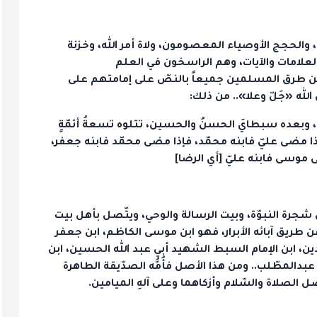
رون، والحجج الأوصياء المعصومون، ولاة أمر الله، وخزنة
والعلامات والآيات، وهم الراسخون في العلم
 من طرق المسلمين جميعاً بالنصّ على إمامتهم على
 الله «جَلّ وعلا».. من ذلك:
لب، وبعده سبطايَ الحسنُ والحسين، تتلوه تسعةُ أئمّةٍ
ا مضى عليّ فابنه محمّد، فإذا مضى محمّد فابنه جعفر،
موسى فابنه عليّ [أي الرضا]
ى شجرة النبوّة، وبيت الرسالة والوحي، ويتّصل بأهل بيت
 عن طريق آبائه الأبرار، فهو ابن موسى الكاظم، ابن جعفر
بدين، ابن الإمام السبط الشهيد أبي عبد الله الحسين، ابن
عبدالمطّلب.. ومن هذا الأصل فأُمُّه الصدّيقة الطاهرة
الصلاة والسّلام وأزكاهما وعلى آلهِ الميامين.