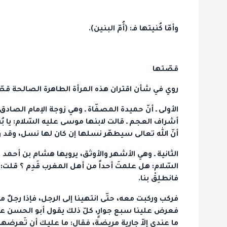
وأمّا كُنيتها فـ: (أُمّ البنين).
قصّتها
روي في شأن اقتران هذه المرأة الطاهرة الصالحة قصّ
الأولى ـ أنّ حميدة المصفّاة ـ وهي زوجة الإمام الصادق 
أشراف العجم ـ قالت لابنها موسى عليه السّلام: يا بُني
أنّ الله تعالى سيطهّر نسلها إن كان لها نسل، وقد و
الثانية ـ وهي الأشهر والأوثق، يرويها هشام بن أحمد 
السّلام: هل علمتَ أحداً من أهل المغرب قَدِم ؟ قلت:
فانطلِقْ بنا.
فركب وركبت معه، حتّى انتهينا إلى الرجل، فإذا رجلٌ 
فعرض علينا سبع جوارٍ، كلّ ذلك يقول أبو الحسن عليه 
ما عندي إلاّ جارية مريضة، فقال: ما عليك أن تَعرضها