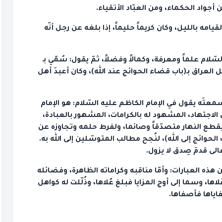
أجواد الحكماء، ومن العبّاد الأتقياء.
قيامه بالليل، وكان كريماً حليماً، إذا بلغه عن رجل أنّه
ّلام علماً ومعرفة، وكمالاً وفضلاً، ثمّ يقول: سُمّي بـ
العراق بـ(باب قضاء الحوائج عند الله)، وكان أعبدَ أهل
عتَه يقول في الإمام الكاظم عليه السّلام: هو الإمام
في الاجتهاد، المشهود له بالكرامات، المشهور بالعبادة،
يقطع النهار متصدّقاً وصائما، ولفرط حلمه وتجاوزه عن
الحوائج إلى الله)، لنُجح مطالب المتوسّلين إلى الله به.
الى قدمَ صِدق لا يزول.
ّن هذه العبارات: وأمّا مناقبه وكراماته الظاهرة، وفضائله
ها، وسما إلى أوج المزايا فبلغ عُلاها، وذُلّلت له كواهل
اياها فأصفاها.