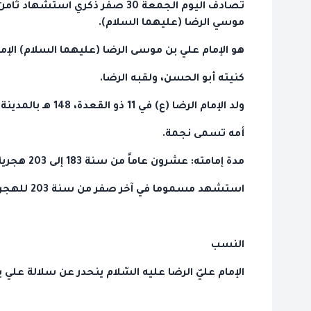
تصادف اليوم الجمعة 30 صفر ذكري 
موسي الرضا (عليهما السلام).
هو الإمام علي بن موسى الرضا (عليهما السلام) الإما
كنيته أبو الحسن، ولقبه الرضا.
ولد الإمام الرضا (ع) في 11 ذو القعدة، 148 هـ بالمدينة المنورة.
أمه تسمى نجمة.
مدة إمامته: عشرون عاماً من سنة 183 إلى 203 هجرية.
استشهد مسموما في آخر صفر من سنة 203 للهجرة علي يد المأمون العباسي
النسب
الإمام عليّ الرضا عليه السّلام ينحدر عن سلالة علي