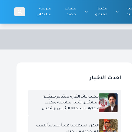
بة
مكتبة
ملفات
مدرسة
اية
الفيديو
خاصة
سليماني
احدث الاخبار
مكتب قائد الثورة يحدّد مرجعيّتين
رسميّتين لأخبار سماحته ويكذّب
ادعاءات استقالة الرئيس بزشكيان
اليمن: استهدفنا هدفاً حساساً للعدو
السعودي في نجران