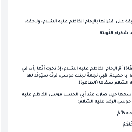
بقة على اقترانها بالإمام الكاظم عليه السّلام، ولاحقة.
شقراء النُّوبيّة.
اة) أمّ الإمام الكاظم عليه السّلام، إذ ذكرت أنّها رأت في
 يا حميدة، هَبي نجمةَ لابنك موسى، فإنّه سيُولَد لها
 السّلام سمّاها (الطاهرة).
ستقرّ اسمها حين صارت عند أبي الحسن موسى الكاظم عليه
 موسى الرضا عليه السّلام:
ـمعظَّـمُ
كْتَمُ