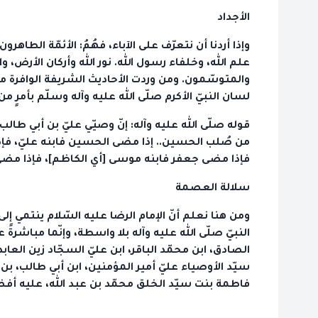
الأجداد
وإذا أردنا أن نتعرّف على الآباء، فهُمُ: الأئمّة الطاه
علم الله، وخلفاء رسول الله. نور الله وأركان الأرض، 
والمتوسّمون. ومن وردت الأحاديث الشريفة الوافرة
لسان النبيّ الأكرم صلّى الله عليه وآله وسلّم بأمرٍ من
قوله صلّى الله عليه وآله: إنّ وصيّي عليّ بن أبي طا
من صُلب الحسين.. إذا مضى الحسين فابنه عليّ، فإذ
فإذا مضى جعفر فابنه موسى [أي الكاظم]، فإذا مضى 
سلالة العصمة
ومن هنا نعلم أنّ الإمام الرضا عليه السّلام ينتمي إل
النبيّ صلّى الله عليه وآله بلا واسطة، وإنّما مباشرةً
الصادق، ابن محمّد الباقر، ابن عليّ السجّاد زين العا
سيّد الأوصياء عليّ أمير المؤمنين، ابن أبي طالب، بن 
فاطمة بنت سيّد الخلق محمّد بن عبد الله، عليه أفضل 