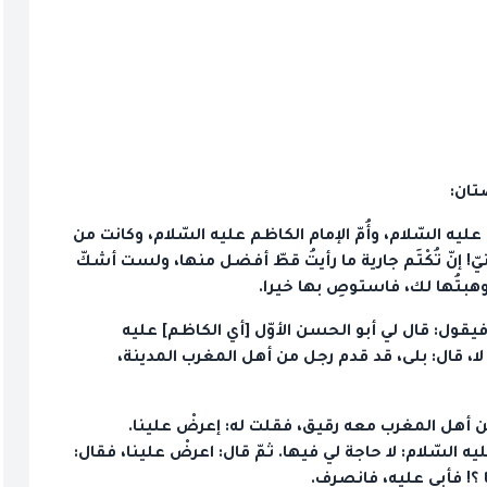
تان:
عليه السّلام، وأُمّ الإمام الكاظم عليه السّلام، وكانت من
ّ! إنّ تُكْتَم جارية ما رأيتُ قطّ أفضل منها، ولست أشكّ
هبتُها لك، فاستوصِ بها خيرا.
فيقول: قال لي أبو الحسن الأوّل [أي الكاظم] عليه
 لا، قال: بلى، قد قدم رجل من أهل المغرب المدينة،
من أهل المغرب معه رقيق، فقلت له: إعرضْ علينا.
السّلام: لا حاجة لي فيها. ثمّ قال: اعرضْ علينا، فقال:
 ؟! فأبى عليه، فانصرف.