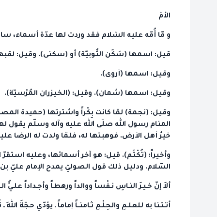
الأمّ
و مّا أُمّه عليه السّلام فقد وردت لها عدّة أسماء، سا
قيل: اسمها (سَكَن النُّوبيّة) أو (سكنى). وقيل: لقبها 
وقيل: اسمها (أروى).
وقيل: اسمها (سُمان). وقيل: (الخيزران المُرْسيّة).
وقيل: (نجمة) لمّا كانت بِكْراً واشترتها (حميدة المصفّ
المنام رسول الله صلّى الله عليه وآله وسلّم يقول لها:
خيرُ أهل الأرض. فوهبتها له، فلمّا ولدت له الرضا عليه
وأخيراً: (تُكْتَم). قيل: هو آخر أسمائها، وعليه ا
السّلام. ودليل ذلك قول الصوليّ يمدح الإمام عليّ بن
ألاَ إنّ خـيـرَ النـاسِ نـفْساً ووالداً ورهطـاً وأجـداداً علـيُّ ال
أتـتـنا به للعلـمِ والحِلْـمِ ثـامنــاً إماماً ـ يؤدّي حجّةَ اللهِ ـ تُ