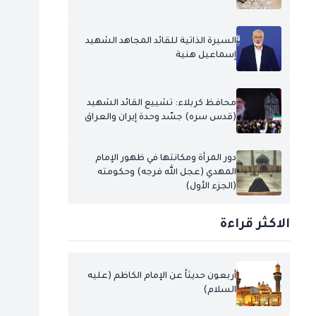
السيرة الذاتية للقائد المجاهد الشهيد
إسماعيل هنية
محافظ كربلاء: تشييع القائد الشهيد
(قدس سره) جسّد وحدة إيران والعراق
دور المرأة ومكانتها في ظهور الإمام
المهدي (عجل الله فرجه) وحكومته
(الجزء الأول)
الاكثر قراءة
أربعون حديثاً عن الإمام الكاظم (عليه
السلام)