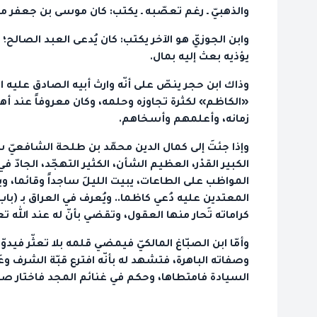
والذهبيّ ـ رغم تعصّبه ـ يكتب: كان موسى بن جعفر من 
وابن الجوزيّ هو الآخر يكتب: كان يُدعى العبد الصالح؛ ل
يؤذيه بعث إليه بمال.
وذاك ابن حجر ينصّ على أنّه وارث أبيه الصادق عليه الس
«الكاظم» لكثرة تجاوزه وحلمه، وكان معروفاً عند أهل 
زمانه، وأعلمهم وأسخاهم.
وإذا جئتَ إلى كمال الدين محمّد بن طلحة الشافعيّ سم
الكبير القدْر، العظيم الشأن، الكثير التهجّد، الجادّ 
المواظب على الطاعات، يبيت الليلَ ساجداً وقائما، و
المعتدين عليه دُعي كاظما.. ويُعرف في العراق بـ (باب 
كراماته تَحار منها العقول، وتقضي بأنّ له عند الله تع
وأمّا ابن الصبّاغ المالكيّ فيمضي قلمه بلا تعثّر فيدو
وصفاته الباهرة، فتشهد له بأنّه افترع قبّة الشرف وعَلا
السيادة فامتطاها، وحكم في غنائم المجد فاختار صف