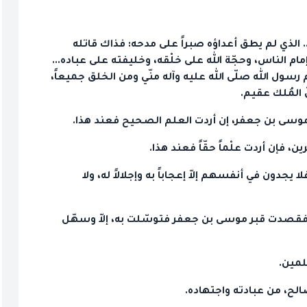
. الذي لم يطق أعداؤه صبراً على مدحه: فذاك قاتله
مام الناس، وحجّة الله على خلْقه، وخليفته على عباده...
ام رسول الله صلّى الله عليه وآله منّي ومن الخلق جميعاً،
ّ المُلك عقيم.
 هذا موسى بن جعفر، إن أردت العلم الصحيح فعند هذا.
ين، فإن أردت علْماً حقّاً فعند هذا.
لا يجدون في أنفسهم إلاّ إعجاباً به وإجلالاً له، ولا
أمر فقصدت قبر موسى بن جعفر فتوسّلت به، إلاّ وسهّل
لمين.
الح، من عبادته واجتهاده.