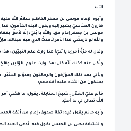
الأب
وأبوه الإمام موسى بن جعفر الكاظم سلامُ الله عليه.
هارون العبّاسيّ يشير إليه ويقول لابنه المأمون: هذا إ
موسى بن جعفر إمام حق. والله يا بُنيّ، إنّه لأحقّ بمق
واللهِ لو نازعتَني هذا الأمر لأخذتُ الذي فيه عيناك، فإن
وقال له مرّةً أخرى: يا بُنيّ! هذا وارث علم النبيّين،
ونُقل عنه كذلك أنّه قال: هذا وارث علوم الأوّلين والآخِر
ويأتي بعد ذلك المؤرّخون والرجاليّون ومدوّنو السِّيَر.. ف
يملكون عن الثناء عليه أقلامهم:
فأبو عليّ الخلاّل ـ شيخ الحنابلة ـ يقول: ما همّني 
الله تعالى لي ما أُحبّ.
وأبو حاتم يقول فيه: ثقة صدوق، إمام من أئمّة المس
والنسّابة يحيى بن الحسن يقول فيه: يُدعى العبد الص