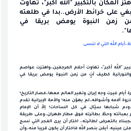
المكان بالتكبير "الله أكبر"، تهاوت
بغي على خرائط الأرض..بدا في طلعته
 من زمن النبوة يومض بريقا في
".
.أيام الله التي لا تنسى
ر "الله أكبر"، تهاوت أحلام المرجفين..واهتزت عواصم
النورانية كطيف آتٍ من زمن النبوة يومض بريقا في
أيام غيرت وجه إيران وتغير العالم معها..فصار التاريخ؛
ة آلامه وأشواقه..لم يهوّن منه؛ والأمة الإيرانية تقدم
دم شبابها سيّال في كل الساحات؛ إلاّ أن الإمام
 بعبائته وحطّ بطائرته فوق مطار طهران..وعلى طريقة
بناء بالتعرض لطائرته.. اختار أن يرى الفجر التي نسج
عينيه. أيقن بنصر الله فاختار أن يكون قريبا منه..وأن