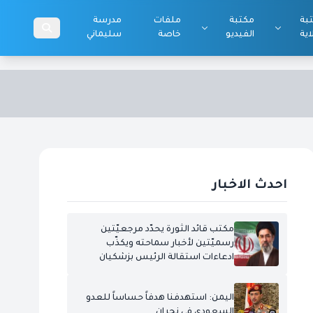
بة
مكتبة
ملفات
مدرسة
اية
الفيديو
خاصة
سليماني
احدث الاخبار
مكتب قائد الثورة يحدّد مرجعيّتين
رسميّتين لأخبار سماحته ويكذّب
ادعاءات استقالة الرئيس بزشكيان
اليمن: استهدفنا هدفاً حساساً للعدو
السعودي في نجران