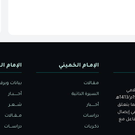
الإمـام الخميني
الإمام ال
مـقـالات
بيانات وبرق
لامي
السيرة الذاتية
أخــــــبــار
الأصيل. بدأت دار الولاية للثقافة والإعلام نشاطها في عام 1992م/1413هـ
ا يتعلق
أخــــــبار
شــــعــر
في إيصال
دراسـات
مـــقــالات
تفاعل مع
ذكـريـات
دراســــات