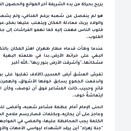
يزيح بحركة من يده الشريفة آخر الموانع والحصون ال
هو لم ينفصل عن شعبه برغم المنافي، ولم يشعر ا
والولاء يربك معادلة المكان ويتغلب عليها بمكر..
قلوب الناس فهفت إليه كما تهفو الفراشات إلى جذ
القلوب..
عندما وطأت قدماه مطار طهران اهتز المكان بالتكبي
البغي على خرائط الأرض..بدا في طلعته البهية و
مشكاتها.."وأشرقت الأرض بنور ربها"..الله أكبر
تفرش العشق أرض المسير..(الآلاف تغلبوا على بر
واندفعت الجموع يسابق خوفها الأشواق، وانهمرت ا
قائدٍ وحبيب..كانت المشاعر فوق أن توصف، وكأن ال
ارتعاشةُ خوف..
انحنى الإمام أمام عظمة مشاعر شعبه، وأفضى للنا
وعاجز على أن يجازيه..وبكلمات قصار رسم ملامح المرح
الكلمة يجب المحافظة عليها، والمضي في المواجهة 
"جنة زهراء" أين يرقد الشهداء ليواسي الأمهات والأ