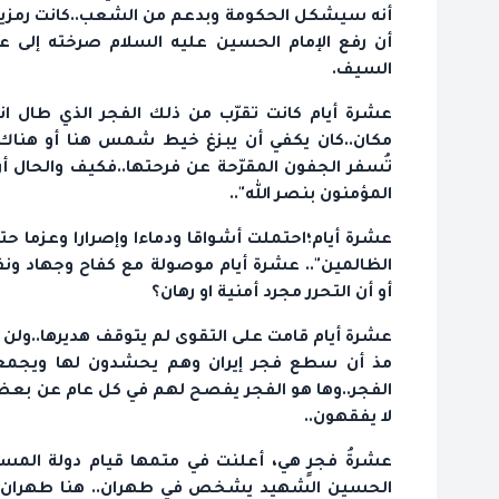
أنه سيشكل الحكومة وبدعم من الشعب..كانت رمزية 
أن رفع الإمام الحسين عليه السلام صرخته إلى عن
السيف.
عشرة أيام كانت تقرّب من ذلك الفجر الذي طال ان
مكان..كان يكفي أن يبزغ خيط شمس هنا أو هناك..
تُسفر الجفون المقرّحة عن فرحتها..فكيف والحال أ
المؤمنون بنصر الله"..
عشرة أيام؛احتملت أشواقا ودماءا وإصرارا وعزما حت
الظالمين".. عشرة أيام موصولة مع كفاح وجهاد ون
أو أن التحرر مجرد أمنية او رهان؟
عشرة أيام قامت على التقوى لم يتوقف هديرها..ولن 
مذ أن سطع فجر إيران وهم يحشدون لها ويجمعو
الفجر..وها هو الفجر يفصح لهم في كل عام عن بعض أسرا
لا يفقهون..
عشرةُ فجرٍ هي، أعلنت في متمها قيام دولة المست
الحسين الشهيد يشخص في طهران.. هنا طهران وقد