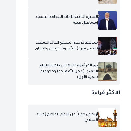
السيرة الذاتية للقائد المجاهد الشهيد
إسماعيل هنية
محافظ كربلاء: تشييع القائد الشهيد
(قدس سره) جسّد وحدة إيران والعراق
دور المرأة ومكانتها في ظهور الإمام
المهدي (عجل الله فرجه) وحكومته
(الجزء الأول)
الاكثر قراءة
أربعون حديثاً عن الإمام الكاظم (عليه
السلام)