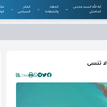
آية الله السيد مجتبى
الجهاد
الفكر
مكت
الخامنئي
والشهادة
السياسي
الول
 لا تنسى
7366