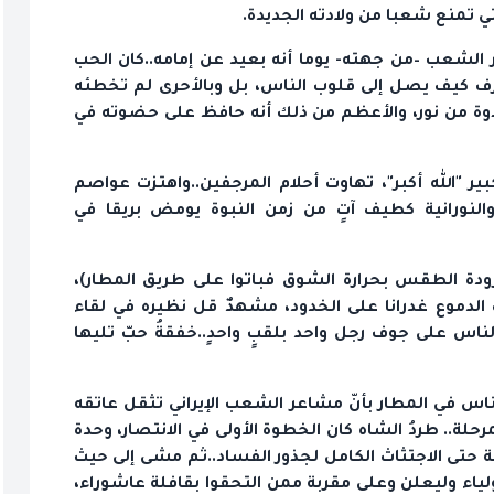
تي تمنع شعبا من ولادته الجديدة.
لشعب –من جهته- يوما أنه بعيد عن إمامه..كان الحب
عرف كيف يصل إلى قلوب الناس، بل وبالأحرى لم تخطئه
وة من نور، والأعظم من ذلك أنه حافظ على حضوته في
ر "الله أكبر"، تهاوت أحلام المرجفين..واهتزت عواصم
النورانية كطيف آتٍ من زمن النبوة يومض بريقا في
ودة الطقس بحرارة الشوق فباتوا على طريق المطار)،
لدموع غدرانا على الخدود، مشهدٌ قل نظيره في لقاء
ناس على جوف رجل واحد بلقبٍ واحدٍ..خفقةُ حبّ تليها
س في المطار بأنّ مشاعر الشعب الإيراني تثقل عاتقه
لة.. طردُ الشاه كان الخطوة الأولى في الانتصار، وحدة
حتى الاجتثاث الكامل لجذور الفساد..ثم مشى إلى حيث
ولياء وليعلن وعلى مقربة ممن التحقوا بقافلة عاشوراء،