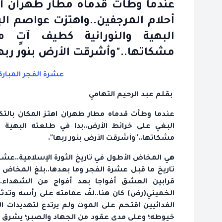
عندما وطأت قدماه مطار طهران اهتز 
أحلام المرجفين..واهتزت عواصم ال
البهية والنورانية كطيف آتٍ
مشكاتها.."وأشرقت الأرض بنور ربها
عشرة الفجر المباركة.
بقلم عبد الرحيم التهامي
عندما وطأت قدماه مطار طهران اهتز المكان بالتكبي
البغي على خرائط الأرض..بدا في طلعته البهية و
مشكاتها.."وأشرقت الأرض بنور ربها".
هي المخاض الأطول في تاريخ الثورة الإسلامية..عشرة 
تاريخ ما قبل عشرة الفجر وما بعدها..بلغ المخاض ذرو
قرابين العشق أفواجا بعد أفواج من الشهداء..و
الخميني(رض) كان هنا..لفّ عمامته على رأسه وتدثر
الفدائيين اقتحم على الموت ولم يرتدع لتهديدات الج
خيوطه؛ وعلى مدى عقود من الجهاد والصبر؛ يشرق ملئ 