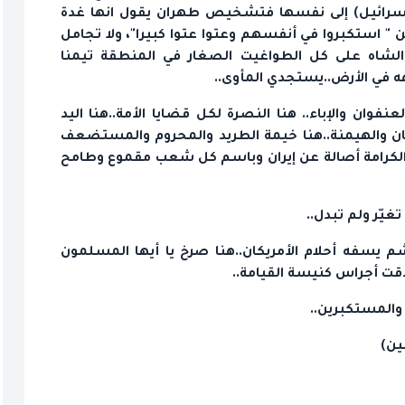
(إسرائيل) إلى نفسها فتشخيص طهران يقول انها غدة
" استكبروا في أنفسهم وعتوا عتوا كبيرا"، ولا تجامل
الشاه على كل الطواغيت الصغار في المنطقة تيمنا
ه في الأرض..يستجدي المأوى..
ان والإباء.. هنا النصرة لكل قضايا الأمة..هنا اليد
ان والهيمنة..هنا خيمة الطريد والمحروم والمستضعف
والكرامة أصالة عن إيران وباسم كل شعب مقموع وطامح
غيّر ولم تبدل..
م يسفه أحلام الأمريكان..هنا صرخ يا أيها المسلمون
قت أجراس كنيسة القيامة..
والمستكبرين..
ين)