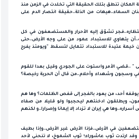
المكان تنطق بتلك الحقيقة التي تخلدت في الزمن منذ
ان السماء..هيهات من الذلة..حقيقة انتصار الدم على
تظاره..فجر تشوّق إليه الأحرار والمستضعفون في كل
أن يتهاوي للاستبداد عمود من على وجه الأرض..حتى
ن خيمة عتيدة للاستبداد تتمايل لتسقط "ويومئذ يفرح
ى " ..قضي الأمر واستوت على الجودي وقيل بعدا للقوم
في وسجون وشهداء وأحلام..من قال أن الحرية رخيصة؟
يوقفه أحد، من يعود بالفجر إلى قفص الظلمات؟ وها هم
ن، ويطلقون ادخنتهم ليحجبوا ولو قليلا من صفاء
ره..وها هي إيران لا تزداد إلا إيمانا وإصرارا..و لكنهم
ضعفين في الأرض..فإذا الأرض غير الأرض..وإذا بطيف
 ارتدت ثوب عاشوراء؛ ثوب الشموخ، لا تنحني لأحد