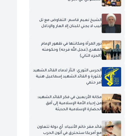
الشيخ نعيم قاسم: التفاوض مع تل
أبيب لا يجني للبنان إلا العار والإذلال
دور المرأة ومكانتها في ظهور الإمام
المهدي (عجل الله فرجه) وحكومته
(الجزء الثاني)
الحرس الثوري: الثأر لدماء القائد الشهيد
للثورة و القائد الشهيد إسماعيل هنية
أمر حتمي
مكانة الأربعين في فكر القائد الشهيد:
من إحياء الأمة الإسلامية إلى أفق
الحضارة الإسلامية الحديثة
قائد مقر خاتم الأنبياء: أي دولة تتعاون
مع أمريكا ستحترق في أتون الحرب