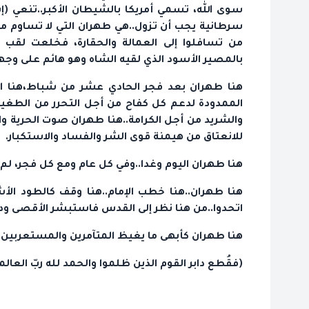
سوى الله، تسمي أمريكا بالشيطان الأكبر..تنعي 
سرطانية يجب أن تزول..هي طهران التي لا تساوم من 
من تسافلوا إلى العمالة والحقارة، فخلعت لقب 
بالمصير الأسود الذي لقيه الشاه وهو هائم على وجه
هنا طهران بعد فجر الحادي عشر من شباط،هنا العنفو
الممدودة لدعم كل كفاح من أجل التحرر من الطغي
والشريد من أجل الكرامة..هنا طهران صوت الحرية 
للانعتاق من هيمنة قوى الشر والفساد والاستكبار.
هنا طهران اليوم وغدا..وفي كل عام ومع كل فجر، لم ت
هنا طهران..هنا خطب الإمام..هنا وقف كالطود الأش
اتحدوا..من هنا نظر إلى القدس فاستبشر الأقصى ود
هنا طهران كأبهى ما يغيظ المتآمرين والمستعربين 
(فقُطع دابر القوم الذين ظلموا والحمد لله ربّ العالم