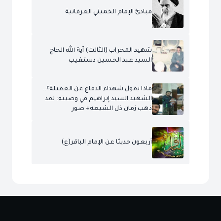
مبادئ الإمام الخميني العرفانية
شهيد المحراب (الثالث) آية الله الحاج
السيد عبد الحسين دستغيب
ماذا يقول شهداء الدفاع عن العقيلة؟..
الشهيد السيد إبراهيم في وصيته: لقد
ذهب زمان ذل الشيعة+ صور
أربعون حديثا عن الإمام الباقر(ع)