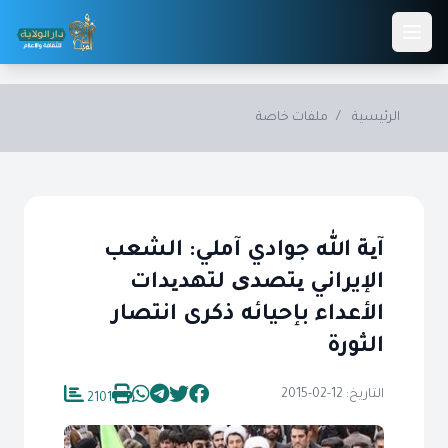
Skip to main conten
الرئيسية
/
ملفات خاصة
آیة الله جوادي آملي: الشعب
الإيراني یتصدی لتهدیدات
الأعداء بإحيائه ذكرى انتصار
الثورة
التاريخ: 12-02-2015
2101