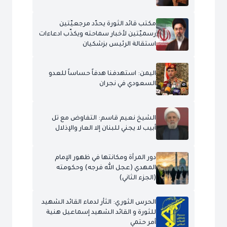
مكتب قائد الثورة يحدّد مرجعيّتين
رسميّتين لأخبار سماحته ويكذّب ادعاءات
استقالة الرئيس بزشكيان
اليمن: استهدفنا هدفاً حساساً للعدو
السعودي في نجران
الشيخ نعيم قاسم: التفاوض مع تل
أبيب لا يجني للبنان إلا العار والإذلال
دور المرأة ومكانتها في ظهور الإمام
المهدي (عجل الله فرجه) وحكومته
(الجزء الثاني)
الحرس الثوري: الثأر لدماء القائد الشهيد
للثورة و القائد الشهيد إسماعيل هنية
أمر حتمي