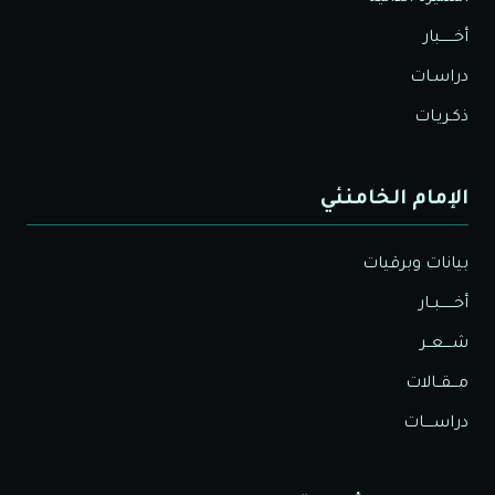
أخــــــبار
دراسـات
ذكـريـات
الإمام الخامنئي
بيانات وبرقيات
أخــــــبــار
شــــعــر
مـــقــالات
دراســــات