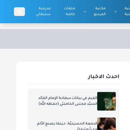
بة
مكتبة
ملفات
مدرسة
اية
الفيديو
خاصة
سليماني
احدث الاخبار
القيم في بيانات سماحة الإمام القائد
السيّد مجتبى الخامنئي (حفظه الله)
الدمعة الحسينيّة: حينما يصنع الألم
وعياً وشفاءً