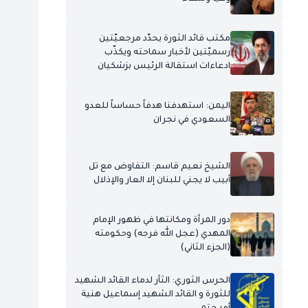
مكتب قائد الثورة يحدّد مرجعيّتين
رسميّتين لأخبار سماحته ويكذّب
ادعاءات استقالة الرئيس بزشكيان
اليمن: استهدفنا هدفاً حساساً للعدو
السعودي في نجران
الشيخ نعيم قاسم: التفاوض مع تل
أبيب لا يجني للبنان إلا العار والإذلال
دور المرأة ومكانتها في ظهور الإمام
المهدي (عجل الله فرجه) وحكومته
(الجزء الثاني)
الحرس الثوري: الثأر لدماء القائد الشهيد
للثورة و القائد الشهيد إسماعيل هنية