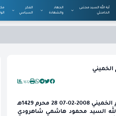
آية الله السيد مجتبى
الجهاد
الفكر
مكت
الخامنئي
والشهادة
السياسي
الول
 الخميني
1612
كبار المسؤولين يزورون مرقد الإمام الخميني 2008-02-07 28 محرم 1429هـ
الله السيد محمود هاشمي شاهرودي