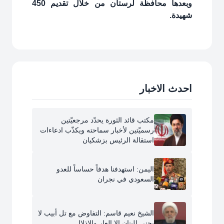
وبعدها محافظة لرستان من خلال تقديم 450
شهيدة.
احدث الاخبار
مكتب قائد الثورة يحدّد مرجعيّتين
رسميّتين لأخبار سماحته ويكذّب ادعاءات
استقالة الرئيس بزشكيان
اليمن: استهدفنا هدفاً حساساً للعدو
السعودي في نجران
الشيخ نعيم قاسم: التفاوض مع تل أبيب لا
يجني للبنان إلا العار والإذلال