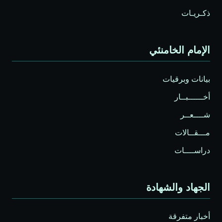
ذكـريـات
الإمام الخامنئي
بيانات وبرقيات
أخــــــبــار
شــــعــر
مـــقــالات
دراســــات
الجهاد والشهادة
أخبار متفرقة