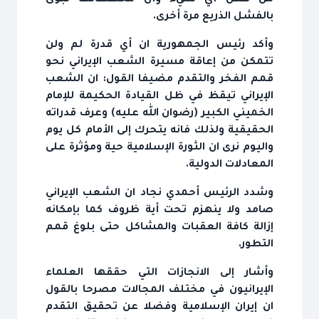
من فعل‎ أي‎ شي‎ء وأن مخططاتها تبوئ
بالفشل‎ الذريع‎ مرة‎ أخرى.‎
تتمكن من إعاقة‎‎ مسيرة الشعب‎ الإيراني‎ نحو
الحقيقية ولذلك‎‎ فانه يتحرك إلى‎ الأمام‎‎‎ كل‎ يوم
المعادلات‎ الدولية‎.
التطور.
وأشار إلى‎‎ الانجازات‎ التي حققها العلماء