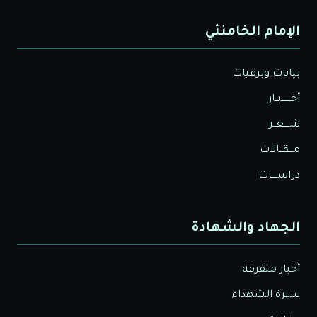
الإمام الخامنئي
بيانات وبرقيات
أخــــــبــار
شــــعــر
مـــقــالات
دراســــات
الجهاد والشهادة
أخبار متفرقة
سيرة الشهداء