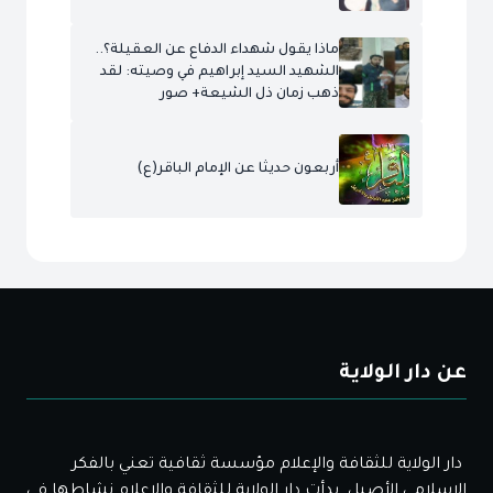
ماذا يقول شهداء الدفاع عن العقيلة؟..
الشهيد السيد إبراهيم في وصيته: لقد
ذهب زمان ذل الشيعة+ صور
أربعون حديثا عن الإمام الباقر(ع)
عن دار الولاية
دار الولاية للثقافة والإعلام مؤسسة ثقافية تعني بالفكر
الإسلامي الأصيل. بدأت دار الولاية للثقافة والإعلام نشاطها في