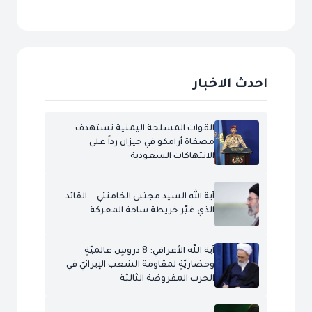
احدث الاخبار
القوات المسلحة اليمنية تستهدف
مصفاة أرامكو في جيزان رداً على
الانتهاكات السعودية
آية الله السيد مجتبى الخامنئي .. القائد
الذي غيّر خريطة ساحة المعركة
آية اللّه الأعرافي: 8 دروسٍ عالميّةٍ
وحضاريّةٍ لمقاومة الشعب الإيرانيّ في
الحرب المفروضة الثالثة