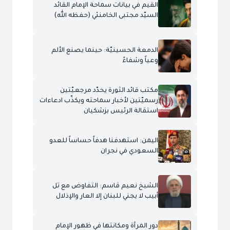
القيم في بيانات سماحة الإمام القائد
السيّد مجتبى الخامنئي (حفظه الله)
الدمعة الحسينيّة: حينما يصنع الألم
وعياً وشفاءً
مكتب قائد الثورة يحدّد مرجعيّتين
رسميّتين لأخبار سماحته ويكذّب ادعاءات
استقالة الرئيس بزشكيان
اليمن: استهدفنا هدفاً حساساً للعدو
السعودي في نجران
الشيخ نعيم قاسم: التفاوض مع تل
أبيب لا يجني للبنان إلا العار والإذلال
دور المرأة ومكانتها في ظهور الإمام