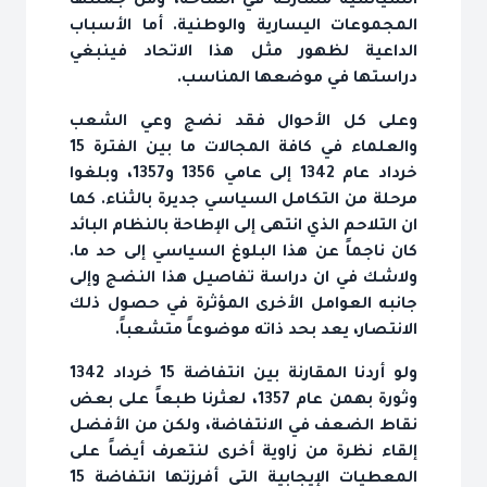
السياسية مشاركة في الساحة، ومن جملتها
المجموعات اليسارية والوطنية. أما الأسباب
الداعية لظهور مثل هذا الاتحاد فينبغي
دراستها في موضعها المناسب.
وعلى كل الأحوال فقد نضج وعي الشعب
والعلماء في كافة المجالات ما بين الفترة 15
خرداد عام 1342 إلى عامي 1356 و1357، وبلغوا
مرحلة من التكامل السياسي جديرة بالثناء. كما
ان التلاحم الذي انتهى إلى الإطاحة بالنظام البائد
كان ناجماً عن هذا البلوغ السياسي إلى حد ما.
ولاشك في ان دراسة تفاصيل هذا النضج وإلى
جانبه العوامل الأخرى المؤثرة في حصول ذلك
الانتصار، يعد بحد ذاته موضوعاً متشعباً.
ولو أردنا المقارنة بين انتفاضة 15 خرداد 1342
وثورة بهمن عام 1357، لعثرنا طبعاً على بعض
نقاط الضعف في الانتفاضة، ولكن من الأفضل
إلقاء نظرة من زاوية أخرى لنتعرف أيضاً على
المعطيات الإيجابية التي أفرزتها انتفاضة 15