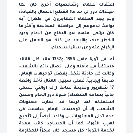
اعتقاله علماء وشخصيات أخرى كان لها
حينذاك دور إلى حد ما؛ انقطع الاتصال بالقيادة،
ولم يجد العلماء المهاجرون في طهران أية
بواعث تدعوهم إلى مواصلة المجابهة وأكثر ما
كان يرتجى منهم هو الدفاع عن الإمام ودرء
الخطر عنه، والأبعد من ذلك هو العمل على
الإفراج عنه وعن سائر السجناء.
أما في ثورة عامي 1356 و1357 فقد كان القائد
مستقراً في مأمنه وعلى اتصال دائم بالشعب.
وكانت كل حادثة تتخذ ـ بفضل توجيهات الإمام ـ
طابعاً إيجابياً. فعلى سبيل المثال نأخذ واقعة
17 شهريور ومذبحة ساحة ژاله (والتي تسمى
حالياً بساحة الشهداء) فلولا دور الإمام وحسن
استغلاله لها لربما قد انهارت معنويات
الشعب، إلا أن توجيهات الإمام ساهمت في
عدم تدني المعنويات بل وقادت أيضاً إلى تأجيج
لهيب الثورة. كما أن المساجد كانت معدة
لخدمة الثورة؛ كل مسجد كان مركزاً للمقاومة