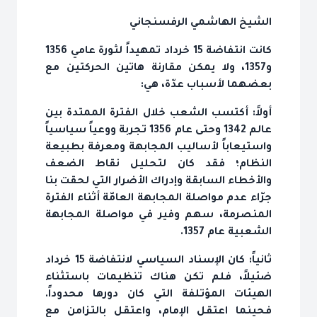
الشيخ الهاشمي الرفسنجاني
كانت انتفاضة 15 خرداد تمهيداً لثورة عامي 1356
و1357، ولا يمكن مقارنة هاتين الحركتين مع
بعضهما لأسباب عدّة، هي:
أولاً: أكتسب الشعب خلال الفترة الممتدة بين
عالم 1342 وحتى عام 1356 تجربة ووعياً سياسياً
واستيعاباً لأساليب المجابهة ومعرفة بطبيعة
النظام؛ فقد كان لتحليل نقاط الضعف
والأخطاء السابقة وإدراك الأضرار التي لحقت بنا
جرّاء عدم مواصلة المجابهة العامّة أثناء الفترة
المنصرمة، سهم وفير في مواصلة المجابهة
الشعبية عام 1357.
ثانياً: كان الإسناد السياسي لانتفاضة 15 خرداد
ضئيلاً، فلم تكن هناك تنظيمات باستثناء
الهيئات المؤتلفة التي كان دورها محدوداً.
فحينما اعتقل الإمام، واعتقل بالتزامن مع