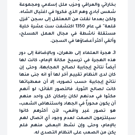
بخارائي والعراقي وحزب ملل إسلامي ومجموعة
شمس آبادي وهم الذي فكروا في اغتيال الشاه.
ولكن بعدما نقلت من المعتقل إلى سجن "قزل
قلعة" في عام 1350 اكتشفت ست عشرة خلية
مستقلة ناشطة في مجال العمل المسلح،
وألقي أكثر أعضاؤها في السجن.
3ـ هجرة العلماء إلى طهران، وبالإضافة إلى دور
هذه الهجرة في ترسيخ مكانة الإمام، كانت لها
أيضاً نتائج إيجابية لصالح المجابهة. وحتى إن
كان لدى النظام تقييم آخر لها أو انه جنى منها
نتائج إيجابية حسب تصوره، إلا أن معطياتها
كانت لصالح الثورة. فالتصور القائل: لو أنهم
مكثوا في مدنهم لكان بإمكان كل واحد منهم
أن يكون محوراً في الجهاد واستنهاض الشعب،
هو تصور غير واقعي، لأن أكثرهم كانوا
سيلتزمون الصمت لعدم وجود أي اتصال لهم
بالإمام، وحتى وإن نشط البعض منهم فلم
يكن من الصعب على النظام التصدي له.