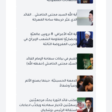
الانتهاكات السعودية
آية الله السيد مجتبى الخامنئي .. القائد
الذي غيّر خريطة ساحة المعركة
آية اللّه الأعرافي: 8 دروسٍ عالميّةٍ
وحضاريّةٍ لمقاومة الشعب الإيرانيّ في
الحرب المفروضة الثالثة
القيم في بيانات سماحة الإمام القائد
السيّد مجتبى الخامنئي (حفظه الله)
الدمعة الحسينيّة: حينما يصنع الألم
وعياً وشفاءً
مكتب قائد الثورة يحدّد مرجعيّتين
رسميّتين لأخبار سماحته ويكذّب ادعاءات
استقالة الرئيس بزشكيان