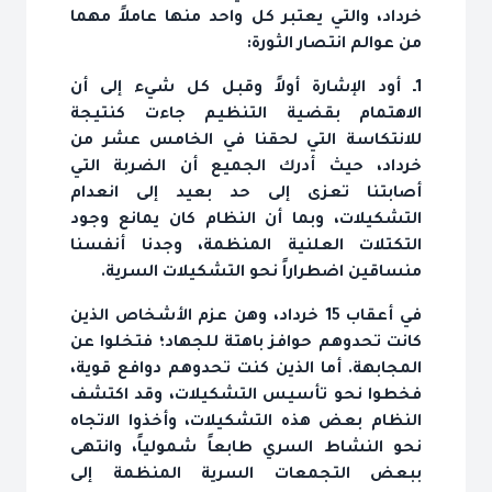
خرداد، والتي يعتبر كل واحد منها عاملاً مهما
من عوالم انتصار الثورة:
1ـ أود الإشارة أولاً وقبل كل شيء إلى أن
الاهتمام بقضية التنظيم جاءت كنتيجة
للانتكاسة التي لحقنا في الخامس عشر من
خرداد، حيث أدرك الجميع أن الضربة التي
أصابتنا تعزى إلى حد بعيد إلى انعدام
التشكيلات، وبما أن النظام كان يمانع وجود
التكتلات العلنية المنظمة، وجدنا أنفسنا
منساقين اضطراراً نحو التشكيلات السرية.
في أعقاب 15 خرداد، وهن عزم الأشخاص الذين
كانت تحدوهم حوافز باهتة للجهاد؛ فتخلوا عن
المجابهة. أما الذين كنت تحدوهم دوافع قوية،
فخطوا نحو تأسيس التشكيلات، وقد اكتشف
النظام بعض هذه التشكيلات، وأخذوا الاتجاه
نحو النشاط السري طابعاً شمولياً، وانتهى
ببعض التجمعات السرية المنظمة إلى