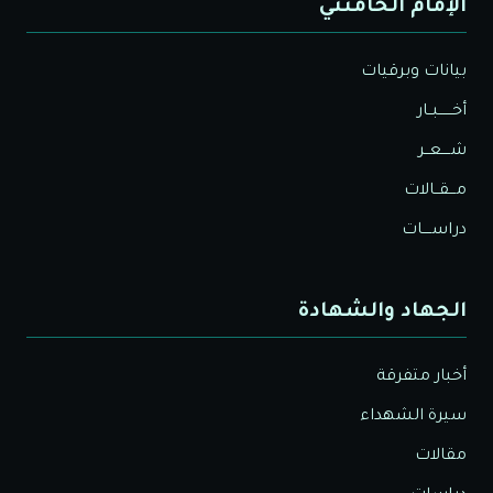
الإمام الخامنئي
بيانات وبرقيات
أخــــــبــار
شــــعــر
مـــقــالات
دراســــات
الجهاد والشهادة
أخبار متفرقة
سيرة الشهداء
مقالات