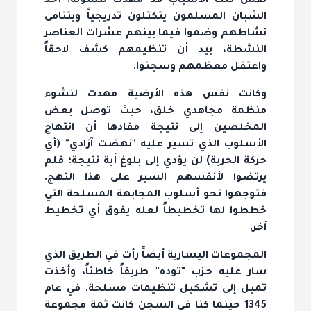
نفس تلك الأسباب قد مهدت لنشوئه. أخذ
الشبان المسلمون يتكتلون تدريجياً ويتنامى
نشاطهم وضموا فيما بينهم عشرات العناصر
النشطة، بيد أن تنظيمهم كشف لاحقاً
واعتقل معظمهم وسجنوا.
وكانت نفس هذه الأرضية مهدت لنشوء
منظمة مجاهدي خلق، حيث توصل بعض
المخلصين إلى نتيجة مفادها أن انتهاج
الأسلوب الذي تسير عليه "نهضت آزادي" (أي
حركة الحرية) لن يؤدي إلى بلوغ أية نتيجة؛ فلم
يرتضوا لأنفسهم السير على هذا النهج.
فتوجهوا نحو أسلوب المجابهة المسلحة التي
خططوا لها تخطيطاً لعله يفوق أي تخطيط
آخر.
المجموعات اليسارية أيضاً رأت في الطريق الذي
سار عليه حزب "توده" طريقاً خاطئاً، وأخذت
تميل إلى تشكيل تنظيمات مسلحة. في عام
1345 حينما كنا في السجن كانت ثمة مجموعة