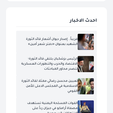
احدث الاخبار
قريباً.. إصدار ديوان أشعار قائد الثورة
الشهيد بعنوان «دفتر شعر أمين»
الرئيس بزشكيان يلتقي قائد الثورة؛
الاقتصاد والحرب والتطورات العسكرية
تتصدر محاور المباحثات
تعيين محسن رضائي ممثلا لقائد الثورة
الاسلامية في المجلس الاعلى للأمن
القومي
القوات المسلحة اليمنية تستهدف
مصفاة أرامكو في جيزان رداً على