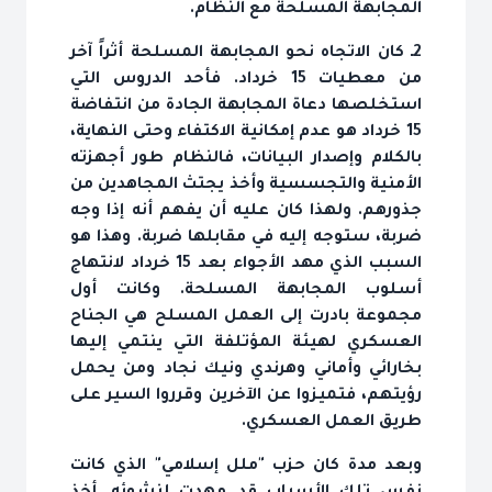
المجابهة المسلحة مع النظام.
2ـ كان الاتجاه نحو المجابهة المسلحة أثراً آخر
من معطيات 15 خرداد. فأحد الدروس التي
استخلصها دعاة المجابهة الجادة من انتفاضة
15 خرداد هو عدم إمكانية الاكتفاء وحتى النهاية،
بالكلام وإصدار البيانات، فالنظام طور أجهزته
الأمنية والتجسسية وأخذ يجتث المجاهدين من
جذورهم. ولهذا كان عليه أن يفهم أنه إذا وجه
ضربة، ستوجه إليه في مقابلها ضربة. وهذا هو
السبب الذي مهد الأجواء بعد 15 خرداد لانتهاج
أسلوب المجابهة المسلحة. وكانت أول
مجموعة بادرت إلى العمل المسلح هي الجناح
العسكري لهيئة المؤتلفة التي ينتمي إليها
بخارائي وأماني وهرندي ونيك نجاد ومن يحمل
رؤيتهم، فتميزوا عن الآخرين وقرروا السير على
طريق العمل العسكري.
وبعد مدة كان حزب "ملل إسلامي" الذي كانت