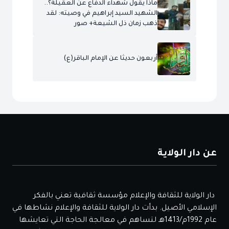
ماذا يقول شهداء الدفاع عن العقيلة؟..
الشهيد السيد إبراهيم في وصيته: لقد
ذهب زمان ذل الشيعة+ صور
أربعون حديثا عن الإمام الباقر(ع)
عن دار الولاية
دار الولاية للثقافة والإعلام مؤسسة ثقافية تعني بالفكر
الإسلامي الأصيل. بدأت دار الولاية للثقافة والإعلام نشاطها في
عام 1992م/1413هـ لتساهم في معالجة الحاجة التي تعايشها