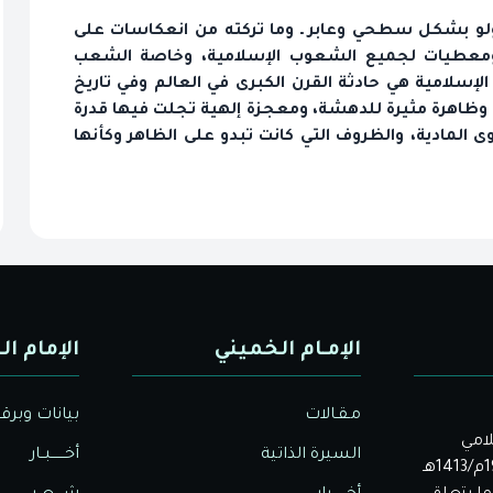
ى ولو بشكل سطحي وعابر ـ وما تركته من انعكاسات على
معطيات لجميع الشعوب الإسلامية، وخاصة الشعب
ة الإسلامية هي حادثة القرن الكبرى في العالم وفي تاريخ
 وظاهرة مثيرة للدهشة، ومعجزة إلهية تجلت فيها قدرة
ى المادية، والظروف التي كانت تبدو على الظاهر وكأنها
الإمـام الخميني
الإمام ال
مـقـالات
بيانات وبرق
لامي
السيرة الذاتية
أخــــــبــار
الأصيل. بدأت دار الولاية للثقافة والإعلام نشاطها في عام 1992م/1413هـ