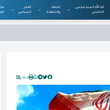
آية الله السيد مجتبى
الجهاد
الفكر
مكت
الخامنئي
والشهادة
السياسي
الول
1872