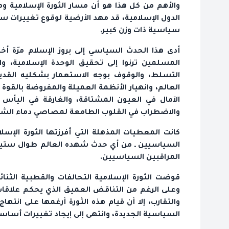
والأهم من كل هذا هو أن مسار الثورة الإسلامية 
الدول الإسلامية، قد مهد الأرضية لوقوع تغييرات س
سياسية ذات وزن كبير.
أدى هذا الحدث السياسي إلى بروز الإسلام مرّة أ
المسلمين ترنوا إلى تحقيق الوحدة الإسلامية، و
التسلط، والوقوف بوجه الاستعمار بشكليه الق
العالم، وانهيار الأنظمة العميلة والمفروضة بالقوة ع
الآمال في العيون المشتاقة، والغارقة في اليأ
والاضطراب في القلوب الطامعة لمصاصي دماء الش
كانت المعطيات المذهلة التي أفرزتها الثورة الإسلا
السياسيين ـ من أي حدث شهده العالم طوال ستين س
المراقبين السياسيين.
قوضت الثورة الإسلامية التحالفات والقطبية الثنائ
وعلى الرغم من التناقض العميق الذي يحكم علاقا
والتقارب، إلا أن قيام هذه الثورة أرغمها على انت
السياسية الجديدة، وانتهى إلى إيجاد تغييرات أساس