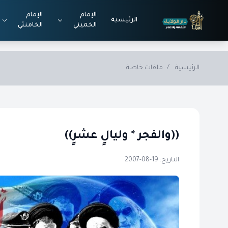
Skip to main conten
الإمام
الإمام
الرئيسية
الخميني
الخامنئي
الرئيسية
/
ملفات خاصة
((والفجر * وليالٍ عشرٍ))
التاريخ: 19-08-2007