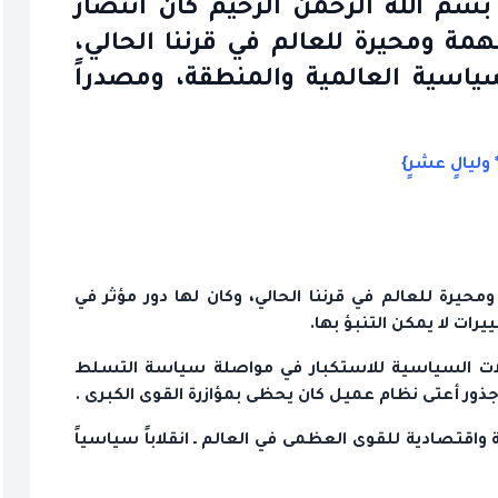
والفجر * وليالٍ عشرٍ} 2007-08-19 بسم الله الرحمن الرحيم كان انتصار
همة ومحيرة للعالم في قرننا الحالي،
سياسية العالمية والمنطقة، ومصدراً
 وليالٍ عشرٍ}
ومحيرة للعالم في قرننا الحالي، وكان لها دور مؤثر في
رات لا يمكن التنبؤ بها.
لات السياسية للاستكبار في مواصلة سياسة التسلط
ور أعتى نظام عميل كان يحظى بمؤازرة القوى الكبرى .
 واقتصادية للقوى العظمى في العالم ـ انقلاباً سياسياً