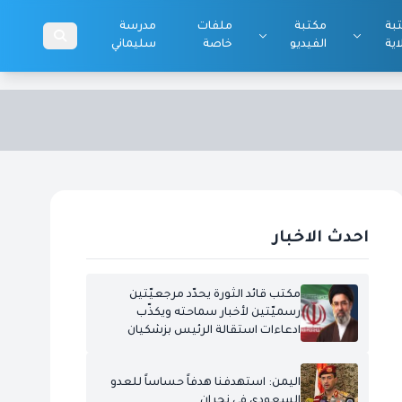
بة
مكتبة
ملفات
مدرسة
اية
الفيديو
خاصة
سليماني
احدث الاخبار
مكتب قائد الثورة يحدّد مرجعيّتين
رسميّتين لأخبار سماحته ويكذّب
ادعاءات استقالة الرئيس بزشكيان
اليمن: استهدفنا هدفاً حساساً للعدو
السعودي في نجران