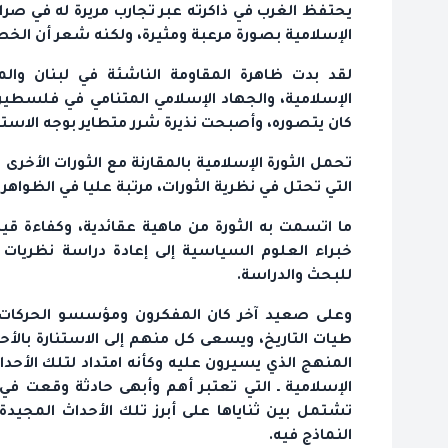
يحتفظ الغرب في ذاكرته عبر تجارب مريرة له في صرا
الإسلامية بصورة مرعبة ومثيرة، ولكنه شعر أن الخطر
لقد بدت ظاهرة المقاومة الناشئة في لبنان وال
الإسلامية، والجهاد الإسلامي المتنامي في فلسطين 
كان يتصوره، وأصبحت نذيرة شرر متطاير بوجه الاستك
تحمل الثورة الإسلامية بالمقارنة مع الثورات الأخ
التي تحتل في نظرية الثورات، مرتبة عليا في الظواهر 
ما اتسمت به الثورة من ماهية عقائدية، وكفاءة قيا
خبراء العلوم السياسية إلى إعادة دراسة نظريات ا
للبحث والدراسة.
وعلى صعيد آخر كان المفكرون ومؤسسو الحركات وا
طيات التاريخ، ويسعى كل منهم إلى الاستنارة بالأح
المنهج الذي يسيرون عليه وكأنه امتداد لتلك الأحداث
الإسلامية ـ التي تعتبر أهم وأبهى حادثة وقعت في 
تشتمل بين ثناياها على أبرز تلك الأحداث المجي
النماذج فيه.