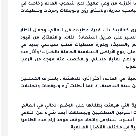
وما أفرزته من وعي عميق لدى شعوب العالم وخاصة في
ياسية جذرية، ولانبثاق رؤى وتوجهات وحركات وتنظيمات
خرى كعقيدة ذات قدرة عظيمة في العالم، وجعل أنظار
السير على طريق استعادة الذات، والانعتاق من قيود
ديم والحديث، وبلورة معطيات قطب سياسي جديد في
لى ربوع الأراضي الإسلامية الحافلة بالخيرات؛ وأثار هذه
س والهم لمليار مسلم، وتمخضت عنه موجة من الرعب
عوب.
مية في العالم، أكثر إثارة للدهشة ـ باعتراف المحللين
نة الماضية، إذ إنها أبطلت آراء وتوقعات وتحليلات
ية التي هيمنت بظلالها على الوضع الحالي في العالم،
ت القوتين العظميين ويجعلهما أبعد شيء عن التلاقي
هاج أسلوب تساومي واتخاذ موقف موحد إزاء هذه الظاهرة
ية في مختلف القضايا العالمية.