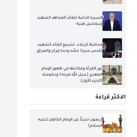
السيرة الذاتية للقائد المجاهد الشهيد
إسماعيل هنية
محافظ كربلاء: تشييع القائد الشهيد
(قدس سره) جسّد وحدة إيران والعراق
دور المرأة ومكانتها في ظهور الإمام
المهدي (عجل الله فرجه) وحكومته
(الجزء الأول)
الاكثر قراءة
أربعون حديثاً عن الإمام الكاظم (عليه
السلام)