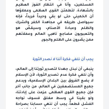
المسلمين، وأنا في انتظار الفوز العظيم
بالشهادة. لتطمئن القوى العظمى وعملاؤها
أن الخميني حتى لو بقي وحيداً فريداً، فإنه
سيواصل طريقه في مجاهدة الكفر والشرك
والظلم وعبادة الأصنام، وسيقضّ هو
والتعبويون مضاجع ناهبي العالم وعملائهم
ممن يصّرون على الظلم والجور.
يجب أن نلغي فكرة أننا لا نصدر الثورة
ينبغي أن نبذل جهدنا لتصدير ثورتنا إلى العالم،
وأن نلغي فكرة عدم تصدير الثورة، لأن الإسلام
لا يضع الفروق بين البلدان الإسلامية، ويدعم
جميع المستضعفين في العالم. من جانب آخر
فإن جميع القوى العظمى عزمت على إبادتنا،
ولو بقينا في وسط مغلق فسوف نواجه
الفشل قطعاً. يجب أن ننهي حسابنا بصراحة