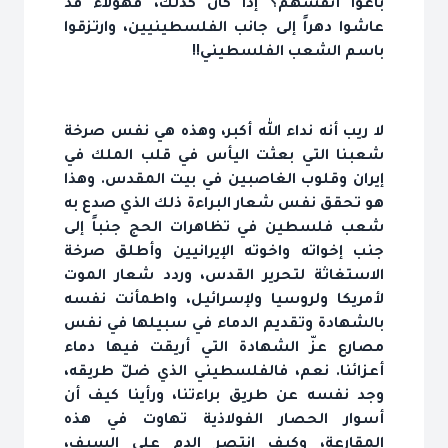
باعوا أنفسهم؟ إذا كان كذلك، فهؤلاء قد
عاشوا دهراً إلى جانب الفلسطينيين، وارتزقوا
باسم الشعب الفلسطيني!!
لا ريب أنه نداء الله أكبر، وهذه هي نفس صرخة
شعبنا التي بعثت اليأس في قلب الملك في
إيران وقلوب الغاصبين في بيت المقدس. وهذا
هو تحقق نفس شعار البراءة ذلك الذي صدع به
شعب فلسطين في تظاهرات الحج جنباً إلى
جنب إخواته واخوته الإيرانيين وأطلق صرخة
الاستغاثة لتحرير القدس، وردد شعار الموت
لأمريكا ولروسيا ولإسرائيل، واطمأنت نفسه
بالشهادة وتقديم الدماء في سبيلها في نفس
مصارع عزّ الشهادة التي أريقت فيها دماء
أعزائنا. نعم، فالفلسطيني الذي ضلّ طريقه،
وجد نفسه عن طريق براءتنا، ورأينا كيف أن
أسوار الحصار الفولاذية تهاوت في هذه
المقارعة، وكيف انتصر الدم على السيف،