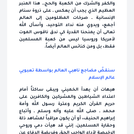
والكفر والشرك من الكعبة والحج… هذا المنبر
العظيم الذي يجب أن يعكس ـ على ذروة سنام
الإنسانية ـ صرخات المظلومين إلى العالم
أجمع، ويدوي منه نداء التوحيد. وأسأل الله
تعالى أن يمنحنا القدرة كي ندق ناقوس الموت
لأمريكا وروسيا ليس من كعبة المسلمين
فقط، بل ومن كنائس العالم أيضاً.
سنقضّ مضاجع ناهبي العالم بواسطة تعبويي
عالم الإسلام
هيهات أن يهدأ الخميني ويبقى ساكتاً أمام
اعتداء الشياطين والمشركين والكافرين على
حريم القرآن الكريم وعترة رسول الله وأمة
محمد ـ صلى الله عليه وآله وسلم ـ وأتباع
إبراهيم الحنيف، أو أن يكون مراقباً لمشاهد ذلة
وحقارة المسلمين. إنني قد هيأت دمي وروحي
الرخيصة لأداء الواجب الحق وفريضة الدفاع عن