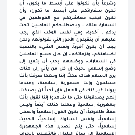
وشرعاً بأن تكونوا على أبسط ما يكون، أن
تكون سفاراتكم على أبسط ما تكون، وأن
تكون كيفية معاشرتكم مع الموظفين في
السفارة هناك ـ وباصطلاحكم العاملين تحت
يدكم ـ أخوية، وفي نفس الوقت الذي يجب
عليهم أن يتقبلون الأمور التي تقولونها، ولكن
يجب أن يكون أخوياً. ونفس الشيء بالنسبة
لضيافتكم، ونزهاتكم.. إن حال جميع العاملين
في السفارات، ووضعهم يجب أن يتغير إلى
وضع إسلامي بحيث إن كل من يأتي إلى هناك
يرى الإسلام هناك عملاً. إننا ومهما صرخنا بأننا
مسلمون وإننا جمهورية إسلامية، وعندما
يروننا غير ذلك في العمل فإن أحداً لن يصدقنا.
إنهم يصدقوننا متى ما شاهدوا إننا نقول بأننا
جمهورية إسلامية وعملنا كذلك أيضاً وليس
عملاً طاغوتياً، أن يكون القول إسلامياً والعمل
إسلامياً، ونفس السلوك إسلامياً، الحديث
إسلامياً، حتى يتم تصدير هذه الجمهورية
الإسلامية إلى سائر البلدان. فالتصدير بالحراب