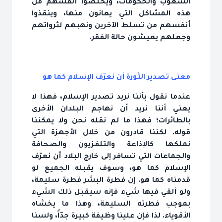
الشعوب والحكومات، ويخلّصوا أنفسهم من
هذه المشاكل التي يعانون منها، وينقذوا
أنفسهم من تسلط الآخرين ونهبهم لثرواتهم
وجعلهم يعيشون حالة الفقر.
معنى تصدير الثورة أن نعرّف الإسلام كما هو
عندما نقول بأننا نريد تصدير الإسلام، فهذا لا
يعني أننا نريد أن نهاجم البلدان الأخرى
بالطائرات؛ فهذا ما لم نقله نحن ولا يمكننا
قوله. لكننا قادرون من خلال الأجهزة التي
نملكها كالإذاعة والتلفزيون والصحافة
والجماعات التي تسافر إلى خارج البلاد أن نعرّف
الإسلام كما هو، وسوف يقبله الجميع لو
قدمناه كما هو. إن فطرة البشر فطرة سليمة،
ولو ألقي فيها شيء فإنه سيقبل ذلك الشيء
بموجب فطرته السليمة، وهذا ما يخشاه
الأقوياء. لذا فإن علينا وظيفة كبيرة جدّاً، ولسنا