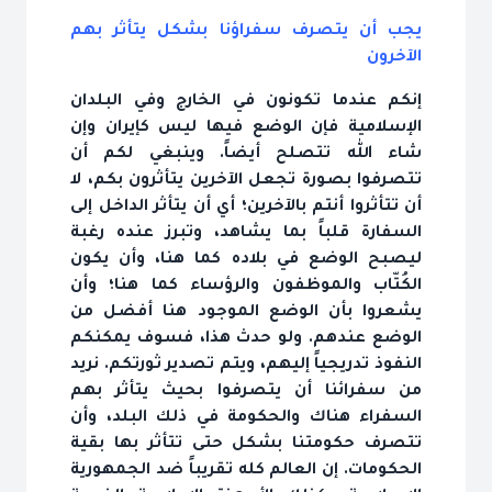
يجب أن يتصرف سفراؤنا بشكل يتأثر بهم
الآخرون
إنكم عندما تكونون في الخارج وفي البلدان
الإسلامية فإن الوضع فيها ليس كإيران وإن
شاء الله تتصلح أيضاً. وينبغي لكم أن
تتصرفوا بصورة تجعل الآخرين يتأثرون بكم، لا
أن تتأثروا أنتم بالآخرين؛ أي أن يتأثر الداخل إلى
السفارة قلباً بما يشاهد، وتبرز عنده رغبة
ليصبح الوضع في بلاده كما هنا، وأن يكون
الكُتّاب والموظفون والرؤساء كما هنا؛ وأن
يشعروا بأن الوضع الموجود هنا أفضل من
الوضع عندهم. ولو حدث هذا، فسوف يمكنكم
النفوذ تدريجياً إليهم، ويتم تصدير ثورتكم. نريد
من سفرائنا أن يتصرفوا بحيث يتأثر بهم
السفراء هناك والحكومة في ذلك البلد، وأن
تتصرف حكومتنا بشكل حتى تتأثر بها بقية
الحكومات. إن العالم كله تقريباً ضد الجمهورية