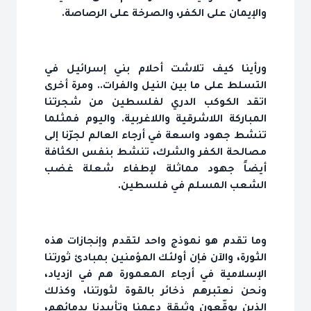
والإيمان على الكفر، والصرخة على الرصاصة.
ورأينا كيف تلاشت أحلام بني إسرائيل في
التسلط على ما بين النيل والفرات.. ومرة أخرى
اتقد الكوكب الدري لفلسطين من شجرتنا
المباركة اللاشرقية واللاغربية. واليوم فمثلما
تنشط جهود واسعة في أرجاء العالم لجرّنا إلى
مصالحة الكفر والشرك، تنشط بنفس الكثافة
أيضاً جهود مماثلة لإطفاء شعلة غضب
الشعب المسلم في فلسطين.
وما تقدم هو نموذج واحد لتقدم وإنجازات هذه
الثورة، والآن فإن أولئك المؤمنين بمبادئ ثورتنا
الإسلامية في أرجاء المعمورة هم في ازدياد،
ونحن نعتبرهم ذخائر بالقوة لثورتنا، وكذلك
الذين يوقّعون وثيقة دعمنا وتأييدنا بدمائهم،