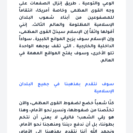
الوعي والتوعية ـ طريق إنزال الصفعات على
وجه القوى العظمى وخاصة أمريكا، انتقاماً
للمصفوعين من أبناء شعوب البلدان
الإسلامية المظلومة والعالم الثالث. إنني
أقولها واثقاً إن الإسلام سيذلّ القوى العظمى،
وإن الإسلام سوف يزيح الموانع الكبيرة ـ سواءاً
الداخلية والخارجية ـ التي تقف بوجهه الواحدة
تلو الأخرى، وسوف يفتح المواقع المهمة في
العالم.
سوف نتقدم بمذهبنا في جميع البلدان
الإسلامية
كنّا شعباً خضع لضغوط القوى العظمى، والآن
تخلّصنا من ضغوطها، ونسير نحو الأمام، وهذا
هو رقي الشعب؛ فالرقي لا يعني أن نتخم
بطوننا، بل أن ندفع ديننا ومنهجنا نحو الأمام.
ونحمد الله أننا نتقدم بمذهبنا إلى الأمام،