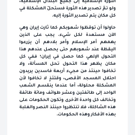
الثورة الإسلامية إلى جميع البلدان الإسلامية،
ولو تمّ تصدير هذه الثورة فستحلّ المشكلة في
كل مكان يتم تصدير الثورة إليه.
حاولوا أن توقظوا شعوبكم كما ثارت إيران وهي
الآن مستعدة لكل شيء. يجب على الذين
يهمهم أمر الإسلام وأمر بلادهم أن يزرعوا
اليقظة عند شعوبهم حتى يحصل عندهم هذا
التحول الإلهي كما حصل في إيران؛ ففي كل
مكان يظهر هذا التحول تحل المسألة، ولا
تخافوا حينئذ من مجيء أربعة فاسدين يريدون
احتلال المسجد الأقصى، وقتئذٍ لا تخافوا لأن
المشكلة محلولة، أما عندما ينقسم الشعب
الواحد إلى طائفتين وعشر طوائف ومائة طائفة
وتخالف كل واحدة الأخرى وتكون الحكومات على
هذه الشاكلة، فلا تنتظروا حينئذ النصر والغلبة
بهذه الأفكار وهذه الحكومات.