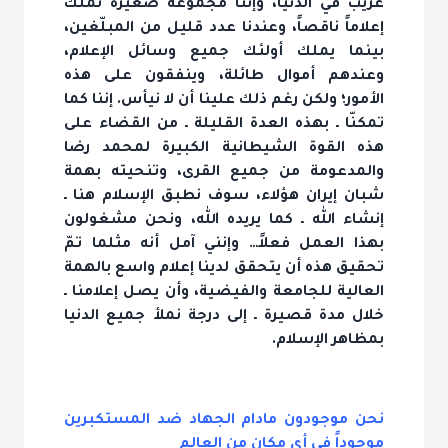
غريب في الدنيا، وإننا مجموعة صغيرة نملك
إعلاماً ناقصاً، وعندنا عدد قليل من المبلّغين،
بينما يملك أولئك جميع وسائل الإعلام،
وعندهم أموال طائلة، وينفقون على هذه
الأمور؛ ولكن رغم ذلك علينا أن لا نيأس. إننا كما
تمكنّا ـ بهذه العدة القليلة ـ من القضاء على
هذه القوة الشيطانية الكبيرة لمحمد رضا
والمدعومة من جميع القرى، وتنحيته بهمة
شبان إيران هؤلاء، سوف نطبق الإسلام هنا ـ
إنشاء الله ـ كما يريده الله، ونحن مشغولون
بهذا العمل فعلاً… وإنني آمل أنه مثلما تمّ
تحقيق هذه أن يتحقق لدينا إعلام واسع بالهمة
العالية للجامعة والفيضية، وأن يصل إعلامنا ـ
خلال مدة قصيرة ـ إلى درجة نملأ جميع الدنيا
بمظاهر الإسلام.
نحن موجودون مادام الجهاد ضد المستكبرين
موجوداً في أي مكان من العالم