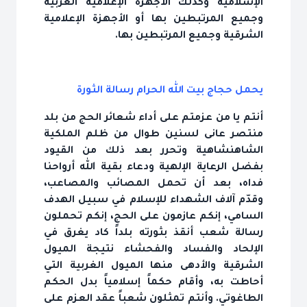
الإسلامية وكذلك الأجهزة الإعلامية الغربية
وجميع المرتبطين بها أو الأجهزة الإعلامية
الشرقية وجميع المرتبطين بها.
يحمل حجاج بيت الله الحرام رسالة الثورة
أنتم يا من عزمتم على أداء شعائر الحج من بلد
منتصر عانى لسنين طوال من ظلم الملكية
الشاهنشاهية وتحرر بعد ذلك من القيود
بفضل الرعاية الإلهية ودعاء بقية الله أرواحنا
فداه، بعد أن تحمل المصائب والمصاعب،
وقدّم آلاف الشهداء للإسلام في سبيل الهدف
السامي، إنكم عازمون على الحج، إنكم تحملون
رسالة شعب أنقذ بثورته بلداً كاد يغرق في
الإلحاد والفساد والفحشاء نتيجة الميول
الشرقية والأدهى منها الميول الغربية التي
أحاطت به، وأقام حكماً إسلامياً بدل الحكم
الطاغوتي. وأنتم تمثلون شعباً عقد العزم على