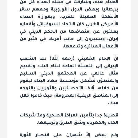
العداء هذه، وشاركت في حملة العداء كل من
بريطانيا وبعض الدول الأوروبية ومعهم سائر
الأنظمة العميلة للغرب. وبموازاة العداء
الأمريكي الغربي كان الاتحاد السوفياتي وأقماره
يعلنون عن امتعاضها من الحكم الديني في
إيران، ويسيرون إلى جانب أمريكا في كثير من
الأعمال العدائية وتدعمها.
انّ الإمام الخميني (رحمه الله) دعا الشعب
الإيراني إلى التعبئة العامة لبناء البلاد وتقديم
مثال عالمي عن المجتمع الديني السليم
والمتطوّر، فشكل مؤسسة جهاد البناء ليقوم
من خلالها آلاف الأخصائيين والثوريين بالتوجه
إلى المناطق الريفية المحرومة، حيث قاموا خلال
مدة .
قصيرة جدا بتأمين المراكز الصحية ومدّ شبكات
الماء والكهرباء وشق الطرق وترميمها.
ولم يمض إلاّ شهران على انتصار الثورة