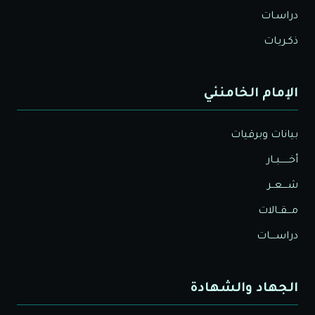
دراسـات
ذكـريـات
الإمام الخامنئي
بيانات وبرقيات
أخــــــبــار
شــــعــر
مـــقــالات
دراســــات
الجهاد والشهادة