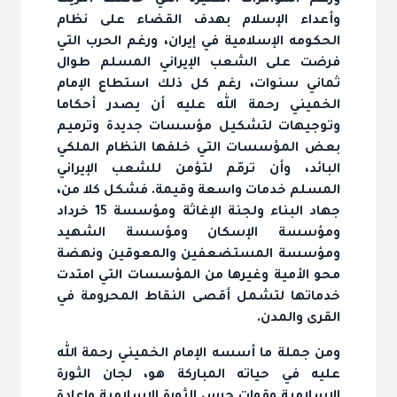
ورغم المؤامرات الكثيرة التي حاكتها أمريكا
وأعداء الإسلام بهدف القضاء على نظام
الحكومه الإسلامية في إيران، ورغم الحرب التي
فرضت على الشعب الإيراني المسلم طوال
ثماني سنوات، رغم كل ذلك استطاع الإمام
الخميني رحمة الله عليه أن يصدر أحكاما
وتوجيهات لتشكيل مؤسسات جديدة وترميم
بعض المؤسسات التي خلفها النظام الملكي
البائد، وأن ترمّم لتؤمن للشعب الإيراني
المسلم خدمات واسعة وقيمة. فشكل كلا من،
جهاد البناء ولجنة الإغاثة ومؤسسة 15 خرداد
ومؤسسة الإسكان ومؤسسة الشهيد
ومؤسسة المستضعفين والمعوقين ونهضة
محو الأمية وغيرها من المؤسسات التي امتدت
خدماتها لتشمل أقصى النقاط المحرومة في
القرى والمدن.
ومن جملة ما أسسه الإمام الخميني رحمة الله
عليه في حياته المباركة هو، لجان الثورة