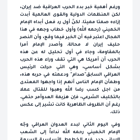
ورغم أهمية خبر بدء الحرب العراقية ضد إيران،
لكن المنظمات الدولية والقوى العالمية أبدت
إزاءه صمتا مميتا. لكنّ أول رد فعل أبداه الإمام
الخميني (رحمه الله) وأول خطاب وجهه في هذا
المجال اعتبر فيه أن الخير فيما وقع، وأن النصر
حليف إيران لا محالة. وأصدر الإمام أمرا
بالمقاومة، وجاء في أول تحليل له عن هذه
الحرب أن أمريكا هي التي تقف وراء هذه الحرب
بشكل أساسي، وهي التي حركت الرئيس
العراقي السابق"صدام" ودعمته في حربه هذه،
وطمأن الإمام الناس أنهم إذا واجهوا المعتدى
من اجل كسب رضا الله وهبوا للقتال عملا
بالتكليف الشرعي، فإن هزيمة العدوأمر حتمي.
رغم أن الظروف الظاهرية كانت تشير إلى عكس
ذلك.
وفي اليوم الثاني لبدء العدوان العراقي وجّه
الإمام الخميني رحمه الله نداءاً إلى الشعب