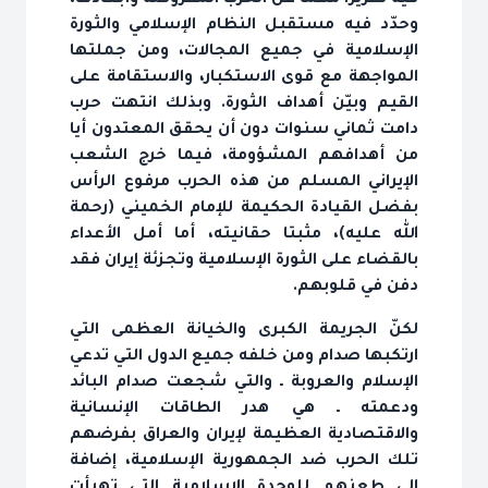
فيه تقريرا مهماً عن الحرب المفروضة وأبعادها،
وحدّد فيه مستقبل النظام الإسلامي والثورة
الإسلامية في جميع المجالات، ومن جملتها
المواجهة مع قوى الاستكبار، والاستقامة على
القيم وبيّن أهداف الثورة. وبذلك انتهت حرب
دامت ثماني سنوات دون أن يحقق المعتدون أيا
من أهدافهم المشؤومة، فيما خرج الشعب
الإيراني المسلم من هذه الحرب مرفوع الرأس
بفضل القيادة الحكيمة للإمام الخميني (رحمة
الله عليه)، مثبتا حقانيته، أما أمل الأعداء
بالقضاء على الثورة الإسلامية وتجزئة إيران فقد
دفن في قلوبهم.
لكنّ الجريمة الكبرى والخيانة العظمى التي
ارتكبها صدام ومن خلفه جميع الدول التي تدعي
الإسلام والعروبة ـ والتي شجعت صدام البائد
ودعمته ـ هي هدر الطاقات الإنسانية
والاقتصادية العظيمة لإيران والعراق بفرضهم
تلك الحرب ضد الجمهورية الإسلامية، إضافة