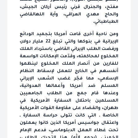
(عضو مجلس الثورة)، والدكتور الشيخ محمد
مفتح، والجنرال قرني رئيس أركان الجيش،
والحاج مهدي العراقي، وآية الله‏القاضي
الطباطبائي.
ومن ناحية أخرى قامت أمريكا بتجميد الودائع
الإيرانية في بنوكها والتي تبلغ 22 مليار دولار،
ورفضت الطلب الإيراني القاضي باسترداد الملك
المخلوع لمحاكمته، وقدّمت الإمكانات الواسعة
للفارين من أنصار الملك المخلوع لينظموا
أنفسهم في الخارج للعمل لإسقاط النظام
الإسلامي، مما فجّر غضب الشعب الإيراني
المسلم ضد أمريكا وأعمالها العدوانية،
وعندها قام جمع من الطلاب الجامعيين
المسلمين باحتلال السفارة الأمريكية في
طهران، والقضاء على مقاومة القوات الأمريكية
الخاصة ـ التي كانت تتولى حراسة السفارة ـ
واعتقال جواسيس أمريكا الذين كانوا يعملون
تحت غطاء العمل الدبلوماسي، فدعم الإمام