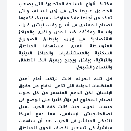
مختلف أنواع الأسلحة المتطورة التي يصعب
الحصول عليها حتى في زمن السلم، والتي
تعقد من أجلها عادة مفاوضات مديدة، قدّموها
لصدام المعتدى في أسرع وقت، ليشن غارات
واسعة ومكثفة ضد المدن والقرى والمراكز
الاقتصادية في إيران، وليطلق الصواريخ
المتوسطة المدى مستهدفا المناطق
السكنية والمستشفيات والمراكز الدينية
والتراثية، ويقتل ويجرح ويعيق آلاف الأطفال
والنساء والشيوخ.
كل تلك الجرائم كانت ترتكب أمام أعين
المنظمات الدولية التي تدّعي الدفاع عن حقوق
الإنسان. لكن الدعم المنهمر من كل صوب
لصدام المخلوع لم يؤثر كثيرا على الوضع في
جبهات الحرب، حيث كانت كفة الحرب تميل
لصالح‏الجيش الإسلامي، مما دفع أمريكا
للتدخل المباشر في الحرب، بعد أن ساهمت
مباشرةً في تسعير القصف الجوى للمناطق