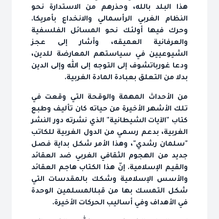
هذا البلد بالله، وحذرهم من الاستدارة نحو
النظام الغربي الرأسمالي والانخداع بأمريكا.
وحرك فيها أولئك نحو المسائل الفلسفية
والعرفانية العميقه، وأشار إلى عجز
الشيوعيين في سياستهم المعارضة للدين،
ودعا غورباتشوف إلى التوجه إلى الله وإلى الدين
بدلا من التعلق بعبادة المادة الغربية.
من الأحداث المهمة والوقحة التي وقعت في
تلك الأشهر الأخيرة من حياته كان تأليف وطبع
كتاب "الآيات الشيطانية" الذي نشرته دور النشر
الغربية، بدعم رسمي من الدول الغربية للكاتب
"سلمان رشدي"، وهذا الأمر شكل بداية فصل
جديد من الهجوم الثقافي الغربي ضد العقائد
والقيم الإسلامية. إنّ هذا الكتاب هاجم العقائد
والأسس الإسلامية وشكك بالمقدسات التي
شكل التمسك بها من قبل‏المسلمين الوحدة
في الأهداف وفي أساليب الحركات الأخيرة.