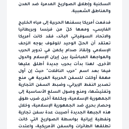
السكنية وإطلاق الصواريخ المدمرة ضد المدن
والمناطق الشعبية.
فدفعت أمريكا بسفنها الحربية إلى مياه الخليج
الفارسي، ومعها كلّ من فرنسا وبريطانيا
والاتحاد السوفياتي البائد، فقد كانت أمريكا
تعتقد أن الحلّ الوحيد للوقوف بوجه الزحف
الإسلامي وإنقاذ صدام يكمن في تدوير الحرب
والمواجهة المباشرة بين إيران الإسلام والدول
الأخرى. لهذا بدأت بحرب جديدة أطلق عليها
فيما بعد اسم "حرب الناقلات" حيث إن أول
مهمة أوكلت للسفن الحربية الغربية هي منع
تصدير النفط الإيراني، وضبط السفن التجارية
وتفتيشها، ومنع وصول السلع الأساسية إلى
الجمهورية الإسلامية، وبكلمة أخرى ضرب طوق
وحصار بحري ضد الجمهورية الإسلامية، وخلال
هذه الجبهة الجديدة أصيبت عدة سفن تجارية
ونفطية إيرانية بواسطة الصواريخ التي كانت
تطلقها الطائرات والسفن الأمريكية، واعتدت