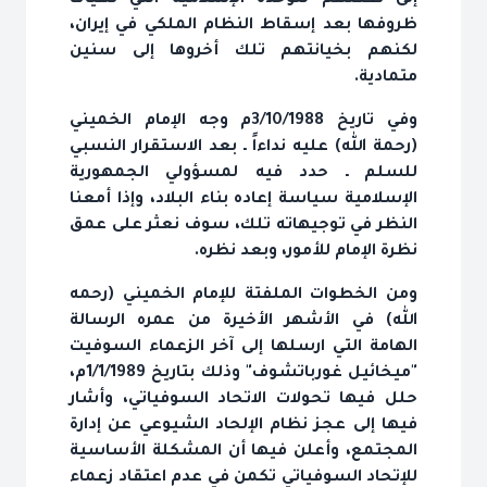
إلى طعنهم للوحدة الإسلامية التي تهيأت
ظروفها بعد إسقاط النظام الملكي في إيران،
لكنهم بخيانتهم تلك أخروها إلى سنين
متمادية.
وفي تاريخ 3/10/1988م وجه الإمام الخميني
(رحمة الله) عليه نداءاً ـ بعد الاستقرار النسبي
للسلم ـ حدد فيه لمسؤولي الجمهورية
الإسلامية سياسة إعاده بناء البلاد، وإذا أمعنا
النظر في توجيهاته تلك، سوف نعثر على عمق
نظرة الإمام للأمور، وبعد نظره.
ومن الخطوات الملفتة للإمام الخميني (رحمه
الله) في الأشهر الأخيرة من عمره الرسالة
الهامة التي ارسلها إلى آخر الزعماء السوفيت
"ميخائيل غورباتشوف" وذلك بتاريخ 1/1/1989م،
حلل فيها تحولات الاتحاد السوفياتي، وأشار
فيها إلى عجز نظام الإلحاد الشيوعي عن إدارة
المجتمع، وأعلن فيها أن المشكلة الأساسية
للإتحاد السوفياتي تكمن في عدم اعتقاد زعماء