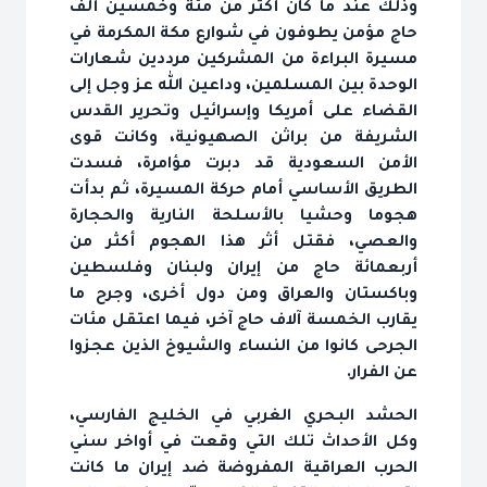
وذلك عند ما كان أكثر من مئة وخمسين ألف
حاج مؤمن يطوفون في شوارع مكة المكرمة في
مسيرة البراءة من المشركين مرددين شعارات
الوحدة بين المسلمين، وداعين الله عز وجل إلى
القضاء على أمريكا وإسرائيل وتحرير القدس
الشريفة من براثن الصهيونية، وكانت قوى
الأمن السعودية قد دبرت مؤامرة، فسدت
الطريق الأساسي أمام حركة المسيرة، ثم بدأت
هجوما وحشيا بالأسلحة النارية والحجارة
والعصي، فقتل أثر هذا الهجوم أكثر من
أربعمائة حاج من إيران ولبنان وفلسطين
وباكستان والعراق ومن دول أخرى، وجرح ما
يقارب الخمسة آلاف حاج آخر، فيما اعتقل مئات
الجرحى كانوا من النساء والشيوخ الذين عجزوا
عن الفرار.
الحشد البحري الغربي في الخليج الفارسي،
وكل الأحداث تلك التي وقعت في أواخر سني
الحرب العراقية المفروضة ضد إيران ما كانت