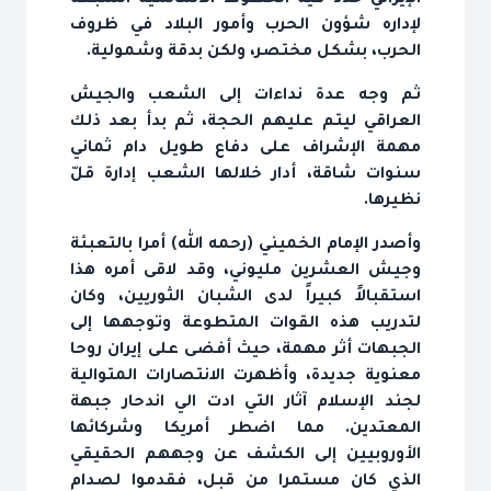
الإيراني حدد فيه الخطوط الأساسية السبعة
لإداره شؤون الحرب وأمور البلاد في ظروف
الحرب، بشكل مختصر، ولكن بدقة وشمولية.
ثم وجه عدة نداءات إلى الشعب والجيش
العراقي ليتم عليهم الحجة، ثم بدأ بعد ذلك
مهمة الإشراف على دفاع طويل دام ثماني
سنوات شاقة، أدار خلالها الشعب إدارة قلّ
نظيرها.
وأصدر الإمام الخميني (رحمه الله) أمرا بالتعبئة
وجيش العشرين مليوني، وقد لاقى أمره هذا
استقبالاً كبيراً لدى الشبان الثوريين، وكان
لتدريب هذه القوات المتطوعة وتوجهها إلى
الجبهات أثر مهمة، حيث أفضى على إيران روحا
معنوية جديدة، وأظهرت الانتصارات المتوالية
لجند الإسلام آثار التي ادت الي اندحار جبهة
المعتدين. مما اضطر أمريكا وشركائها
الأوروبيين إلى الكشف عن وجههم الحقيقي
الذي كان مستمرا من قبل، فقدموا لصدام