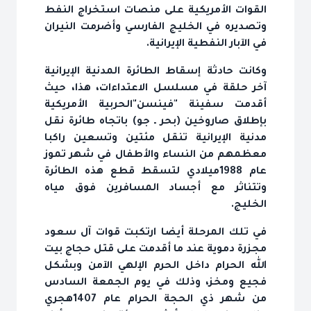
القوات الأمريكية على منصات استخراج النفط
وتصديره في الخليج الفارسي وأضرمت النيران
في الآبار النفطية الإيرانية.
وكانت حادثة إسقاط الطائرة المدنية الإيرانية
آخر حلقة في مسلسل الاعتداءات، هذا، حيث
أقدمت سفينة "فينسن"الحربية الأمريكية
بإطلاق صاروخين (بحر ـ جو) باتجاه طائرة نقل
مدنية الإيرانية تنقل مئتين وتسعين راكبا
معظمهم من النساء والأطفال في شهر تموز
عام 1988ميلادي لتسقط قطع هذه الطائرة
وتتناثر مع أجساد المسافرين فوق مياه
الخليج.
في تلك المرحلة أيضا ارتكبت قوات آل سعود
مجزرة دموية عند ما أقدمت على قتل حجاج بيت
الله الحرام داخل الحرم الإلهي الآمن وبشكل
فجيع ومخز، وذلك في يوم الجمعة السادس
من شهر ذي الحجة الحرام عام 1407هجري