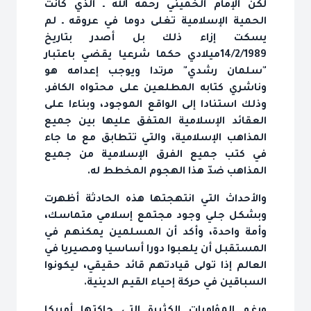
لكن الإمام الخميني رحمه الله ـ الذي كانت
الحمية الإسلامية تغلى دوما في عروقه ـ لم
يسكت إزاء ذلك بل أصدر بتاريخ
14/2/1989ميلادي حكما شرعيا يقضي باعتبار
"سلمان رشدي" مرتدا ويوجب إعدامه هو
وناشري كتابه المطلعين على محتواه الكافر.
وذلك استنادا إلى الواقع الموجود، وبناءا على
العقائد الإسلامية المتفق عليها بين جميع
المذاهب الإسلامية، والتي تتطابق مع ما جاء
في كتب جميع الفرق الإسلامية من جميع
المذاهب ضدّ هذا الهجوم المخطط له.
والأحداث التي انتهجتها هذه الحادثة أظهرت
وبشكل جلي وجود مجتمع إسلامي متماسك،
وأمة واحدة، وأكد أن المسلمين يمكنهم في
المستقبل أن يلعبوا دورا أساسيا ومصيريا في
العالم إذا تولى قيادتهم قائد حقيقي، ليكونوا
السباقين في حركة إحياء القيم الدينية.