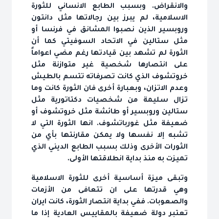
والانقراض. وبسبب الطابع الانساني للثورة
الاسلامية، لم يبرز بين رجالاتها مثل دانتون
وروبسير الذين نصبوا المشانق في فرنسا أو
مثل ستالين في الاتحاد السوفيتي كما أن
الثورة لم تشهد بين قيادتها رغم مضي اعواماً
على انتصارها شخصية غير متوازنة مثل
خروتشوف الذي كانت تصرفاته تتسم بالطيش
وعدم الاتزان، وبعبارة أخرى فان الثورة كانت وما
تزال سليمة من شخصيات دكتاتورية مثل
ستالين وروبسير أو طائشة مثل خروتشوف أو
ضعيفة مثل غورباتشوف. انها الثورة التي لا
تشبه إلا نفسها ولا يمكن مقارنتها بأي من
الثورات الأخرى وذلك بسبب الطابع الديني الذي
تميزت به منذ بداية انطلاقتها الأولى.
وتبقى ميزة أساسية أخرى للثورة الاسلامية
وهي قدرتها على ان تتعافى من الأزمات
والصعوبات. ففي بداية انتصار الثورة، كانت ايران
تعتبر دولة ضعيفة بالمقاييس العادية إذا ما