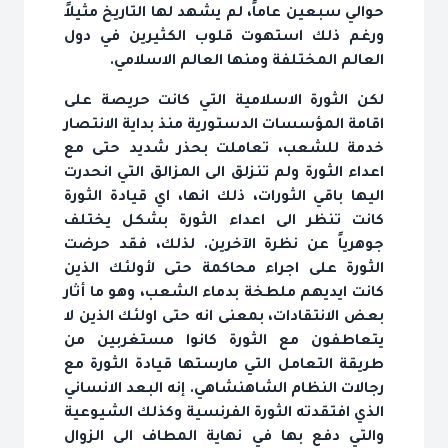
حوالي سبعين عاماً، لم يشهد لها التاريخ مثيلاً
ورغم ذلك استهوت قلوب الكثيرين في دول
العالم المختلفة ومنها العالم الاسلامي.
لكن الثورة الاسلامية التي كانت حريصة على
اقامة المؤسسات الدستورية منذ بداية الانتصار
خدمة للشعب، تعاملت بحذر شديد حتى مع
اعداء الثورة ولم تنزلق الى المزالق التي انحدرت
اليها باقي الثورات، ذلك انها، اي قيادة الثورة
كانت تنظر الى اعداء الثورة بشكل يختلف
جوهرياً عن نظرة الآخرين. لذلك، فقد حرضت
الثورة على اجراء محاكمة حتى لأولئك الذين
كانت ايديهم ملطخة بدماء الشعب، وهو ما أثار
بعض الانتقادات، بمعنى انه حتى اولئك الذين لا
يتعاطفون مع الثورة كانوا مستغربين من
طريقة التعامل التي مارستها قيادة الثورة مع
رجالات النظام الشاهنشاهي. إنه البعد الانساني
الذي افتقدته الثورة الفرنسية وكذلك الشيوعية
والتي دفع بها في نهاية المطاف الى الزوال