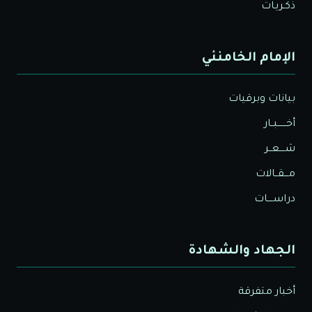
ذكـريـات
الإمام الخامنئي
بيانات وبرقيات
أخــــــبــار
شــــعــر
مـــقــالات
دراســــات
الجهاد والشهادة
أخبار متفرقة