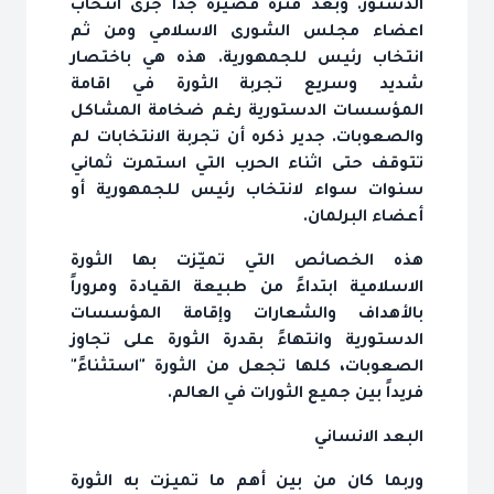
الدستور. وبعد فترة قصيرة جداً جرى انتخاب
اعضاء مجلس الشورى الاسلامي ومن ثم
انتخاب رئيس للجمهورية. هذه هي باختصار
شديد وسريع تجربة الثورة في اقامة
المؤسسات الدستورية رغم ضخامة المشاكل
والصعوبات. جدير ذكره أن تجربة الانتخابات لم
تتوقف حتى اثناء الحرب التي استمرت ثماني
سنوات سواء لانتخاب رئيس للجمهورية أو
أعضاء البرلمان.
هذه الخصائص التي تميّزت بها الثورة
الاسلامية ابتداءً من طبيعة القيادة ومروراً
بالأهداف والشعارات وإقامة المؤسسات
الدستورية وانتهاءً بقدرة الثورة على تجاوز
الصعوبات، كلها تجعل من الثورة "استثناءً"
فريداً بين جميع الثورات في العالم.
البعد الانساني‏
وربما كان من بين أهم ما تميزت به الثورة