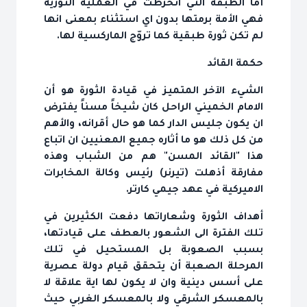
أما الطبقة التي انخرطت في العملية الثورية
فهي الأمة برمتها بدون اي استثناء بمعنى انها
لم تكن ثورة طبقية كما تروّج الماركسية لها.
حكمة القائد
الشي‏ء الآخر المتميز في قيادة الثورة هو أن
الامام الخميني الراحل كان شيخاً مسناً يفترض
ان يكون جليس الدار كما هو حال أقرانه، والأهم
من كل ذلك هو ما أثاره جميع المعنيين ان اتباع
هذا "القائد المسن" هم من الشباب وهذه
مفارقة أذهلت (تيرنر) رئيس وكالة المخابرات
الاميركية في عهد جيمي كارتر.
أهداف الثورة وشعاراتها دفعت الكثيرين في
تلك الفترة الى الشعور بالعطف على قيادتها،
بسبب الصعوبة بل المستحيل في تلك
المرحلة الصعبة أن يتحقق قيام دولة عصرية
على أسس دينية وان لا يكون لها اية علاقة لا
بالمعسكر الشرقي ولا بالمعسكر الغربي حيث