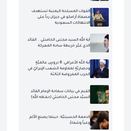
القوات المسلحة اليمنية تستهدف
مصفاة أرامكو في جيزان رداً على
الانتهاكات السعودية
آية الله السيد مجتبى الخامنئي .. القائد
الذي غيّر خريطة ساحة المعركة
آية اللّه الأعرافي: 8 دروسٍ عالميّةٍ
وحضاريّةٍ لمقاومة الشعب الإيرانيّ في
الحرب المفروضة الثالثة
القيم في بيانات سماحة الإمام القائد
السيّد مجتبى الخامنئي (حفظه الله)
الدمعة الحسينيّة: حينما يصنع الألم
وعياً وشفاءً