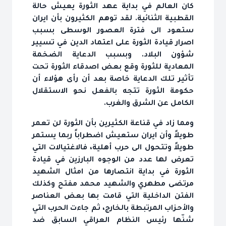
كان العالم في بداية عهد الثورة يعيش حالة
القطبية الثنائية. لقد توهم الكثيرون بأن ايران
ستعود الى فترة العصور الوسطى بسبب
اصرار قيادة الثورة على اعتماد الدين في تسيير
شؤون البلاد. وبسبب الدعاية الضخمة
المعادية للثورة وقع بعض اصدقاء الثورة تحت
تأثير تلك الدعاية خاصة بعد أن رأى هؤلاء أن
حكومة الثورة تتجه بالفعل نحو الاستقلال
الكامل عن الشرق والغرب.
ومما زاد في قناعة الكثيرين بأن الثورة لن تعمر
طويلاً وأن ايران ستعيش اضطراباً ربما يستمر
طويلاً وتتحول الى حرب أهلية، فالاغتيالات التي
تعرض لها عدد من الوجوه البارزين في قيادة
الثورة في بداية انتصارها من امثال الشهيد
مرتضى مطهري والشهيد محمد مفتح وكذلك
الفتن الداخلية التي قامت بها بعض العناصر
والأحزاب المرتبطة بالخارج، ثم جاءت الحرب التي
شنّها رئيس النظام العراقي السابق ضد