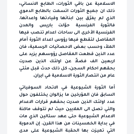
الاسلامية عن باقي الثورات، الطابع الانساني،
ذلك ان جميع الثورات اتسمت بالطابع الدموي
الذي لم يفرّق بين ابنائها وقيادتها واعدائها.
فالثورة الفرنسية حوّلت باريس والمدن
الفرنسية الأخرى الى ساحات اعدام تنصب فيها
المقاصل لتقطع فيها رؤوس اعداء الثورة أمام
الملأ، وحسب بعض الاحصائيات الرسمية، فان
عدد الذين قطعت المقاصل رؤوسهم يزيد على
اربعين الف فضلاً عن اولئك الذين صدرت
بحقهم احكام السجن، كل ذلك حدث قبل مئتي
عام من انتصار الثورة الاسلامية في ايران.
أما الثورة الشيوعية في الاتحاد السوفياتي
السابق فان المؤرخين ما يزالوان يختلفون حول
عدد اولئك الذين صدرت بحقهم قرارات الاعدام
والتي تصل الى الملايين حيث لم تتوقف ماكنة
الاعدام الشيوعية حتى عهد ستالين الذي مات
في بداية الخمسينات من هذا القرن. إن الدموية
التي تميزت بها الحقبة الشيوعية على مدى