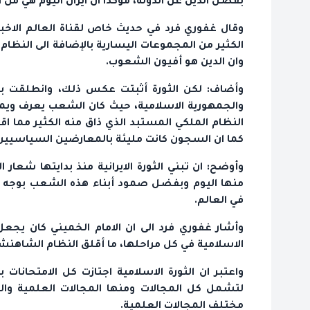
بفصل الدين عن الدولة، مؤكدا ان ايران اليوم هي من اك
وقال غفوري فرد في حديث خاص لقناة العالم الاخبار
الكثير من المجموعات اليسارية بالإضافة الى النظا
وان الدين هو أفيون الشعوب.
وأضاف: لكن الثورة أثبتت عكس ذلك، وانطلقت بزعا
والجمهورية الاسلامية، حيث كان الشعب يعرف ويمي
النظام الملكي المستبد الذي ذاق منه الكثير مما اقت
كما ان السجون كانت مليئة بالمعارضين السياسيين
وأوضح: ان تبني الثورة الايرانية منذ بدايتها شعار 
منها اليوم وبفضل صمود أبناء هذه الشعب بوجه قو
في العالم.
وأشار غفوري فرد الى ان الامام الخميني كان يجع
الاسلامية في كل مراحلها، ما أقلق النظام الشاهنش
واعتبر ان الثورة الاسلامية اجتازت كل الامتحانات
لتشمل كل المجالات ومنها المجالات العلمية والتق
مختلف المجالات العلمية.