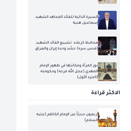
السيرة الذاتية للقائد المجاهد الشهيد
إسماعيل هنية
محافظ كربلاء: تشييع القائد الشهيد
(قدس سره) جسّد وحدة إيران والعراق
دور المرأة ومكانتها في ظهور الإمام
المهدي (عجل الله فرجه) وحكومته
(الجزء الأول)
الاكثر قراءة
أربعون حديثاً عن الإمام الكاظم (عليه
السلام)