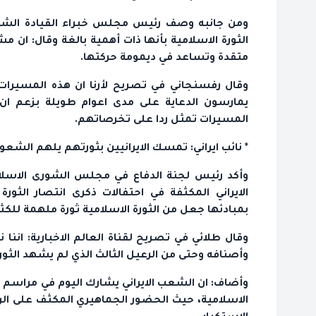
ومن جانبه وصف رئيس مجلس خبراء القيادة الشيخ
الثورة الاسلامية بأنها ذات أهمية بالغة وقال: ان
متقدة وتساعد في ديمومة حركتها.
وقال رفسنجاني في تصريح لأرنا ان هذه المسيرات مف
يمارسون الدعاية على مدى اعوام طويلة بزعم ان
المسيرات تمثل ردا على تخرصاتهم.
* نائب ايراني: تمسك الايرانيين بثورتهم يلهم الشعوب
وأكد رئيس لجنة الدفاع في مجلس الشورى الاسلام
الايراني المكثفة في احتفالات ذكرى انتصار الثور
بمبادئها جعل من الثورة الاسلامية ثورة ملهمة للك
وقال طلائي في تصريح لقناة العالم الاخبارية: اننا 
وأصنافه وحتى من الرعيل الثالث الذي لم يشهد الثو
وأضاف: ان الشعب الايراني يشارك اليوم في مراسم ذك
الاسلامية، حيث الحضور الجماهيري المكثف على الرغم