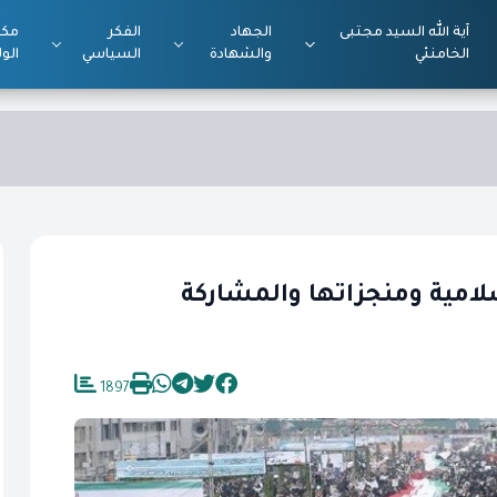
آية الله السيد مجتبى
الجهاد
الفكر
مكت
الخامنئي
والشهادة
السياسي
الول
لامية ومنجزاتها والمشاركة
1897