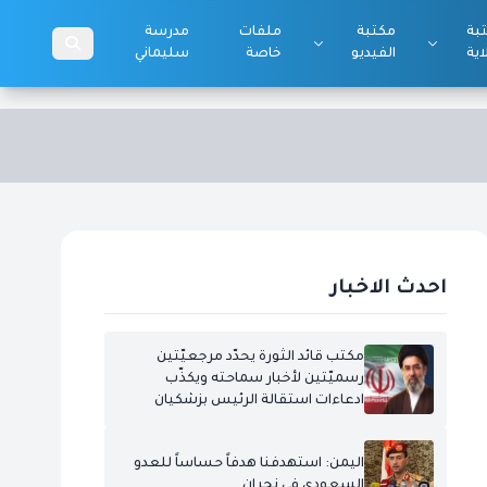
بة
مكتبة
ملفات
مدرسة
اية
الفيديو
خاصة
سليماني
احدث الاخبار
مكتب قائد الثورة يحدّد مرجعيّتين
رسميّتين لأخبار سماحته ويكذّب
ادعاءات استقالة الرئيس بزشكيان
اليمن: استهدفنا هدفاً حساساً للعدو
السعودي في نجران