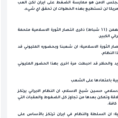
ي مجلس الامن هو ممارسة الضغط على ايران لكن العب
إن امريكا لن تستطيع بهذه الخطوات ان تحقق اي شيء.
وقال وزير الدفاع العميد محمد نجار ان مسيرة ۲۲ بهمن (۱۱ شباط) ذكرى انتصار الثورة الاسلامية ملحمة
ي الكبير.
ر الثورة الاسلامية: ان شعبنا وبحضوره المليوني قد
 النظام.
د والحظر قد احبطت مرة اخرى بهذا الحضور المليوني
ربية باعتمادها على الشعب
لامي حسين شيخ الاسلام، ان النظام الايراني يرتكز
ملاقة وتمكن بعدها من تجاوز كل الضغوط والعقبات التي
كافة.
ية: ان السلطة والنظام في ايران ترتكز بالأساس على