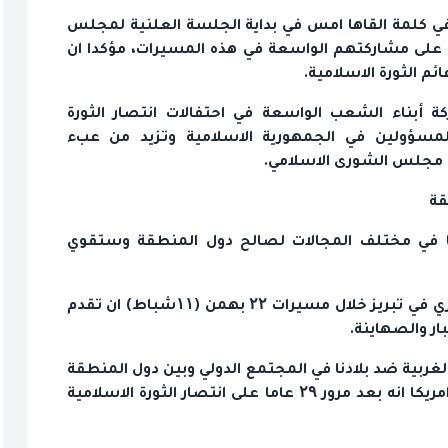
 في كلمة القاها امس في بداية الجلسة العلنية لمجلس
 على مشاركتهم الواسعة في هذه المسيرات، مؤكدا ان
م الثورة الاسلامية.
أبناء الشعب الواسعة في احتفالات انتصار الثورة
المسؤولين في الجمهورية الاسلامية وتزيد من عبء
 مجلس الشورى الاسلامي.
قة
مها في مختلف المجالات لصالح دول المنطقة وستقوي
وأضاف غلام حسين محسني اجئي في حشد جماهيري في تبريز خلال مسيرات ۲۲ بهمن (۱۱شباط) ان تقدم
ر والصهاينة.
 الغربية ضد بلادنا في المجتمع الدولي وبين دول المنطقة
عديمة الجدوى بحيث نرى اليوم وخلافا لما تتصوره امريكا انه بعد مرور ۲۹ عاما على انتصار الثورة الاسلامية