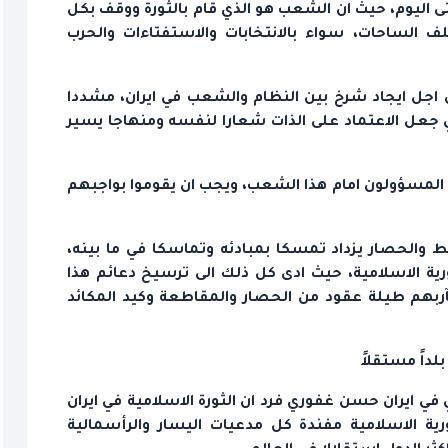
تى اليوم، حيث ان الشعب هو الذي قام بالثورة ووقف بكل
 الساحات، سواء بالانتخابات والاستفتاءات والحرب
اجل ايجاد شرخ بين النظام والشعب في ايران، مشددا
ي جعل الاعتماد على الذات شعارا لنفسه ومنهاجا يسير
 المسؤولون امام هذا الشعب، ويجب ان يقوموا بواجبهم
والحصار يزداد تمسكا بمبادئه وتماسكا في ما بينه،
ورية الاسلامية، حيث ادى كل ذلك الى ترسيخ دعائم هذا
آربهم طيلة عقود من الحصار والمقاطعة وكيد المكائد
لداً مستقلاً
ي ايران حسن غفوري فرد ان الثورة الاسلامية في ايران
ة الاسلامية مفندة كل مدعيات اليسار والرأسمالية