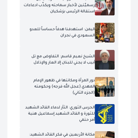
رسميّتين لأخبار سماحته ويكذّب ادعاءات
استقالة الرئيس بزشكيان
اليمن: استهدفنا هدفاً حساساً للعدو
السعودي في نجران
الشيخ نعيم قاسم: التفاوض مع تل
أبيب لا يجني للبنان إلا العار والإذلال
دور المرأة ومكانتها في ظهور الإمام
المهدي (عجل الله فرجه) وحكومته
(الجزء الثاني)
الحرس الثوري: الثأر لدماء القائد الشهيد
للثورة و القائد الشهيد إسماعيل هنية
أمر حتمي
مكانة الأربعين في فكر القائد الشهيد: