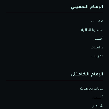
الإمـام الخميني
مـقـالات
السيرة الذاتية
أخــــــبار
دراسـات
ذكـريـات
الإمام الخامنئي
بيانات وبرقيات
أخــــــبــار
شــــعــر