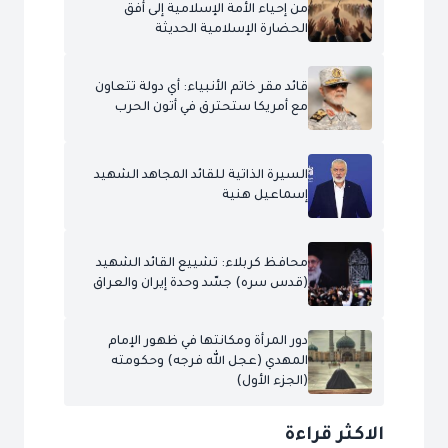
من إحياء الأمة الإسلامية إلى أفق
الحضارة الإسلامية الحديثة
قائد مقر خاتم الأنبياء: أي دولة تتعاون
مع أمريكا ستحترق في أتون الحرب
السيرة الذاتية للقائد المجاهد الشهيد
إسماعيل هنية
محافظ كربلاء: تشييع القائد الشهيد
(قدس سره) جسّد وحدة إيران والعراق
دور المرأة ومكانتها في ظهور الإمام
المهدي (عجل الله فرجه) وحكومته
(الجزء الأول)
الاكثر قراءة