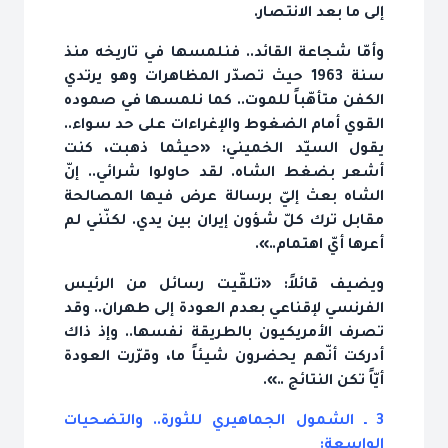
إلى ما بعد الانتصار.
وأمّا شجاعة القائد.. فنلمسها في تاريخه منذ
سنة 1963 حيث تصدّر المظاهرات وهو يرتدي
الكفن متأهّباً للموت.. كما نلمسها في صموده
القوي أمام الضغوط والإغراءات على حد سواء..
يقول السيّد الخميني: «حيثما ذهبت، كنت
أشعر بضغط الشاه. لقد حاولوا شرائي.. إنّ
الشاه بعث إليّ برسالة عرض فيها المصالحة
مقابل ترك كلّ شؤون إيران بين يدي. لكنّني لم
أعرها أيّ اهتمام..».
ويضيف قائلاً: «تلقّيت رسائل من الرئيس
الفرنسي لإقناعي بعدم العودة إلى طهران.. وقد
تصرف الأمريكيون بالطريقة نفسها.. وإذ ذاك
أدركت أنّهم يحضرون شيئاً ما، وقرّرت العودة
أيّاً تكن النتائج ..».
3 ـ الشمول الجماهيري للثورة.. والتضحيات
الواسعة: