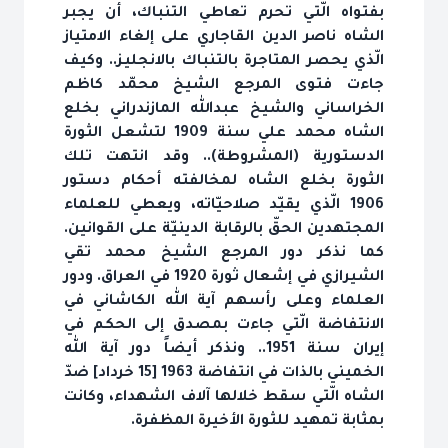
بفتواه الّتي تحرم تعاطي التنباك، أن يجبر
الشاه ناصر الدين القاجاري على إلغاء الامتياز
الّذي يحصر المتاجرة بالتنباك بالانجليز.. وكيف
جاءت فتوى المرجع الشيخ محمّد كاظم
الخراساني والشيخ عبدالله المازندراني بخلع
الشاه محمد علي سنة 1909 لتشعل الثورة
الدستورية (المشروطة).. وقد انتهت تلك
الثورة بخلع الشاه لمخالفته أحكام دستور
1906 الّذي يقيّد صلاحيّاته، ويعطي للعلماء
المجتهدين الحقّ بالرقابة الدينيّة على القوانين.
كما نذكر دور المرجع الشيخ محمد تقي
الشيرازي في إشعال ثورة 1920 في العراق. ودور
العلماء وعلى رأسهم آية الله الكاشاني في
الانتفاضة الّتي جاءت بمصدق إلى الحكم في
إيران سنة 1951.. ونذكر أيضاً دور آية الله
الخميني بالذات في انتفاضة 1963 [15 خرداد] ضدّ
الشاه الّتي سقط خلالها آلاف الشهداء، وكانت
بمثابة تمهيد للثورة الأخيرة المظفرة.