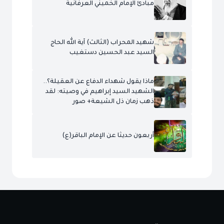
مبادئ الإمام الخميني العرفانية
شهيد المحراب (الثالث) آية الله الحاج
السيد عبد الحسين دستغيب
ماذا يقول شهداء الدفاع عن العقيلة؟..
الشهيد السيد إبراهيم في وصيته: لقد
ذهب زمان ذل الشيعة+ صور
أربعون حديثا عن الإمام الباقر(ع)