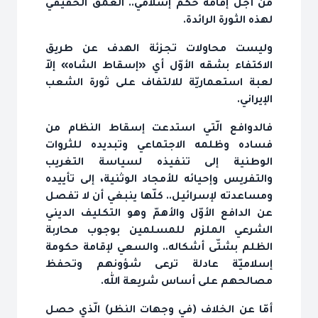
من أجل إقامة حكم إسلامي.. العمق الحقيقي
لهذه الثورة الرائدة.
وليست محاولات تجزئة الهدف عن طريق
الاكتفاء بشقه الأوّل أي «إسقاط الشاه» إلاّ
لعبة استعماريّة للالتفاف على ثورة الشعب
الإيراني.
فالدوافع الّتي استدعت إسقاط النظام من
فساده وظلمه الاجتماعي وتبديده للثروات
الوطنية إلى تنفيذه لسياسة التغريب
والتفريس وإحيائه للأمجاد الوثنية، إلى تأييده
ومساعدته لإسرائيل.. كلّها ينبغي أن لا تفصل
عن الدافع الأوّل والأهمّ وهو التكليف الديني
الشرعي الملزم للمسلمين بوجوب محاربة
الظلم بشتّى أشكاله.. والسعي لإقامة حكومة
إسلاميّة عادلة ترعى شؤونهم وتحفظ
مصالحهم على أساس شريعة الله.
أمّا عن الخلاف (في وجهات النظر) الّذي حصل