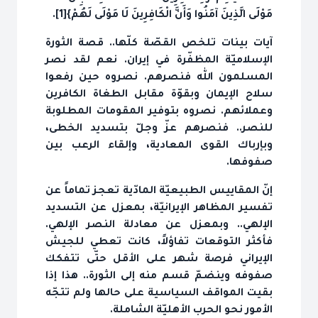
مَوْلَى الَّذِينَ آمَنُوا وَأَنَّ الْكَافِرِينَ لَا مَوْلَى لَهُمْ}[1].
آيات بينات تلخص القصّة كلّها.. قصة الثورة
الإسلاميّة المظفّرة في إيران. نعم لقد نصر
المسلمون الله فنصرهم. نصروه حين رفعوا
سلاح الإيمان وبقوّة مقابل الطغاة الكافرين
وعملائهم. نصروه بتوفير المقومات المطلوبة
للنصر.. فنصرهم عزّ وجلّ بتسديد الخطى،
وبإرباك القوى المعادية، وإلقاء الرعب بين
صفوفها.
إنّ المقاييس الطبيعيّة المادّية تعجز تماماً عن
تفسير المظاهر الإيرانيّة، بمعزل عن التسديد
الإلهي.. وبمعزل عن معادلة النصر الإلهي.
فأكثر التوقعات تفاؤلاً، كانت تعطي للجيش
الإيراني فرصة شهر على الأقل حتّى تتفكك
صفوفه وينضمّ قسم منه إلى الثورة.. هذا إذا
بقيت المواقف السياسية على حالها ولم تتجّه
الأمور نحو الحرب الأهليّة الشاملة.