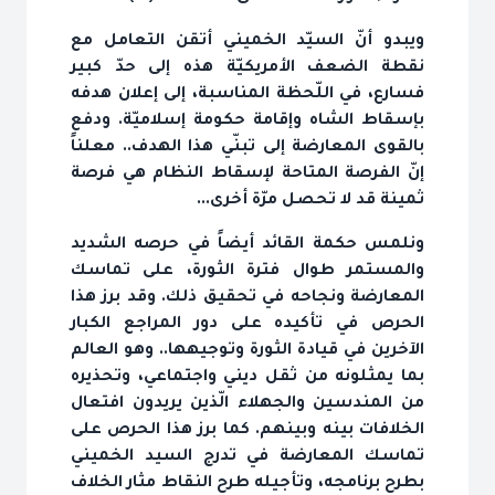
ويبدو أنّ السيّد الخميني أتقن التعامل مع
نقطة الضعف الأمريكيّة هذه إلى حدّ كبير
فسارع، في اللّحظة المناسبة، إلى إعلان هدفه
بإسقاط الشاه وإقامة حكومة إسلاميّة. ودفع
بالقوى المعارضة إلى تبنّي هذا الهدف.. معلناً
إنّ الفرصة المتاحة لإسقاط النظام هي فرصة
ثمينة قد لا تحصل مرّة أخرى...
ونلمس حكمة القائد أيضاً في حرصه الشديد
والمستمر طوال فترة الثورة، على تماسك
المعارضة ونجاحه في تحقيق ذلك. وقد برز هذا
الحرص في تأكيده على دور المراجع الكبار
الآخرين في قيادة الثورة وتوجيهها.. وهو العالم
بما يمثلونه من ثقل ديني واجتماعي، وتحذيره
من المندسين والجهلاء الّذين يريدون افتعال
الخلافات بينه وبينهم. كما برز هذا الحرص على
تماسك المعارضة في تدرج السيد الخميني
بطرح برنامجه، وتأجيله طرح النقاط مثار الخلاف