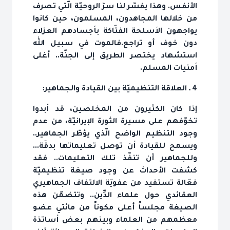
الأنفس. وهذا يفسّر لنا سرّ الروحيّة الّتي تصرف
من خلالها المجاهدون، المسلمون، حين كانوا
يواجهون الأسلحة الفتّاكة بأجسادهم العزلاء
دون خوف أو تراجع.فالموت في سبيل الله
استشهاد يختصر الطريق إلى الجنّة.. أغلى
أمنيات المسلم.
4 ـ العلاقة التنظيميّة بين القيادة والجماهير:
إذا كان الكثيرون من المخلصين، قد أبدوا
تخوّفهم على مسيرة الثورة الإيرانيّة، من عدم
وجود التنظيم الواضح الّذي يؤطّر الجماهير..
ويسمح للقيادة أن توصل تعليماتها بدقّة...
وللجماهير أن تنفّذ تلك التعليمات.. فقد
كشفت الأحداث عن وجود صيغة تنظيميّة
فعّالة تستفيد من عفويّة الالتفاف الجماهيري
العقائدي حول علماء الدِّين.. وتتضمّن هذه
الصيغة مجلساً أعلى مكوناً من مائتي عضو
معظمهم من العلماء وبينهم بعض أساتذة