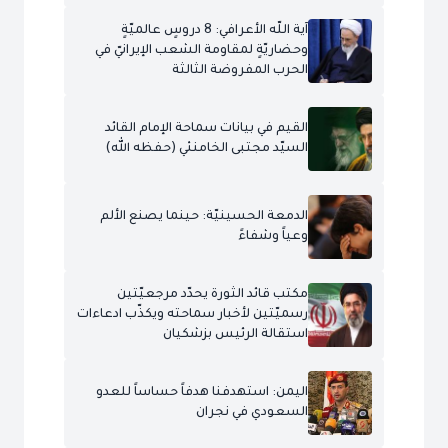
آية اللّه الأعرافي: 8 دروسٍ عالميّةٍ
وحضاريّةٍ لمقاومة الشعب الإيرانيّ في
الحرب المفروضة الثالثة
القيم في بيانات سماحة الإمام القائد
السيّد مجتبى الخامنئي (حفظه الله)
الدمعة الحسينيّة: حينما يصنع الألم
وعياً وشفاءً
مكتب قائد الثورة يحدّد مرجعيّتين
رسميّتين لأخبار سماحته ويكذّب ادعاءات
استقالة الرئيس بزشكيان
اليمن: استهدفنا هدفاً حساساً للعدو
السعودي في نجران