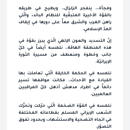
وفجأة... ينفجر الزلزال.. ويطيح في طريقه
بالقوّة الأخيرة المتبقّية للنظام البائد، والّتي
راهن الغرب والشرق معاً على دورها في إيقاف
المدّ الإسلامي.
إنّ التسديد والعون الإلهي الّذي يبرز بقوّة في
هذه المنطقة الهامّة.. نلمسه أيضاً في كلّ
جانب وخطوة ومنعطف من مسيرة الثورة
الإيرانيّة.
نلمسه في الحكمة الخارقة الّتي تعاملت بها
القيادة مع الأحداث.. فكانت مواقفها تسير
دائماً في اطراد مدهش أذهل كلّ المراقبين
العالميين.
نلمسه في القوّة الضخمة الّتي حرّكت وتحرِّك
الشعب الإيراني المسلم بقطاعاته المختلفة
في اتجاه التضحية والاستشهاد، وبحدود تفوق
التصوّر.