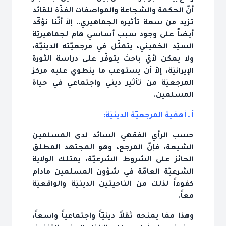
أنّ الحكمة والشجاعة والمواصفات الفذّة للقائد
تزيد من سعة تأثيره الجماهيري.. إلاّ أنّنا نؤكّد
أيضاً على وجود سبب أساسي هام لجماهيريّة
السيّد الخميني، يتمثّل في مرجعيّته الدينيّة،
ولا يمكن لأيّ باحث يتوفّر على دراسة الثورة
الإيرانيّة، إلاّ أن يستوعب ما ينطوي عليه مركز
المرجعيّة من تأثير ديني واجتماعي في حياة
المسلمين.
أ ـ أهمّية المرجعيّة الدينيّة:
حسب الرأي الفقهي السائد لدى المسلمين
الشيعة، فإنّ المرجع، وهو المجتهد المطلق
الحائز على الشروط الشرعيّة، يمتلك الولاية
الشرعيّة العامّة في شؤون المسلمين مادام
كفوءاً لذلك من الناحيتين الدينيّة والواقعيّة
معاً.
وهذا ممّا يمنحه ثقلاً دينيّاً واجتماعياً واسعاً،