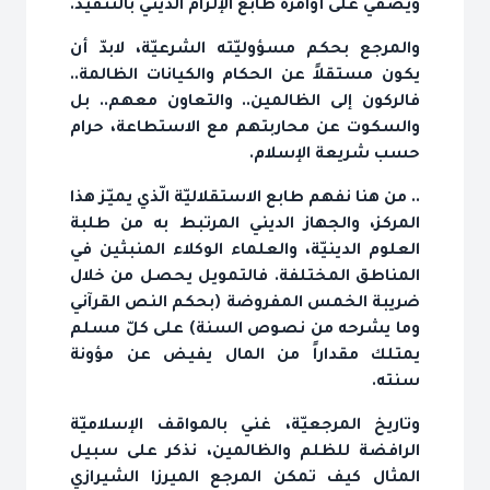
ويضفي على أوامره طابع الإلزام الديني بالتنفيذ.
والمرجع بحكم مسؤوليّته الشرعيّة، لابدّ أن
يكون مستقلاً عن الحكام والكيانات الظالمة..
فالركون إلى الظالمين.. والتعاون معهم.. بل
والسكوت عن محاربتهم مع الاستطاعة، حرام
حسب شريعة الإسلام.
.. من هنا نفهم طابع الاستقلاليّة الّذي يميّز هذا
المركز، والجهاز الديني المرتبط به من طلبة
العلوم الدينيّة، والعلماء الوكلاء المنبثين في
المناطق المختلفة. فالتمويل يحصل من خلال
ضريبة الخمس المفروضة (بحكم النص القرآني
وما يشرحه من نصوص السنة) على كلّ مسلم
يمتلك مقداراً من المال يفيض عن مؤونة
سنته.
وتاريخ المرجعيّة، غني بالمواقف الإسلاميّة
الرافضة للظلم والظالمين، نذكر على سبيل
المثال كيف تمكن المرجع الميرزا الشيرازي