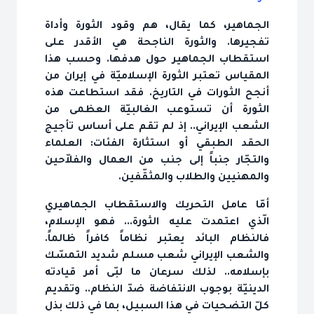
الجماهير، كما يقال، هم وقود الثورة وأداة
تفجيرها. والثورة الناجحة هي الأقدر على
استقطاب الجماهير حول هدفها. وحسب هذا
المقياس تعتبر الثورة الإسلاميّة في إيران من
أنجح الثورات في التاريخ. فقد استطاعت هذه
الثورة أن تستوعب الغالبيّة العظمى من
الشعب الإيراني.. إذ لم تقم على أساس تأجيج
الحقد الطبقي أو استثارة الفئات: العلماء
والتجّار جنباً إلى جنب من العمال والفلاّحين
والمهنيين والطلاب والمثقّفين.
أمّا عامل التحريك والاستقطاب الجماهيري
الّذي اعتمدت عليه الثورة... فهو الإسلام،
فالنظام البائد يعتبر نظاماً كافراً ظالماً.
والشعب الإيراني شعب مسلم شديد التمسّك
بإسلامه.. لذلك سرعان ما لبّى أمر قيادته
الدينيّة بوجوب الانتفاضة ضدّ النظام.. وتقديم
كلّ التضحيات في هذا السبيل، بما في ذلك بذل