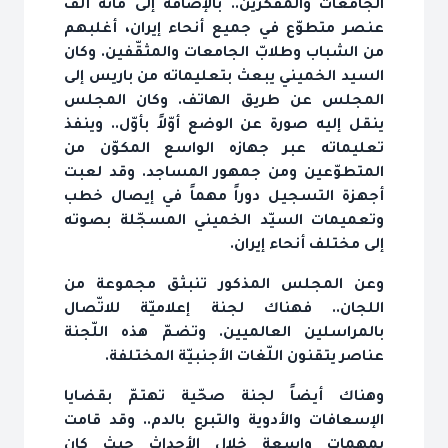
الجامعات والمفكرين.. بالإضافة إلى مائة ألف
عنصر متطوّع في جميع أنحاء إيران، أغلبهم
من الشباب وطلابّ الجامعات والمثقّفين. وكان
السيد الخميني يبعث بتعليماته من باريس إلى
المجلس عن طريق الهاتف. وكان المجلس
ينقل إليه صورة عن الوضع أوّلاً بأوّل.. وينفذ
تعليماته عبر جهازه الواسع المكوّن من
المتطوّعين ومن جمهور المساجد. وقد لعبت
أجهزة التسجيل دوراً مهماً في إيصال خطب
وتعميمات السيّد الخميني المسجّلة بصوته
إلى مختلف أنحاء إيران.
وعن المجلس المذكور تنبثق مجموعة من
اللجان.. فهناك لجنة إعلاميّة للاتّصال
بالمراسلين العالميين. وتضمّ هذه اللّجنة
عناصر يتقنون اللّغات الأجنبيّة المختلفة.
وهناك أيضاً لجنة صحّية تهتمّ بقضايا
الإسعافات والأدوية والتبرع بالدم.. وقد قامت
بمهمات واسعة خلال الأحداث حيث كان