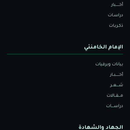
أخــــــبار
دراسـات
ذكـريـات
الإمام الخامنئي
بيانات وبرقيات
أخــــــبــار
شــــعــر
مـــقــالات
دراســــات
الجهاد والشهادة