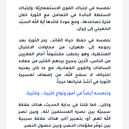
نلمسه في ارتباك القوى الاستعماريّة: وارتباك
السلطة البائدة في التعامل مع الثورة خلال
فترة تصاعدها.. ومع عودة قائدها آية الله السيّد
الخميني إلى إيران.
نلمسه في حفظ حياة القائد.. رمز الثورة بعد
رجوعه إلى طهران، من محاولات الاغتيال
المنتظرة، وهو يخطب مكشوفاً أمام الملايين
من الناس، الّذين يسرح بينهم الكثير من عملاء
السافاك والقوى المعادية، مع ما كان يعنيه
اغتياله، لا سمح الله، من إضعاف لمسيرة
الثورة في أشدّ فتراتها حرجاً.
ونلمسه أيضاً في أمور ونواح كثيرة... وكثيرة.
ولكن.. كما قلنا في بداية الحديث، هناك علاقة
سببيّة بين نصرة المسلمين لله.. وبين نصر
الله لهم. أو، بتعبير آخر، هناك علاقة سببية
بين توفّر مقوّمات النصر، وبين حصول النصر.