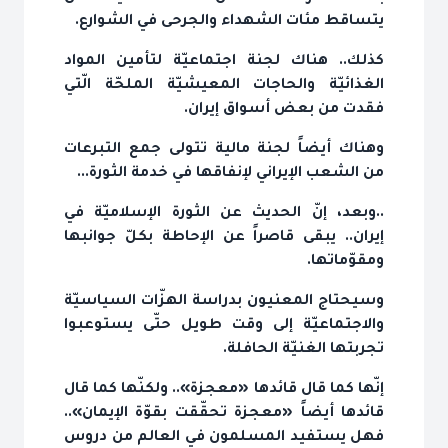
يتساقط مئات الشهداء والجرحى في الشوارع.
كذلك.. هناك لجنة اجتماعيّة لتأمين المواد
الغذائيّة والحاجات المعيشيّة الملحّة الّتي
فقدت من بعض أسواق إيران.
وهناك أيضاً لجنة مالية تتولى جمع التبرعات
من الشعب الإيراني لإنفاقها في خدمة الثورة...
..وبعد، إنّ الحديث عن الثورة الإسلاميّة في
إيران.. يبقى قاصراً عن الإحاطة بكلّ جوانبها
ومقوّماتها.
وسيحتاج المعنيون بدراسة الهزّات السياسيّة
والاجتماعيّة إلى وقت طويل حتّى يستوعبوا
تجربتها الغنيّة الحافلة.
إنّها كما قال قائدها «معجزة».. ولكنّها كما قال
قائدها أيضاً «معجزة تحقّقت بقوّة الإيمان»..
فهل يستفيد المسلمون في العالم من دروس