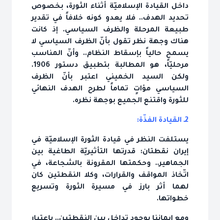
داخل القيادة الإسلاميّة أثناء الثورة، بخصوص
تحديد الهدف.. فلا يعدو كونه خلافاً في تقدير
طبيعة المرحلة والظرف السياسي. إذ كانت
هناك وجهة نظر تقول بأنّ الظرف السياسي لا
يسمح حالياً بإسقاط النظام.. وأنّ المناسب
مرحليّاً، هو المطالبة بتطبيق دستور 1906.
ولكن السيد الخميني اعتبر بأنّ الظرف
السياسي مؤاتٍ تماماً لطرح الهدف النهائي
للثورة واقتنع الجميع بوجهة نظره.
2ـ القيادة الفذّة:
يستلفت النظر في قيادة الثورة الإسلاميّة في
إيران نقطتان: قدرتها التأثيريّة الطاغية بين
الجماهير.. وحكمتها المقرونة بالشجاعة، في
اتّخاذ المواقف والقرارات، وكلا النقطتين كان
لهما أثر بارز في مسيرة الثورة وتسريع
خطواتها.
ومع إيماننا بوجود تداخل بين النقطتين.. باعتبار