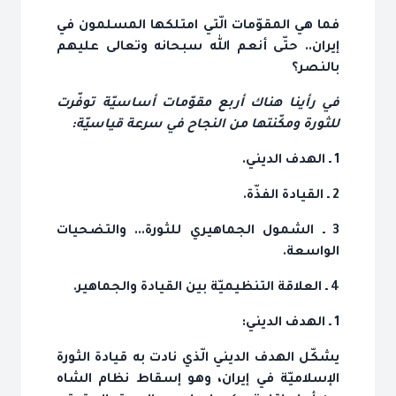
فما هي المقوّمات الّتي امتلكها المسلمون في
إيران.. حتّى أنعم الله سبحانه وتعالى عليهم
بالنصر؟
في رأينا هناك أربع مقوّمات أساسيّة توفّرت
للثورة ومكّنتها من النجاح في سرعة قياسيّة:
1 ـ الهدف الديني.
2 ـ القيادة الفذّة.
3 ـ الشمول الجماهيري للثورة... والتضحيات
الواسعة.
4 ـ العلاقة التنظيميّة بين القيادة والجماهير.
1 ـ الهدف الديني:
يشكّل الهدف الديني الّذي نادت به قيادة الثورة
الإسلاميّة في إيران، وهو إسقاط نظام الشاه