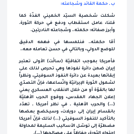
ب ـ حكمة القائد وشجاعته:
شكلت شخصية السيّد الخميني الفذّة كما
قلنا، عامل استقطاب ودفع في حركة الثورة.
وأبرز صفاته: حكمته.. وشجاعته النادرتين.
أمّا حكمته.. فنلمسها في فهمه الدقيق
للوضع الدولي، وبالتالي في حسن تعامله معه..
فأمريكا بموجب اتفاقيّة (سالْت) الأولى تعتبر
إيران ضمن دائرة نفوذها وهي تحرص لذلك على
إبقائها بعيدة عن دائرة النفوذ السوفيتي. ونظراً
لشمول الثورة الإيرانيّة واتّساعها، فإنّ التصدّي
لها بالقوّة أو من خلال الانقلاب العسكري يعني
إعلان الجهاد المقدس، ووقوع الحرب الأهليّة
(...) والحرب الأهلية ـ في نظر أمريكا ـ تهدّد
بانقسام إيران إلى دويلات، وسيخضع بعضها
بالتأكيد للنفوذ السوفيتي (...) لذلك فإنّ أمريكا
مضطرّة إلى توسّل الأساليب السليمة لمحاولة
احتواء الثورة، حفاظاً على مصالحها (...).