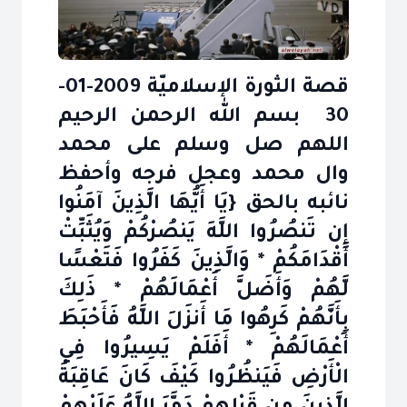
قصة الثورة الإسلاميّة 2009-01-
30 بسم الله الرحمن الرحيم
اللهم صل وسلم على محمد
وال محمد وعجل فرجه وأحفظ
نائبه بالحق {يَا أَيُّهَا الَّذِينَ آمَنُوا
إِن تَنصُرُوا اللَّهَ يَنصُرْكُمْ وَيُثَبِّتْ
أَقْدَامَكُمْ * وَالَّذِينَ كَفَرُوا فَتَعْسًا
لَّهُمْ وَأَضَلَّ أَعْمَالَهُمْ * ذَلِكَ
بِأَنَّهُمْ كَرِهُوا مَا أَنزَلَ اللَّهُ فَأَحْبَطَ
أَعْمَالَهُمْ * أَفَلَمْ يَسِيرُوا فِي
الْأَرْضِ فَيَنظُرُوا كَيْفَ كَانَ عَاقِبَةُ