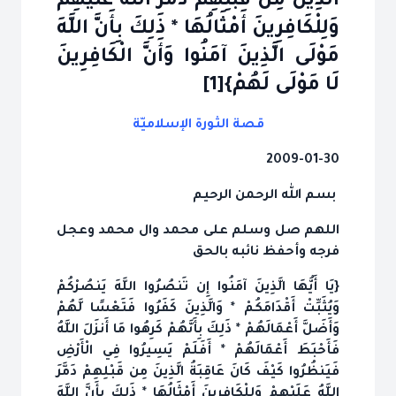
الَّذِينَ مِن قَبْلِهِمْ دَمَّرَ اللَّهُ عَلَيْهِمْ
وَلِلْكَافِرِينَ أَمْثَالُهَا * ذَلِكَ بِأَنَّ اللَّهَ
مَوْلَى الَّذِينَ آمَنُوا وَأَنَّ الْكَافِرِينَ
لَا مَوْلَى لَهُمْ}[1]
قصة الثورة الإسلاميّة
2009-01-30
بسم الله الرحمن الرحيم
اللهم صل وسلم على محمد وال محمد وعجل
فرجه وأحفظ نائبه بالحق
{يَا أَيُّهَا الَّذِينَ آمَنُوا إِن تَنصُرُوا اللَّهَ يَنصُرْكُمْ
وَيُثَبِّتْ أَقْدَامَكُمْ * وَالَّذِينَ كَفَرُوا فَتَعْسًا لَّهُمْ
وَأَضَلَّ أَعْمَالَهُمْ * ذَلِكَ بِأَنَّهُمْ كَرِهُوا مَا أَنزَلَ اللَّهُ
فَأَحْبَطَ أَعْمَالَهُمْ * أَفَلَمْ يَسِيرُوا فِي الْأَرْضِ
فَيَنظُرُوا كَيْفَ كَانَ عَاقِبَةُ الَّذِينَ مِن قَبْلِهِمْ دَمَّرَ
اللَّهُ عَلَيْهِمْ وَلِلْكَافِرِينَ أَمْثَالُهَا * ذَلِكَ بِأَنَّ اللَّهَ