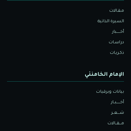
مـقـالات
السيرة الذاتية
أخــــــبار
دراسـات
ذكـريـات
الإمام الخامنئي
بيانات وبرقيات
أخــــــبــار
شــــعــر
مـــقــالات