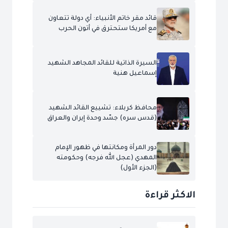
قائد مقر خاتم الأنبياء: أي دولة تتعاون
مع أمريكا ستحترق في أتون الحرب
السيرة الذاتية للقائد المجاهد الشهيد
إسماعيل هنية
محافظ كربلاء: تشييع القائد الشهيد
(قدس سره) جسّد وحدة إيران والعراق
دور المرأة ومكانتها في ظهور الإمام
المهدي (عجل الله فرجه) وحكومته
(الجزء الأول)
الاكثر قراءة