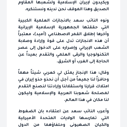
ويكيدون لإيران الإسلامية ولشعبها المقاوم
الصديق وهذا الموقف نحن ندينه ونستنكره.
ونوه النائب سعد بالانجازات العلمية الكبيرة
التي حققتها الجمهورية الإسلامية الإيرانية
وآخرها إطلاق القمر الاصطناعي (أميد)، معتبراً
أن هذه الانجازات تدل على قوة وإرادة وصلابة
الشعب الإيراني وإصراره على الدخول إلى عصر
التكنولوجيا والرقى العلمي والتقدم بعيداً عن
الحاجة إلى الغرب أو الشرق.
وقال: هذا الإنجاز يمثل لي كعربي شيئاً مهماً
وحافزاً لنا جميعاً من أجل أن نحذو حذو إيران في
امتلاك قرارنا واستقلالنا وإرادتنا لنصنع التقدم
لمصلحة شعوبنا العربية والإسلامية وليكون
لنا مكان في هذا العالم.
وأعرب النائب سعد عن اعتقاده بان الضغوط
التي تمارسها الولايات المتحدة الأميركية
والكيان الصهيوني وحلفاؤهما من الدول