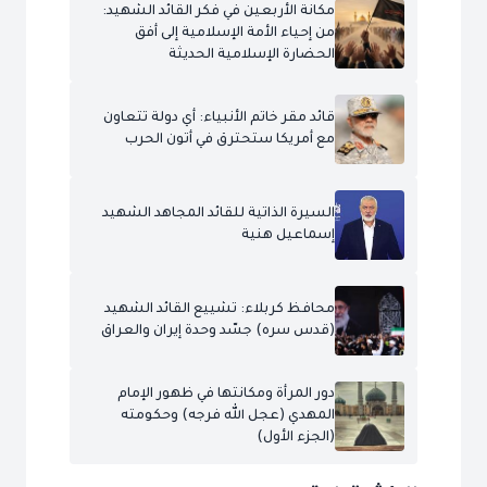
مكانة الأربعين في فكر القائد الشهيد:
من إحياء الأمة الإسلامية إلى أفق
الحضارة الإسلامية الحديثة
قائد مقر خاتم الأنبياء: أي دولة تتعاون
مع أمريكا ستحترق في أتون الحرب
السيرة الذاتية للقائد المجاهد الشهيد
إسماعيل هنية
محافظ كربلاء: تشييع القائد الشهيد
(قدس سره) جسّد وحدة إيران والعراق
دور المرأة ومكانتها في ظهور الإمام
المهدي (عجل الله فرجه) وحكومته
(الجزء الأول)