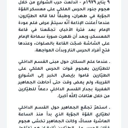
۹ يناير ۱۹۷۹م - اندلعت حرب الشوارع من خلال
هجوم جنود الحرس الملكي على معسكر القوّة
الجوّية في طهران، وطبقاً لما قاله الطيّارون:
عندما أعلنت الإذاعة أنّه سيتمّ عرض فلم عودة
الإمام بعد فترة الأخبار، تجمّعنا في قاعة
المعسكر، وبعد أن ظهرت صورة سماحة الإمام
على الشاشة ضجّت القاعة بالصلوات، وعندها
فتح أفراد الحرس النار وبدأت المواجهة.
ـ عندما علم السكان حول مبنى القسم الداخلي
للطيّارين بهجوم قوات الحرس الملكي على
الطيّارين قاموا بإيصال الخبر إلى الشوارع
القريبة، ولم يمض وقت حتى أحاطت الجماهير
الغفيرة بجدار القسم الداخلي دعماً للطيّارين
من خلال هتافات (الله أكبر).
ـ استمرّ تجمّع الجماهير حول القسم الداخلي
لطيّاري القوّة الجوّية الذي بدأ منذ الساعة
العاشرة مساءً، وكانت الجماهير تخشى هجوم