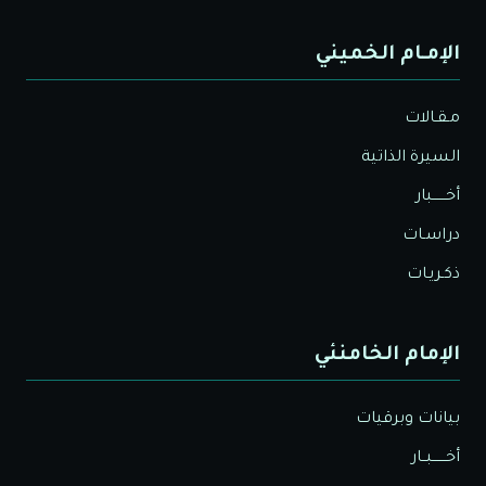
الإمـام الخميني
مـقـالات
السيرة الذاتية
أخــــــبار
دراسـات
ذكـريـات
الإمام الخامنئي
بيانات وبرقيات
أخــــــبــار