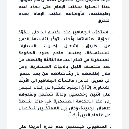
قوّات الحرس على الطيّارين ثانية إن هم تفرّقوا.
لهذا اتّصلوا بمكتب الإمام حتى يحدّد لهم
وظيفتهم، فأوصاهم مكتب الإمام بعدم
التفرّق.
ـ استمرّت الجماهير عند القسم الداخلي للقوّة
الجوّية بهتافاتها وأخذت توفّر لنفسها الدفئ
عن طريق إشعال إطارات السيارات
المستهلكة، وعندها هاجم جنود الحكومة
العسكرية في تمام الساعة الثالثة والنصف من
بعد منتصف الليل بالآليات العسكرية، ومن
خلال إطلاقهم نار رشاشاتهم عن بعد سعوا
إلى تفريق الناس، فالتجأت الجماهير إلى الأزقّة
المجاورة، إلاّ أنّ الجنود تمكّنوا من إلقاء القبض
على اثنين وخمسين ومائة شخص ونقلوهم
إلى مقر الحكومة العسكرية في مركز شرطة
طهران الجديدة، وكان بين المعتقلين شخصان
من علماء الدين أيضاً.
ـ الصهيوني كيسنجر: عدم قدرة أمريكا على