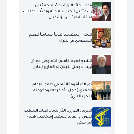
مكتب قائد الثورة يحدّد مرجعيّتين
رسميّتين لأخبار سماحته ويكذّب ادعاءات
استقالة الرئيس بزشكيان
اليمن: استهدفنا هدفاً حساساً للعدو
السعودي في نجران
الشيخ نعيم قاسم: التفاوض مع تل
أبيب لا يجني للبنان إلا العار والإذلال
دور المرأة ومكانتها في ظهور الإمام
المهدي (عجل الله فرجه) وحكومته
(الجزء الثاني)
الحرس الثوري: الثأر لدماء القائد الشهيد
للثورة و القائد الشهيد إسماعيل هنية
أمر حتمي