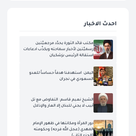
احدث الاخبار
مكتب قائد الثورة يحدّد مرجعيّتين
رسميّتين لأخبار سماحته ويكذّب ادعاءات
استقالة الرئيس بزشكيان
اليمن: استهدفنا هدفاً حساساً للعدو
السعودي في نجران
الشيخ نعيم قاسم: التفاوض مع تل
أبيب لا يجني للبنان إلا العار والإذلال
دور المرأة ومكانتها في ظهور الإمام
المهدي (عجل الله فرجه) وحكومته
(الجزء الثاني)