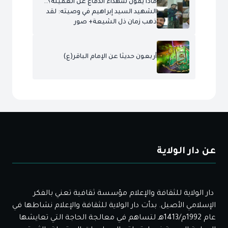
ماذا يقول شهداء الدفاع عن العقيلة؟..
الشهيد السيد إبراهيم في وصيته: لقد
ذهب زمان ذل الشيعة+ صور
أربعون حديثا عن الإمام الباقر(ع)
عن دار الولاية
دار الولاية للثقافة والإعلام مؤسسة ثقافية تعني بالفكر
الإسلامي الأصيل. بدأت دار الولاية للثقافة والإعلام نشاطها في
عام 1992م/1413هـ لتساهم في معالجة الحاجة التي تعايشها