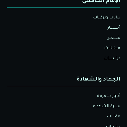
الإمام الخامنئي
بيانات وبرقيات
أخــــــبــار
شــــعــر
مـــقــالات
دراســــات
الجهاد والشهادة
أخبار متفرقة
سيرة الشهداء
مقالات
دراسات