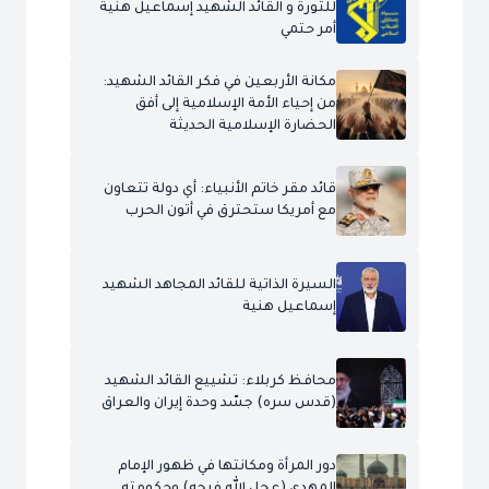
للثورة و القائد الشهيد إسماعيل هنية
أمر حتمي
مكانة الأربعين في فكر القائد الشهيد:
من إحياء الأمة الإسلامية إلى أفق
الحضارة الإسلامية الحديثة
قائد مقر خاتم الأنبياء: أي دولة تتعاون
مع أمريكا ستحترق في أتون الحرب
السيرة الذاتية للقائد المجاهد الشهيد
إسماعيل هنية
محافظ كربلاء: تشييع القائد الشهيد
(قدس سره) جسّد وحدة إيران والعراق
دور المرأة ومكانتها في ظهور الإمام
المهدي (عجل الله فرجه) وحكومته