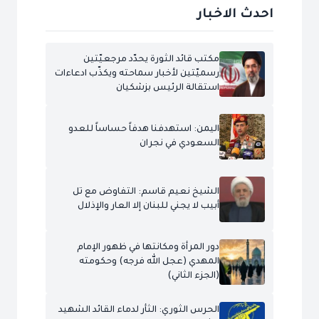
احدث الاخبار
مكتب قائد الثورة يحدّد مرجعيّتين
رسميّتين لأخبار سماحته ويكذّب ادعاءات
استقالة الرئيس بزشكيان
اليمن: استهدفنا هدفاً حساساً للعدو
السعودي في نجران
الشيخ نعيم قاسم: التفاوض مع تل
أبيب لا يجني للبنان إلا العار والإذلال
دور المرأة ومكانتها في ظهور الإمام
المهدي (عجل الله فرجه) وحكومته
(الجزء الثاني)
الحرس الثوري: الثأر لدماء القائد الشهيد