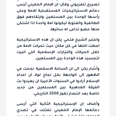
تصريح تلفزيوني وقال: ان الإمام الخميني أرسى
دعائم الاستراتيجيات المستقبلية للامة وعلى
رأسها الوحدة بين المسلمين وارتقاءهم فوق
الطائفية والفئوية ليكونوا امة واحدة اذا اشتكى
منها عضو تداعى له سائرها.
واعتبر الشيخ فتحي يكن ان هذه الاستراتيجية
اعطت اكلها في كل مكان حيث تحركت الامة من
خلال الحركات والتيارات الإسلامية التي انبرت
لتجسيد هذه الوحدة بين المسلمين.
وأشار يكن الى ان الساحة الاسلامية نجحت في
الظهور الى الواجهة بكل نجاح لولا ان اعداء
الإسلام أرادوا في السنوات الأخيرة ان يعيدوا بث
الفرقة المذهبية بين المسلمين من جديد
خاصة بعد انتصار تموز 2006 التاريخي.
وأضاف ان الإستراتيجية الثانية التي أرسى
دعائمها الإمام الخميني تمثلت في تصدي