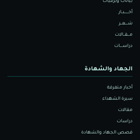
بيانات وبرقيات
أخــــــبــار
شــــعــر
مـــقــالات
دراســــات
الجهاد والشهادة
أخبار متفرقة
سيرة الشهداء
مقالات
دراسات
قصص الجهاد والشهادة