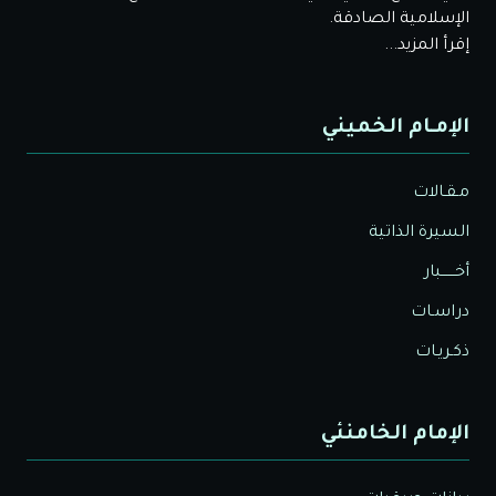
الإسلامية الصادقة.
إقرأ المزيد...
الإمـام الخميني
مـقـالات
السيرة الذاتية
أخــــــبار
دراسـات
ذكـريـات
الإمام الخامنئي