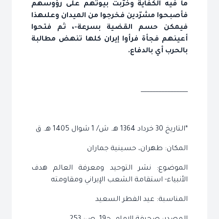
ما فيه الكفاية وخرّبت بيوتهم على رؤوسهم
فأصبحوا مشرّدين فخرجوا من الميدان وعلى‏هذا
فيمكن حسم القضية بسرعة-، ثم فتحوا
أعينهم فجأة فرأوا إيران كلها تنهض مطالبة
بالحرب أي بالدفاع.
________________
*التاريخ 30 خرداد 1364 هـ. ش/ 1 شوال 1405 هـ. ق‏
المكان: طهران، حسينية جماران‏
الموضوع: نشر التوحيد ومعرفة العالم هدف
الأنبياء- استقامة الشعب الإيراني ومقاومته‏
المناسبة: عيد الفطر السعيد