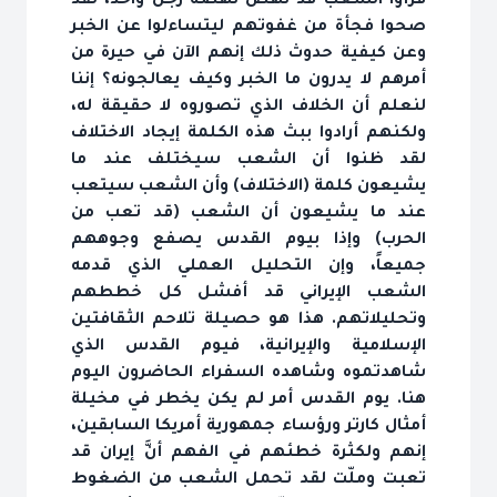
فرأوا الشعب قد نهض نهضة رجل واحد، لقد
صحوا فجأة من غفوتهم ليتساءلوا عن الخبر
وعن كيفية حدوث ذلك إنهم الآن في حيرة من
أمرهم لا يدرون ما الخبر وكيف يعالجونه؟ إننا
لنعلم أن الخلاف الذي تصوروه لا حقيقة له،
ولكنهم أرادوا ببث هذه الكلمة إيجاد الاختلاف
لقد ظنوا أن الشعب سيختلف عند ما
يشيعون كلمة (الاختلاف) وأن الشعب سيتعب
عند ما يشيعون أن الشعب (قد تعب من
الحرب) وإذا بيوم القدس يصفع وجوههم
جميعاً، وإن التحليل العملي الذي قدمه
الشعب الإيراني قد أفشل كل خططهم
وتحليلاتهم. هذا هو حصيلة تلاحم الثقافتين
الإسلامية والإيرانية، فيوم القدس الذي
شاهدتموه وشاهده السفراء الحاضرون اليوم
هنا. يوم القدس أمر لم يكن يخطر في مخيلة
أمثال كارتر ورؤساء جمهورية أمريكا السابقين،
إنهم ولكثرة خطئهم في الفهم أنَّ إيران قد
تعبت وملّت لقد تحمل الشعب من الضغوط