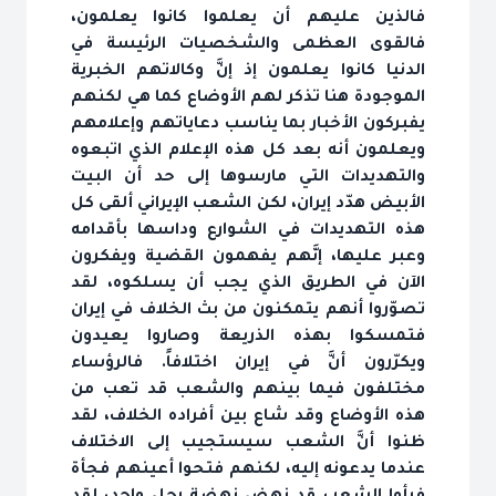
فالذين عليهم أن يعلموا كانوا يعلمون،
فالقوى العظمى والشخصيات الرئيسة في
الدنيا كانوا يعلمون إذ إنَّ وكالاتهم الخبرية
الموجودة هنا تذكر لهم الأوضاع كما هي لكنهم
يفبركون الأخبار بما يناسب دعاياتهم وإعلامهم
ويعلمون أنه بعد كل هذه الإعلام الذي اتبعوه
والتهديدات التي مارسوها إلى حد أن البيت
الأبيض هدّد إيران، لكن الشعب الإيراني ألقى كل‏
هذه التهديدات في الشوارع وداسها بأقدامه
وعبر عليها، إنَّهم يفهمون القضية ويفكرون
الآن في الطريق الذي يجب أن يسلكوه، لقد
تصوّروا أنهم يتمكنون من بث الخلاف في إيران
فتمسكوا بهذه الذريعة وصاروا يعيدون
ويكرّرون أنَّ في إيران اختلافاً. فالرؤساء
مختلفون فيما بينهم والشعب قد تعب من
هذه الأوضاع وقد شاع بين أفراده الخلاف، لقد
ظنوا أنَّ الشعب سيستجيب إلى الاختلاف
عندما يدعونه إليه، لكنهم فتحوا أعينهم فجأة