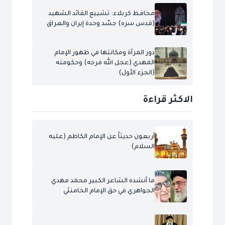
محافظ كربلاء: تشييع القائد الشهيد
(قدس سره) جسّد وحدة إيران والعراق
دور المرأة ومكانتها في ظهور الإمام
المهدي (عجل الله فرجه) وحكومته
(الجزء الأول)
الاكثر قراءة
أربعون حديثاً عن الإمام الكاظم (عليه
السلام)
ما أنشده الشاعر الكبير محمد مهدي
الجواهري في حق الإمام الخامنئي