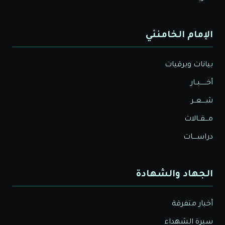
الإمام الخامنئي
بيانات وبرقيات
أخــــــبــار
شــــعــر
مـــقــالات
دراســــات
الجهاد والشهادة
أخبار متفرقة
سيرة الشهداء