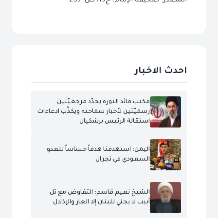
المصدر: صحيفة الإمام، ج‏19، ص: 253
احدث الاخبار
مكتب قائد الثورة يحدّد مرجعيّتين
رسميّتين لأخبار سماحته ويكذّب ادعاءات
استقالة الرئيس بزشكيان
اليمن: استهدفنا هدفاً حساساً للعدو
السعودي في نجران
الشيخ نعيم قاسم: التفاوض مع تل
أبيب لا يجني للبنان إلا العار والإذلال