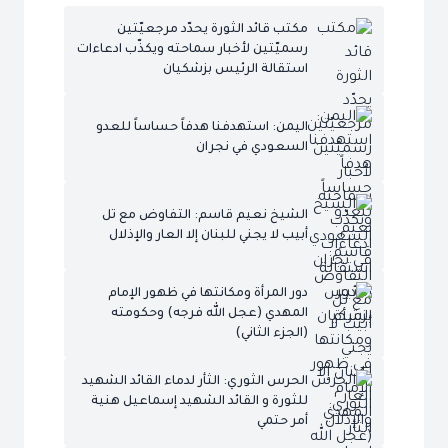
مكتب قائد الثورة يحدّد مرجعيّتين
رسميّتين لأخبار سماحته ويكذّب ادعاءات
استقالة الرئيس بزشكيان
اليمن: استهدفنا هدفاً حساساً للعدو
السعودي في نجران
الشيخ نعيم قاسم: التفاوض مع تل
أبيب لا يجني للبنان إلا العار والإذلال
دور المرأة ومكانتها في ظهور الإمام
المهدي (عجل الله فرجه) وحكومته
(الجزء الثاني)
الحرس الثوري: الثأر لدماء القائد الشهيد
للثورة و القائد الشهيد إسماعيل هنية
أمر حتمي