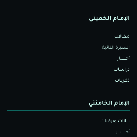
الإمـام الخميني
مـقـالات
السيرة الذاتية
أخــــــبار
دراسـات
ذكـريـات
الإمام الخامنئي
بيانات وبرقيات
أخــــــبــار