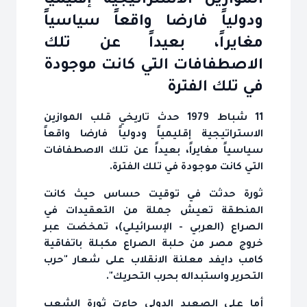
الموازين الاستراتيجية إقليمياً
ودولياً فارضا واقعاً سياسياً
مغايراً، بعيداً عن تلك
الاصطفافات التي كانت موجودة
في تلك الفترة
11 شباط 1979 حدث تاريخي قلب الموازين
الاستراتيجية إقليمياً ودولياً فارضا واقعاً
سياسياً مغايراً، بعيداً عن تلك الاصطفافات
التي كانت موجودة في تلك الفترة.
ثورة حدثت في توقيت حساس حيث كانت
المنطقة تعيش جملة من التعقيدات في
الصراع (العربي - الإسرائيلي)، تمخضت عبر
خروج مصر من حلبة الصراع مكبلة باتفاقية
كامب دايفد معلنة الانقلاب على شعار "حرب
التحرير واستبداله بحرب التحريك".
أما على الصعيد الدولي جاءت ثورة الشعب