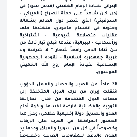
الإيراني بقيادة الإمام الخميني (قدس سره) في
زمن كان شاهداً على حمأة الصراع (الأميركي -
السوفيتي) الذي شطر دول العالم بشماله
وجنوبه في انقسام عامودي، متخندقا خلف
عقليات متصارعة شيوعية - اشتراكية
ورأسمالية - ليبرالية، عندها انبلج تيار ثالث من
بين ثنايا الدجى رافعاً شعار " لا شرقية ولا
غربية جمهورية إسلامية"، تقوده الجمهورية
الإسلامية بقيادة الإمام روح الله الخميني
الموسوي.
36 عاماً من الصبر والحصار والعمل الدؤوب
انتقلت إيران من درك الدول المتخلفة إلى
مصاف الدول المتقدمة من خلال انجازاتها
النووية والفضائية فارضة نفسها وبقوة أمام
العدو والصديق دولة إقليمية عظمى، وعزز هذا
الحضور انخراطها في الحرب على الإرهاب
وخصوصاً في كل من سوريا والعراق ومدها يد
العون والدعم للمقاومات العربية وخصوصاً