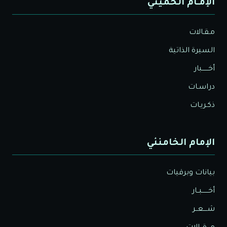
الإمـام الخميني
مـقـالات
السيرة الذاتية
أخــــــبار
دراسـات
ذكـريـات
الإمام الخامنئي
بيانات وبرقيات
أخــــــبــار
شــــعــر