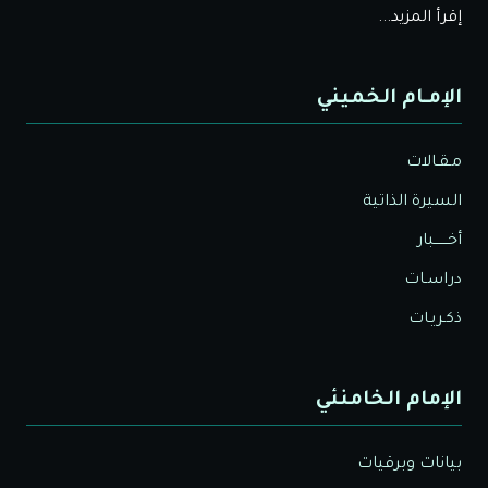
إقرأ المزيد...
الإمـام الخميني
مـقـالات
السيرة الذاتية
أخــــــبار
دراسـات
ذكـريـات
الإمام الخامنئي
بيانات وبرقيات