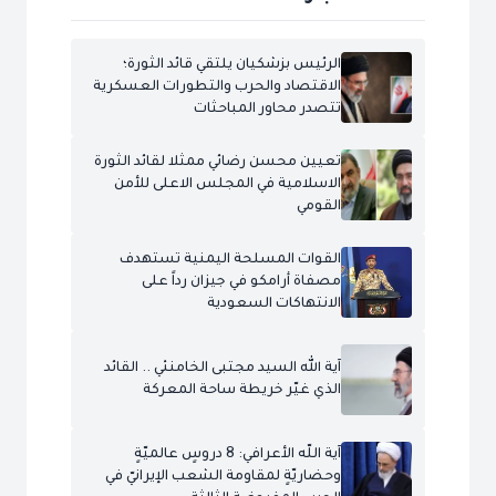
الرئيس بزشكيان يلتقي قائد الثورة؛
الاقتصاد والحرب والتطورات العسكرية
تتصدر محاور المباحثات
تعيين محسن رضائي ممثلا لقائد الثورة
الاسلامية في المجلس الاعلى للأمن
القومي
القوات المسلحة اليمنية تستهدف
مصفاة أرامكو في جيزان رداً على
الانتهاكات السعودية
آية الله السيد مجتبى الخامنئي .. القائد
الذي غيّر خريطة ساحة المعركة
آية اللّه الأعرافي: 8 دروسٍ عالميّةٍ
وحضاريّةٍ لمقاومة الشعب الإيرانيّ في