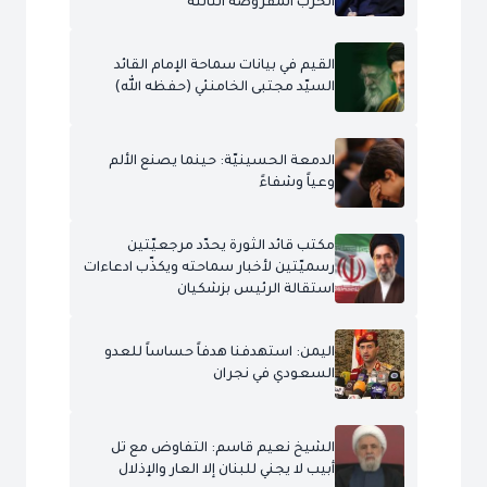
الحرب المفروضة الثالثة
القيم في بيانات سماحة الإمام القائد
السيّد مجتبى الخامنئي (حفظه الله)
الدمعة الحسينيّة: حينما يصنع الألم
وعياً وشفاءً
مكتب قائد الثورة يحدّد مرجعيّتين
رسميّتين لأخبار سماحته ويكذّب ادعاءات
استقالة الرئيس بزشكيان
اليمن: استهدفنا هدفاً حساساً للعدو
السعودي في نجران
الشيخ نعيم قاسم: التفاوض مع تل
أبيب لا يجني للبنان إلا العار والإذلال