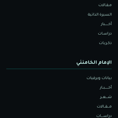
مـقـالات
السيرة الذاتية
أخــــــبار
دراسـات
ذكـريـات
الإمام الخامنئي
بيانات وبرقيات
أخــــــبــار
شــــعــر
مـــقــالات
دراســــات