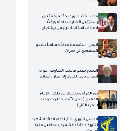
مكتب قائد الثورة يحدّد مرجعيّتين
رسميّتين لأخبار سماحته ويكذّب
ادعاءات استقالة الرئيس بزشكيان
اليمن: استهدفنا هدفاً حساساً للعدو
السعودي في نجران
الشيخ نعيم قاسم: التفاوض مع تل
أبيب لا يجني للبنان إلا العار والإذلال
دور المرأة ومكانتها في ظهور الإمام
المهدي (عجل الله فرجه) وحكومته
(الجزء الثاني)
الحرس الثوري: الثأر لدماء القائد الشهيد
للثورة و القائد الشهيد إسماعيل هنية