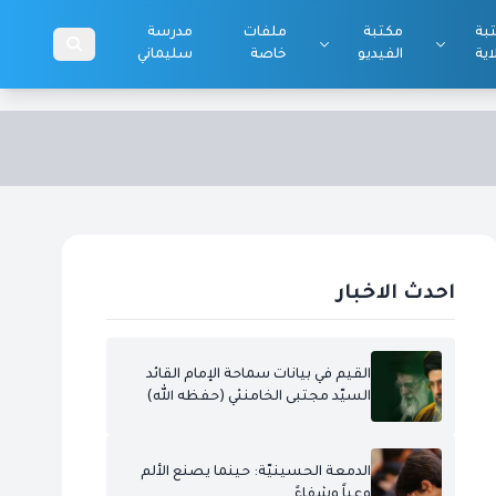
بة
مكتبة
ملفات
مدرسة
اية
الفيديو
خاصة
سليماني
احدث الاخبار
القيم في بيانات سماحة الإمام القائد
السيّد مجتبى الخامنئي (حفظه الله)
الدمعة الحسينيّة: حينما يصنع الألم
وعياً وشفاءً