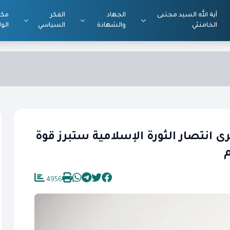
آية الله السيد مجتبى
الجهاد
الفكر
مكت
الخامنئي
والشهادة
السياسي
الول
ى انتصار الثورة الإسلامية ستبرز قوة
م
4956