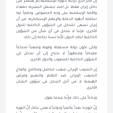
إنّ الأثر الذي تركته الثورة الإسلامية لم يقتصر على
داخل إيران فقط، بل امتد ليشمل البشرية جمعاء
والأمة الإسلامية على وجه الخصوص, وخلافاً لما
تتناقله أجهزة الدعاية والإعلام الإستكبارية, من أن
إيران تسعى للتدخل في الشؤون الداخلية للدول
الأخرى، فإننا لا نتدخل في أي شأن من الشؤون
الداخلية لتلك الدول؛ لأنّنا لسنا بحاجة إلى ذلك.
ولكي نكون دولة مستقلة وقوية وشعباً شجاعاً
مقداماً ومتطوراً لا نحتاج إلى أن نتدخل في
الشؤون الداخلية للشعوب والدول الأخرى.
إن الشعب الإيراني شعب مناضل ومكافح؛ وكفاح
الشعب الإيراني ضد الظلم والتمييز وفرض
الهيمنة لا من أجل التدخل في شؤون البلدان
الأخرى.
وبناءاً على ذلك فإنّنا عندما نقول:
إنّ لثورتنا بعداً عالمياً ودولياً لا نعني بذلك أنّ الثورة