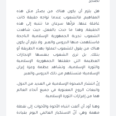
تصدير.
هل يلزم أن يكون هناك من يصدّر مثل هذه
المفاهيم, فالشعوب عندما تواجه حقيقة كانت
غافلة عنها، فإنّها سرعان ما تتنبه إلى هذه
الحقيقة, وهذا ما حدث بالفعل، حيث شاهدت
الشعوب تجربة الجمهورية الإسلامية الناجحة
فاستلهمت منها الدروس والعبر. ولا يلزم أن يكون
هناك من يقول للشعوب اعملوا بهذه الطريقة أو
بتلك, بل ترى الشعوب بنفسها الإنجازات
العظيمة التي حققتها الجمهورية الإسلامية
والثورة الإسلامية، وتشاهد عظمة وعزة إيران
الإسلامية؛ فتستلهم من ذلك الدروس والعبر.
إنّ انتشار الصحوة الإسلامية في العديد من الدول،
وانبعاث الروح المعنوية في جميع أنحاء العالم
هما من إفرازات الثورة الإسلامية.
وهنا أود أن ألفت انتباه الأخوة والأخوات إلى نقطة
مهمة وهي: أنّ الاستكبار العالمي اليوم بقيادة