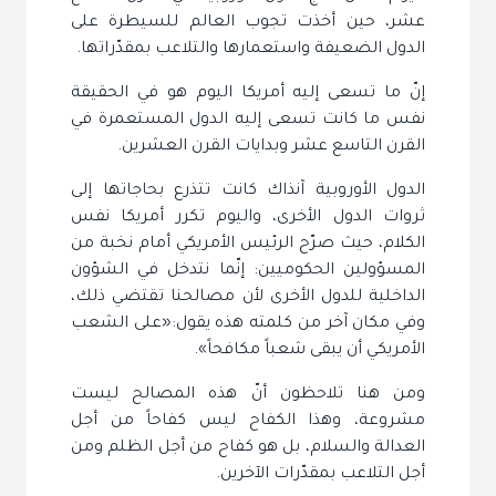
عشر، حين أخذت تجوب العالم للسيطرة على
الدول الضعيفة واستعمارها والتلاعب بمقدّراتها.
إنّ ما تسعى إليه أمريكا اليوم هو في الحقيقة
نفس ما كانت تسعى إليه الدول المستعمرة في
القرن التاسع عشر وبدايات القرن العشرين.
الدول الأوروبية آنذاك كانت تتذرع بحاجاتها إلى
ثروات الدول الأخرى، واليوم تكرر أمريكا نفس
الكلام، حيث صرّح الرئيس الأمريكي أمام نخبة من
المسؤولين الحكوميين: إنّما نتدخل في الشؤون
الداخلية للدول الأخرى لأن مصالحنا تقتضي ذلك،
وفي مكان آخر من كلمته هذه يقول:«على الشعب
الأمريكي أن يبقى شعباً مكافحاً».
ومن هنا تلاحظون أنّ هذه المصالح ليست
مشروعة، وهذا الكفاح ليس كفاحاً من أجل
العدالة والسلام، بل هو كفاح من أجل الظلم ومن
أجل التلاعب بمقدّرات الآخرين.