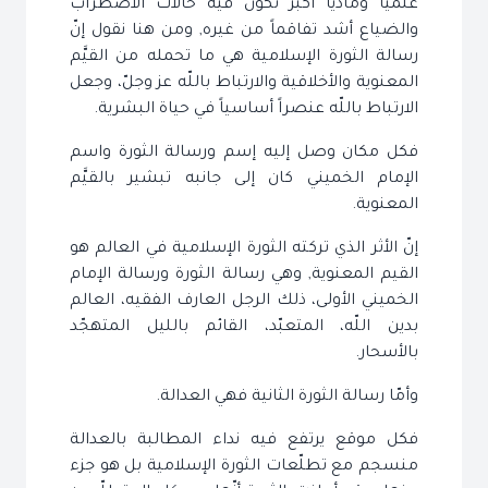
علمياً ومادياً أكبر تكون فيه حالات الاضطراب
والضياع أشد تفاقماً من غيره, ومن هنا نقول إنّ
رسالة الثورة الإسلامية هي ما تحمله من القيَّم
المعنوية والأخلاقية والارتباط باللّه عز وجلّ، وجعل
الارتباط باللّه عنصراً أساسياً في حياة البشرية.
فكل مكان وصل إليه إسم ورسالة الثورة واسم
الإمام الخميني كان إلى جانبه تبشير بالقيَّم
المعنوية.
إنّ الأثر الذي تركته الثورة الإسلامية في العالم هو
القيم المعنوية, وهي رسالة الثورة ورسالة الإمام
الخميني الأولى، ذلك الرجل العارف الفقيه، العالم
بدين اللّه، المتعبّد، القائم بالليل المتهجّد
بالأسحار.
وأمّا رسالة الثورة الثانية فهي العدالة.
فكل موقع يرتفع فيه نداء المطالبة بالعدالة
منسجم مع تطلّعات الثورة الإسلامية بل هو جزء