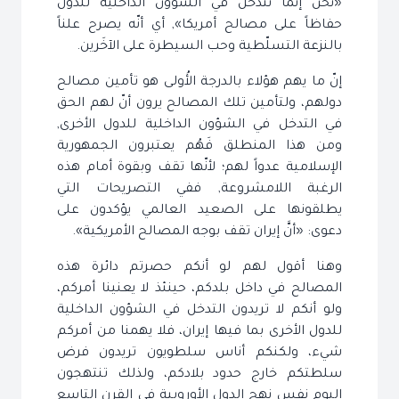
«نحن إنّما نتدخل في الشؤون الداخلية للدول
حفاظاً على مصالح أمريكا», أي أنّه يصرح علناً
بالنزعة التسلّطية وحب السيطرة على الآخَرين.
إنّ ما يهم هؤلاء بالدرجة الأُولى هو تأمين مصالح
دولهم، ولتأمين تلك المصالح يرون أنّ لهم الحق
في التدخل في الشؤون الداخلية للدول الأخرى,
ومن هذا المنطلق فَهُم يعتبرون الجمهورية
الإسلامية عدواً لهم؛ لأنّها تقف وبقوة أمام هذه
الرغبة اللامشروعة, ففي التصريحات التي
يطلقونها على الصعيد العالمي يؤكدون على
دعوى: «أنَّ إيران تقف بوجه المصالح الأمريكية».
وهنا أقول لهم لو أنكم حصرتم دائرة هذه
المصالح في داخل بلدكم، حينئذ لا يعنينا أمركم،
ولو أنكم لا تريدون التدخل في الشؤون الداخلية
للدول الأخرى بما فيها إيران، فلا يهمنا من أمركم
شيء، ولكنكم أناس سلطويون تريدون فرض
سلطتكم خارج حدود بلادكم، ولذلك تنتهجون
اليوم نفس نهج الدول الأوروبية في القرن التاسع