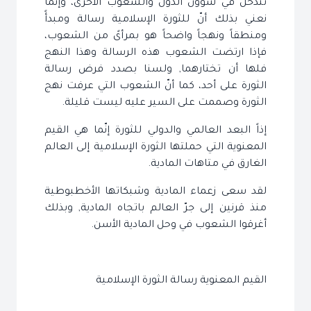
تتدخل في شؤون الدول والشعوب الأخرى، وإنّما
نعني بذلك أنّ للثورة الإسلامية رسالة ومبدأً
ومنطقاً ونهجاً واضحاً هو بمرأىً من الشعوب،
فإذا ارتضت الشعوب هذه الرسالة وهذا النهج
فلها أن تختارهما, ولسنا بصدد فرض رسالة
الثورة على أحد، كما أنّ الشعوب التي عرفت نهج
الثورة وصممت على السير عليه ليست قليلة.
إذاً البعد العالمي والدولي للثورة إنّما هي القيم
المعنوية التي حملتها الثورة الإسلامية إلى العالم
الغارق في متاهات المادية.
لقد سعى زعماء المادية وشبكاتها الأخطبوطية
منذ قرنين إلى جرّ العالم باتجاه المادية, وبذلك
أغرقوا الشعوب في وحل المادية الأسن.
القيم المعنوية رسالة الثورة الإسلامية