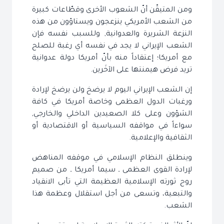
ومن المتيقّن أنّ الشعوب الأخرى وقطّاعات كبيرة
من الشعب الأمريكي ينزعجون ويستاؤون من هذه
النزعة الشريرة والعدوانية, وللسبب نفسه فإن
الشعب الإيراني لا يجد في نفسه أي رغبة للصلح
مع أمريكا؛ إعتقاداً منه بأنّ أمريكا دولة عدوانية
تريد فرض هيمنتها على الآخَرين.
إن الشعب الإيراني اليوم لا يرضخ ولن يرضخ لإرادة
ورغبات الدول العظمى وخاصة أمريكا في كافة
الشؤون وعلى كلا الصعيدين الداخلي والخارجي,
سواءاً في مواقفه السياسية أو الاقتصادية أو
الثقافية والإعلامية.
وينطلق النظام الإسلامي في موقفه المناهض
لإرادة القوى العظمى ـ سيما أمريكا ـ من صميم
روح ثورته الإسلامية العظيمة التي تأبى الانقياد
والتبعية، وتسعى من أجل استقلال وعظمة هذا
الشعب.