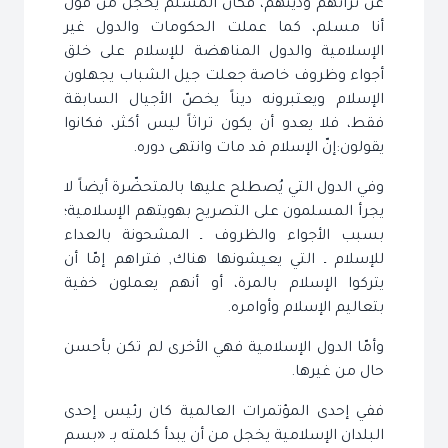
عن تراثهم ودينهم، فكان المسلم يخجل من قول
أنا مسلم، كما عملت الحكومات والدول غير
الإسلامية والدول المناهضة للإسلام على خلق
أجواء وظروف خاصة جعلت جيل الشباب يجهلون
الإسلام ويعتبرونه ديناً يخصّ الأجيال السابقة
فقط، فلا يعدو أن يكون تراثاً ليس أكثر، فكانوا
يقولون:إنّ الإسلام قد مات وانتهى دوره.
وفي الدول التي يُصطلح عليها بالمتحضّرة أيضاً لا
يجرأ المسلمون على التصريح بهويتهم الإسلامية؛
بسبب الأجواء والظروف ـ المشحونة بالعداء
للإسلام ـ التي يعيشونها هناك, فتراهم إمّا أن
يتركوا الإسلام بالمرة، أو أنهم يعملون خفية
بتعاليم الإسلام وأوامره.
وأمّا الدول الإسلامية فهي الأخرى لم تكن بأحسن
حال من غيرها.
ففي إحدى المؤتمرات العالمية كان رئيس إحدى
البلدان الإسلامية يخجل من أن يبدأ كلمته بـ «بسم