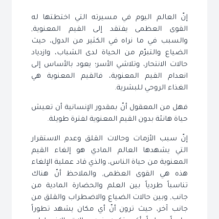
إنّ العالم اليوم في مسيرته التي اختطتها له
القوى العظمى يفتقد إلى القيم المعنوية,
والسبب في ما نراه في الكثير من الدول، حيث
الضياع والتبرّم من الحياة لدى الشباب، وازدياد
حالات الانتحار، وتلاشي الأسر؛ يعود بالأساس إلى
انعدام القيم المعنوية، فالقيم المعنوية هي
الغذاء الروحي للبشرية.
فهل من المعقول أنّ بمقدور الإنسانية أن تعيش
حياة هانئة بدون القيم المعنوية لفترة طويلة.
إنّ سبب الأزمات وحالات القلق وعدم الاستقرار
التي يشهدها العالم المادي هو إلغاء القيم
المعنوية من حياة الناس، والذي قاد عملية الإلغاء
هذه هي القوى العظمى, والملاحظ أنّ هناك
تناسباً طردياً بين العلم والحضارة المادية من
جانب, وبين حالات الضياع والاضطراب والقلق من
جانب آخر، حيث ترون أنّ أي مكان يشهد تطوراً