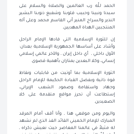
الحمد للّه رب العالمين والصلاة والسلام على
سيدنا ونبينا وحبيب قلوبنا وشفيع ذنوبنا البشير
النذير والسراج المنير أبي القاسم محمد وعلى آله
المنتجبين الهداة المهديين.
إن للثورة الإسلامية التي قادها الإمام الراحل
وأشاد على أساسها الجمهورية الإسلامية بعدان:
الأول داخلي ـ أي داخل إيران ـ والآخر عالمي إسلامي
إنساني، وكلا البعدين يمتازان بأهمية قصوى.
الثورة الإسلامية بما أوتيت من قابليات ونقاط
قوة ذاتية وبفضل القيادة الحكيمة للإمام الراحل
وجهاد واستقامة وصمود الشعب الإيراني،
إستطاعت أن تحرز مواقع متقدمة على كلا
الصعيدين.
واليوم ومن موقعي هذا ـ وأنا أقف أمام المرقد
المبارك للإمام الخميني القائد الفذ الذي لم نشهد
له مثيلاً في عالمنا المعاصر حيث نعيش ذكراه ـ