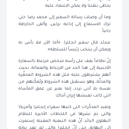
يحظى بثقتنا ولا يمكن الاعتماد عليه.
وما أن وصلت رسالة السفير إلى محمد رضا حتى
ترك الاستماع إلى إذاعة برلين، وألقى الخارطة
جانباً.
عندئذ قال سفير انجلترا: «أما الآن فلا بأس به
ويمكن أن ينتخب رئيساً للسلطة».
إنّ نظاماً يقف على رأسه شخص مرتبط بالسفارة
الأجنبية إلى هذا الحد من الارتباط والعمالة، بحيث
أنهم يشترطون عليه مثل هذه الشروط المحقِّرة
والمذلِّة، وهو يستقبل هذه الشروط ويُمكّنهم من
نفسه بلا أدنى تردد، إنما يعبر عن عمق المأساة
التي كانت تعيشها إيران آنذاك.
وتفيد المذكّرات التي كتبها سفراء إنجلترا وأمريكا
والتي تم نشرها في اللحظات الأخيرة للنظام
البهلوي البائد أنّ هذه التبعية المقيتة إستمرت
إلى النهاية، حتى أنّ انجلترا والتي لم تعد دولة