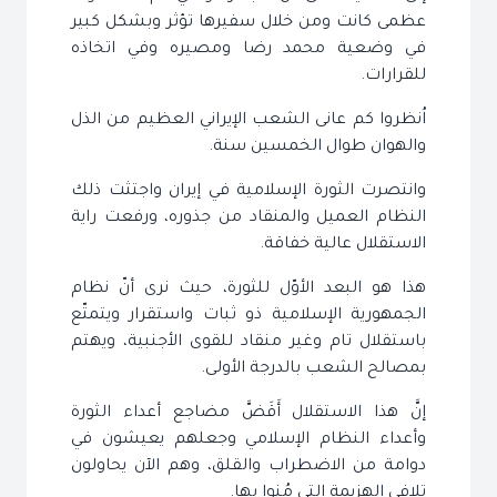
عظمى كانت ومن خلال سفيرها تؤثر وبشكل كبير
في وضعية محمد رضا ومصيره وفي اتخاذه
للقرارات.
اُنظروا كم عانى الشعب الإيراني العظيم من الذل
والهوان طوال الخمسين سنة.
وانتصرت الثورة الإسلامية في إيران واجتثت ذلك
النظام العميل والمنقاد من جذوره، ورفعت راية
الاستقلال عالية خفاقة.
هذا هو البعد الأوّل للثورة، حيث نرى أنّ نظام
الجمهورية الإسلامية ذو ثبات واستقرار ويتمتّع
باستقلال تام وغير منقاد للقوى الأجنبية، ويهتم
بمصالح الشعب بالدرجة الأولى.
إنَّ هذا الاستقلال أَقَضَّ مضاجع أعداء الثورة
وأعداء النظام الإسلامي وجعلهم يعيشون في
دوامة من الاضطراب والقلق، وهم الآن يحاولون
تلافي الهزيمة التي مُنوا بها.