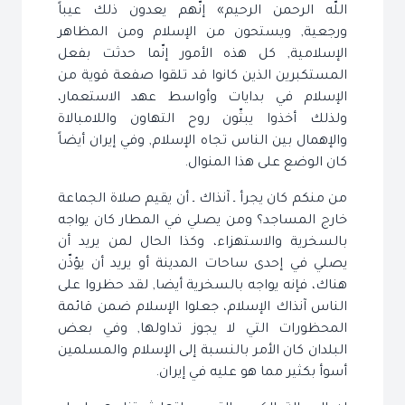
اللّه الرحمن الرحيم» إنّهم يعدون ذلك عيباً
ورجعية, ويستحون من الإسلام ومن المظاهر
الإسلامية, كل هذه الأمور إنّما حدثت بفعل
المستكبرين الذين كانوا قد تلقوا صفعة قوية من
الإسلام في بدايات وأواسط عهد الاستعمار،
ولذلك أخذوا يبثّون روح التهاون واللامبالاة
والإهمال بين الناس تجاه الإسلام, وفي إيران أيضاً
كان الوضع على هذا المنوال.
من منكم كان يجرأ ـ آنذاك ـ أن يقيم صلاة الجماعة
خارج المساجد؟ ومن يصلي في المطار كان يواجه
بالسخرية والاستهزاء، وكذا الحال لمن يريد أن
يصلي في إحدى ساحات المدينة أو يريد أن يؤذّن
هناك، فإنه يواجه بالسخرية أيضا, لقد حظروا على
الناس آنذاك الإسلام، جعلوا الإسلام ضمن قائمة
المحظورات التي لا يجوز تداولها, وفي بعض
البلدان كان الأمر بالنسبة إلى الإسلام والمسلمين
أسوأ بكثير مما هو عليه في إيران.