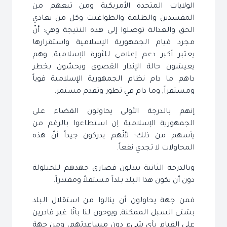
الولايات المتحدة الأمريكية ومن تبعهم من
المفسدين والظلمة والطواغيت وكل من يعادي
الحق والعدالة توصلوا إلى هذه النتيجة وهي: أنّ
مجرد قيام الجمهورية الإسلامية واستقرارها
يعتبر أكبر دعم إعلامي للثورة الإسلامية, وهم
يعيشون حالة الإنذار القصوى ويحسّون بخطر
داهم ما دام نظام الجمهورية الإسلامية قوياً
ومستقراً, وما دام في تطور وتقدم مستمر.
إنهم بالدرجة الأولى يحاولون القضاء على
الجمهورية الإسلامية إن استطاعوا بالرغم من
يأسهم من ذلك؛ لأنّهم يدركون جيداً أنّ هذه
المحاولات لا تجدي نفعاً.
وبالدرجة الثانية يبذلون قصارى جهدهم للحيلولة
دون أن يكون هذا البلد بلداً مستقلاً ومقتدراً.
فمن جهة يحاولون أن ينالوا من استقلال البلد
بشتى السبل الممكنة, ويوحون لنا بأنّا غير قادرين
على القيام بأي شيء دون مساعدتهم، ومن جهة