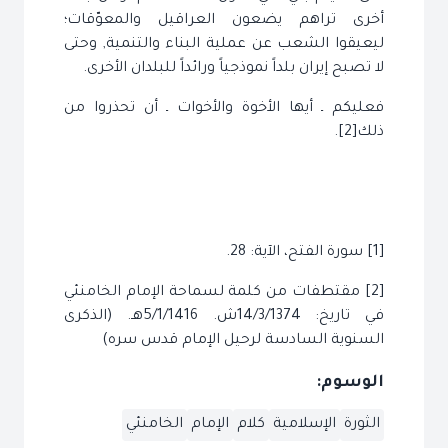
أخرى تراهم يضعون العراقيل والمعوّقات؛
ليعيقوا الشعب عن عملية البناء والتنمية, وحتى
لا تصبح إيران بلداً نموذجياً ورائداً للبلدان الأخرى.
فعليكم ـ أيها الأخوة والأخوات ـ أن تحذروا من
ذلك[2].
[1] سورة الفتح، الآية: 28.
[2] مقتطفات من كلمة لسماحة الإمام الخامنئي
في تاريخ: 14/3/1374ش. 5/1/1416هـ. (الذكرى
السنوية السادسة لرحيل الإمام قدس سره)
الوسوم:
الثورة
الإسلامية
كلام
الإمام
الخامنئي