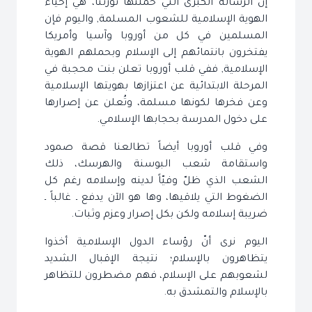
إن الرسالة الكبرى التي حملتها ثورتنا، هي إحياء
الهوية الإسلامية للشعوب المسلمة, واليوم فإن
المسلمين في كل من أوروبا وآسيا وأمريكا
يفتخرون بانتمائهم إلى الإسلام وبحملهم الهوية
الإسلامية, ففي قلب أوروبا تعلن بنت محجبة في
المرحلة الابتدائية عن اعتزازها بهويتها الإسلامية
وعن فخرها لكونها مسلمة، وتُعلن عن إصرارها
على دخول المدرسة بحجابها الإسلامي.
وفي قلب أوروبا أيضاً تطالعنا قصة صمود
واستقامة شعب البوسنة والهرسك، ذلك
الشعب الذي ظلّ وفيّاً لدينه وإسلامه رغم كل
الضغوط التي يلاقيها، وها هو الآن يدفع ـ غالباً ـ
ضريبة إسلامه ولكن بكل إصرار وعزم وثبات.
اليوم نرى أنّ رؤساء الدول الإسلامية أخذوا
يتظاهرون بالإسلام؛ نتيجة الإقبال الشديد
لشعوبهم على الإسلام، فهم مضطرون للتظاهر
بالإسلام والتمشدق به.