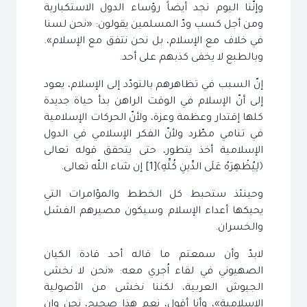
وإنّنا اليوم نجد أيضاً رؤساء الدول الاستكبارية
ومن أجل كسب ودّ المسلمين يقولون: «نحن لسنا
في خلاف مع الإسلام، بل نحن نتفق مع الإسلام».
وبالطبع لا يخفى كذبهم على أحد.
إنّ السبب في تظاهرهم بالتودّد إلى الإسلام، يعود
إلى أنّ الإسلام في الوقت الراهن بدأ حياة جديدة
كلها إقتدار وعظمة وعزة، ولأنّ الحركات الإسلامية
في تنامي مطّرد ولأنّ الفكر الإسلامي في الدول
الإسلامية أخذ يتطور، حتى يتحقق قوله تعالى
﴿لِيُظْهِرَهُ عَلَى الدِّينِ كُلِّهِ﴾[1] إن شاء اللّه تعالى.
وحينئذ ستحبط كل الخطط والمؤامرات التي
يحيكها أعداء الإسلام وسيكون مصيرهم الفشل
والخسران.
لابدّ وأن سمعتم ما قاله أحد قادة الكيان
الصهيوني في لقاء اُجري معه: «نحن لا نخشى
الجيوش العربية، لكننا نخشى من الأصولية
الإسلامية»، وأنا أقول، نعم هذا صحيح، نحن وإن