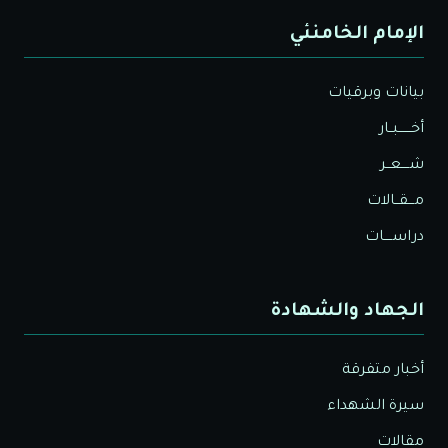
الإمام الخامنئي
بيانات وبرقيات
أخــــــبــار
شــــعــر
مـــقــالات
دراســــات
الجهاد والشهادة
أخبار متفرقة
سيرة الشهداء
مقالات