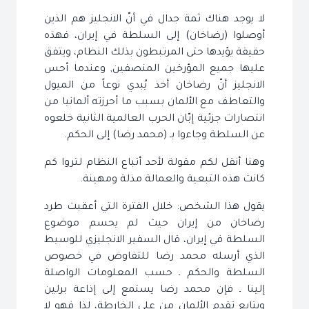
لا يوجد هناك ثمة جدال في أنّ الانجليز هم الذين
أوصلوا (رضاخان) إلى السلطة في إيران، فهذه
حقيقة يؤيدها حتى المرتبطون بذلك النظام، ويتفق
عليها جميع المؤرخين المنصفين, وعندما أحس
الانجليز أنّ رضاخان أخذ يُبدي نوعاً من الميول
والتعاطف مع الألمان بسبب ما أحرزته ألمانيا من
انتصارات جزئية إبّان الحرب العالمية الثانية خلعوه
عن السلطة وجاءوا بـ (محمد رضا) إلى الحكم.
وهنا أنقل لكم مقولة لأحد أتباع النظام لتروا كم
كانت هذه التبعية والعمالة مذلة ومهينة.
يقول هذا الشخص: خلال الفترة التي أعقبت طرد
رضاخان من إيران حيث لم يحسم موضوع
السلطة في إيران، قال السفير الانجليزي للوسيط
الذي أرسله محمد رضا للتفاوض في خصوص
السلطة والحكم ـ حسب المعلومات الواصلة
إلينا ـ فإن محمد رضا يستمع إلى إذاعة برلين
ويتابع تقدم الألمان من على الخارطة، لذا فهو لا