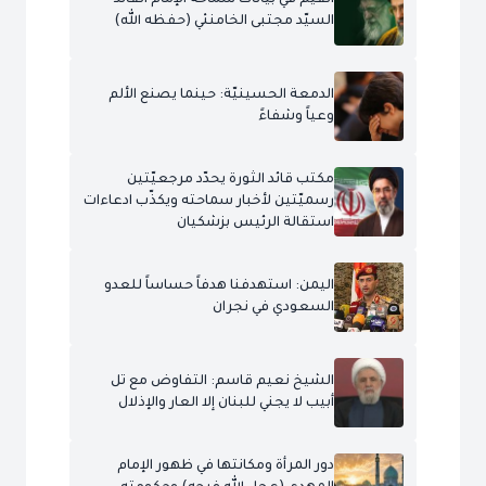
القيم في بيانات سماحة الإمام القائد
السيّد مجتبى الخامنئي (حفظه الله)
الدمعة الحسينيّة: حينما يصنع الألم
وعياً وشفاءً
مكتب قائد الثورة يحدّد مرجعيّتين
رسميّتين لأخبار سماحته ويكذّب ادعاءات
استقالة الرئيس بزشكيان
اليمن: استهدفنا هدفاً حساساً للعدو
السعودي في نجران
الشيخ نعيم قاسم: التفاوض مع تل
أبيب لا يجني للبنان إلا العار والإذلال
دور المرأة ومكانتها في ظهور الإمام