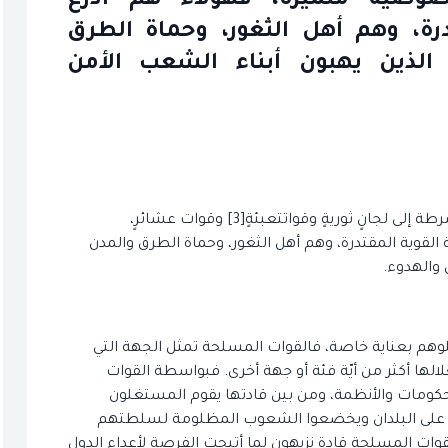
شائرٍ، خصوصية متميزة، فهؤلاء هم أذرع
درة، وهم أهل الثغور، وحماة الطرق
 الذين يهبون أبناء الشعب الأمن
إن للقوات المسلحة من جيش وحرس ثورة[2] ودرك وشرطة إلى لجانٍ ثوريةٍ وقواتتعبئةٍ[3] وقوات عشائرٍ،
لقوية المقتدرة، وهم أهل الثغور، وحماة الطرق والمدن
 والهدوء.
شعب والحكومة والمجلس[4] أن يشملوهم بعناية خاصة، فالقوات المسلحة تمثل الجهة التي
الها أكثر من أيّة فئة أو جهة أخرى. فبواسطة القوات
لحكومات والأنظمة، ومن بين قادتها يقوم المستغلون
ن على البلدان ويخضعوا الشعوب المظلومة لسلطتهم
قوات المسلحة قادة نزيهون لما أتيحت الفرصة لأعداء الدول