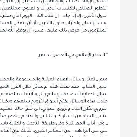
السعي لإيفاد الطلاب والجامعيين المتدينين إلى الدول
التطور الصناعي لاكتساب الخبرات والعلوم، ممتنعين عن 
الدول الأخرى، إلا إذا جاء _ إن شاء الله _ اليوم الذي ت
وحب الإنسان واحترام حقوق الآخرين، أو أن يتمكن ال
الملتزمون من فرض ذلك عليها. عسى أن يوفق الله لحلو
* الخطر الإعلامي في العصر الحاضر
ميم _ تمثل وسائل الاعلام المرئية والمسموعة والمط
الجيل الشاب. فقد نفذت هذه الوسائل خلال القرن الأخي
مجال الدعاية المضادة للإسلام والروحانية المخلصة ام
جندت هذه الوسائل لفتح أسواق لترويج سلعهم وبضائعه
الترويج لطُرُز البناء وتزويق المباني، الى خلق حالة ال
مناحي الحياة من السلوك واللباس والهندام _ خصوصا
_ وفي آداب المعاشرة وفي طريقة التحدث والكتابة باستع
حتى على أقرانهم _ من المفاخر الكبرى. كذلك فإن أفلام