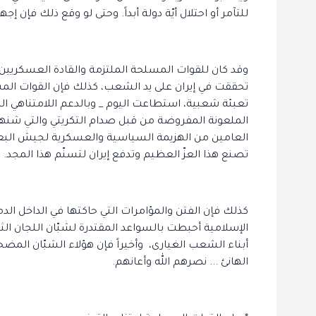
للتآمر أو احتلال أيّة دولة أبداً. وحتى لو وقع ذلك فإن 
وقد كان للقوات المسلحة الملتزمة والقادة العسكريين
تحققت في إيران على يد الشعب، كذلك فإن القوات ال
تعبئة شعبية، استطاعت اليوم _ وبالدعم اللامتناهي ا
الملعونة المفروضة من قبل صدام التكريتي والتي شنها 
العامين من الهزيمة السياسية والعسكرية لجيش البعث
تصنع هذا العزّ العظيم وتدفع إيران لتسنّم هذا المجد.
كذلك فإن الفتن والمؤامرات التي حاكتها في الداخل ال
أبناء الشعب الغيارى، وأخيراً فإن هؤلاء الشبّان المضحي
الهانئ ... نصرهم الله وأعانهم.