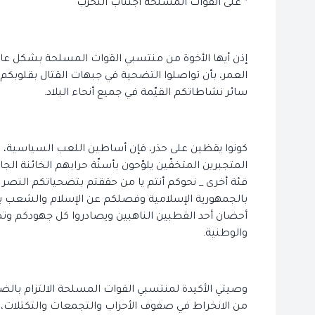
* على القوات المسلحة اجتناب التحزب
إذن أيها الأخوة من منتسبي القوات المسلحة بشكل عام،
العمر، بأن تواصلوا التضحية في جبهات القتال بقلوبكم
سائر نشاطاتكم القيّمة في جميع أنحاء البلاد.
كونوا يقظين على حذر، فإن أساطين اللعب السياسية،
المتجبرين المتخفّين يلوّحون بأسنّة حرابهم الخائنة ا
فئة أخرى _ نحوكم أنتم يا من حققتم بتضحياتكم النصر ل
بالجمهورية الإسلامية وفصلكم عن الإسلام والشعب ب
أحضان أحد القطبين الناهبين ويصادروا كل جهودكم وتض
والوطنية.
وصيتي الأكيدة لمنتسبي القوات المسلحة الالتزام بالض
من الانخراط في صفوف الأحزاب والتجمعات والتكتلات، و