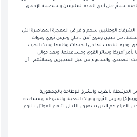
إجهاضه سيتمُّ على أيدي القادة الملتزمين وسيصيبه الإخفاق.
 الشرفاء الوطنيين سهم وافر في المعجزة المعاصرة التي
مسلحة، من جيشٍ وقوى أمن داخلي وحرس ثوري وقوات
لذي يوفره الشعب لها في الجبهات وخلفها وحيث الحرب
بأمر أمريكا وسائر القوى ومساعدتها، وبعد حوالي
 المعتدي، والمدعوم من قبل المتجبرين وعملائهم _ أن
دمى المرتبطة بالغرب والشرق للإطاحة بالجمهورية
الإسلامية أحبطت بالسواعد المقتدرة لشبّان اللجان الثورية[5] وحرس الثورة وقوات التعبئة والشرطة وبمساعدة
ن الأعزاء هم الذين يسهرون الليالي لتنعم العوائل بالنوم