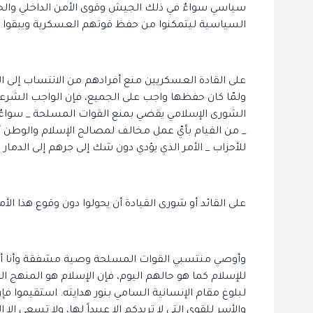
سياسي سواءٌ في ذلك الجيش وقوى الأمن الداخلي والحر
السياسية ليتمكنوا من حفظ قوتهم العسكرية ويبقوا في
على القادة العسكريين منع أفرادهم من الانتساب إلى ال
الشورى الإسلامي يقضي بمنع القوات المسلحة _ سواءٌ في
_ من القيام بأيّ عمل مخالف لمصالح الإسلام والوطن أ
للأحزاب _ الأمر الذي يؤدي دون شك إلى جرهم إلى الدمار
على القائد أو شورى القيادة أن يحولوا دون وقوع هذا الأ
وأوصي منتسبي القوات المسلحة وصية مشفقة وأنا أعتزم
للإسلام كما هو حالهم اليوم، فإن الإسلام هو المنهج الو
لبلوغ مقام الإنسانية السامي بنور هدايته. استقيموا 
والأسر للقوى التي لا تريدكم إلا عبيداً لها، ولا تسعى إل