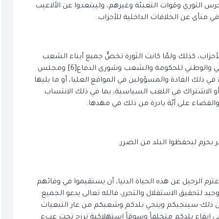
س الثوري وقوات التعبئة وغيرهم، وليبتعدوا عن الألاعيب
 منأى عن الخلافات الداخلية للأحزاب.
أحزاب، كذلك ولمّا كانت الثورة تخصُّ جميع أبناء الشعب
ولمّا كان حفظها واجب على الجميع، فإن الواجب الشرعي والوطني للحكومة والشعب وشورى الدفاع[6] ومجلس
 ذلك القادة والمسؤولين في المواقع العليا، أو ما يليها
و الاشتراك في اللعب السياسية، بما في ذلك الانتساب
 والقضاء على أيّة بادرة من ذلك في مهدها.
مر بحزم ليحفظوا البلد من الضرر.
 الرحيل عن هذه الحياة الدنيا، أن يستقيموا في وفائهم
حيد لتحقيق الاستقلال والتحرر، فالله تعالى يدعو الجميع
فإن ذلك سينجيكم وينجي بلدكم وشعبكم من عار التبعيات
ا إلى إبقاء بلدكم متخلفاً وسوقاً استهلاكية ترزح تحت عبء