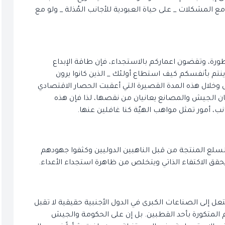
ع المشكلات _ على حياة العبودية للأجانب المُذلة _ ولو مع
طورة، وتقضون اعماركم بالاستجداء، فإن طاقة الإبداع
اينتم بأنفسكم كيف استطاع أولئك _ الذين كانوا يرون
وخلال هذه المدة القصيرة التي أعقبت الحصار الاقتصادي
كان الجيش والمصانع يعانيان من نقصها، لذا فإن هذه
، أمور تمثل مواهب الهيٌة كنا غافلين عنها.
السلع المنتجة من قبل الناهبين الدوليين وكثفوا جهودهم
حقق الاكتفاء الذاتي ويتخلص من ظاهرة استجداء الأعداء.
عل إلى الصناعات الكبرى في الدول الأجنبية حقيقية لا تقبل
علوم المتكورة بأحد القطبين. بل إن على الحكومة والجيش