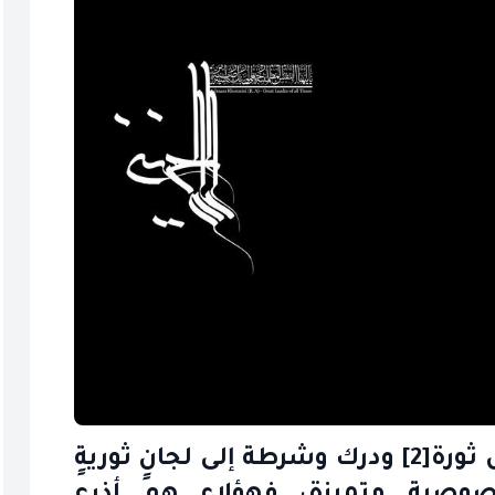
إنللقوات المسلحة من جيش وحرس ثورة[2] ودرك وشرطة إلى لجانٍ ثوريةٍ