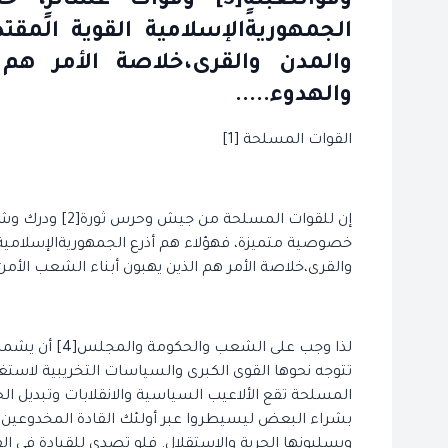
وقواتتعبئةٍ[3] وقوات ع
الجمهوريةالإسلامية القوية المقت
والمدن والقرى،خلاصة الأمر هم
والهدوء.....
القوات المسلحة [1]
خصوصية متميزة، فهؤلاء هم أذرع الجمهوريةالإسلامية ا
والقرى،خلاصة الأمر هم الذين يهبون أبناء الشعب الأمن
لذا وجب على ال
تتوجه نحوها القوى الكبرى والسياسات التخريبية لاستغل
المسلحة تقع الألاعيب السياسية والانقلابات وتبديل ا
بشراء البعض ليسيطروا عبر أولئك القادة المخدوعي
ويسلبونها الحرية والاستقلال. فلو تصدى للقيادة في ال