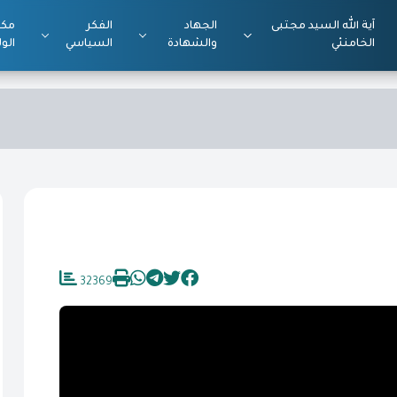
آية الله السيد مجتبى
الجهاد
الفكر
مكت
الخامنئي
والشهادة
السياسي
الول
32369