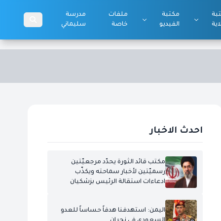
بة
مكتبة
ملفات
مدرسة
اية
الفيديو
خاصة
سليماني
احدث الاخبار
مكتب قائد الثورة يحدّد مرجعيّتين
رسميّتين لأخبار سماحته ويكذّب
ادعاءات استقالة الرئيس بزشكيان
اليمن: استهدفنا هدفاً حساساً للعدو
السعودي في نجران