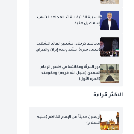
السيرة الذاتية للقائد المجاهد الشهيد
إسماعيل هنية
محافظ كربلاء: تشييع القائد الشهيد
(قدس سره) جسّد وحدة إيران والعراق
دور المرأة ومكانتها في ظهور الإمام
المهدي (عجل الله فرجه) وحكومته
(الجزء الأول)
الاكثر قراءة
أربعون حديثاً عن الإمام الكاظم (عليه
السلام)