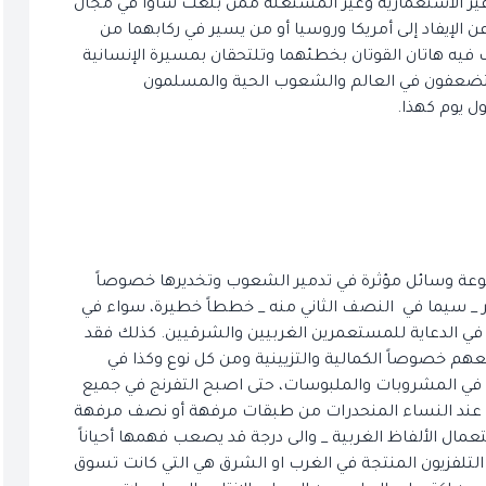
 غير الاستعمارية وغير المستغلة ممن بلغت شأواً في مجال
الإيفاد إلى أمريكا وروسيا أو من يسير في ركابهما من
عترف فيه هاتان القوتان بخطئهما وتلتحقان بمسيرة الإنسانية
مستضعفون في العالم والشعوب الحية والمسلمون
ل يوم كهذا.
بوعة وسائل مؤثرة في تدمير الشعوب وتخديرها خصوصاً
ر _ سيما في النصف الثاني منه _ خططاً خطيرة، سواء في
 في الدعاية للمستعمرين الغربيين والشرقيين. كذلك فقد
م خصوصاً الكمالية والتزيينية ومن كل نوع وكذا في
تقليد في المشروبات والملبوسات، حتى اصبح التفرنج في جميع
ً عند النساء المنحدرات من طبقات مرفهة أو نصف مرفهة
مال الألفاظ الغربية _ والى درجة قد يصعب فهمها أحياناً
 التلفزيون المنتجة في الغرب او الشرق هي التي كانت تسوق