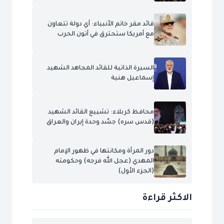
قائد مقر خاتم الأنبياء: أي دولة تتعاون
مع أمريكا ستحترق في أتون الحرب
السيرة الذاتية للقائد المجاهد الشهيد
إسماعيل هنية
محافظ كربلاء: تشييع القائد الشهيد
(قدس سره) جسّد وحدة إيران والعراق
دور المرأة ومكانتها في ظهور الإمام
المهدي (عجل الله فرجه) وحكومته
(الجزء الأول)
الاكثر قراءة