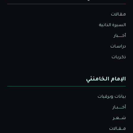
مـقـالات
السيرة الذاتية
أخــــــبار
دراسـات
ذكـريـات
الإمام الخامنئي
بيانات وبرقيات
أخــــــبــار
شــــعــر
مـــقــالات