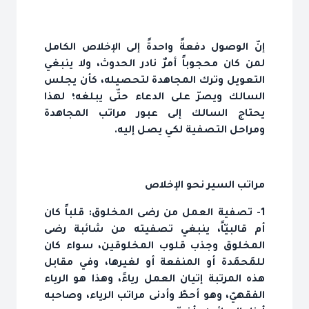
إنّ الوصول دفعةً واحدةً إلى الإخلاص الكامل
لمن كان محجوباً أمرٌ نادر الحدوث، ولا ينبغي
التعويل وترك المجاهدة لتحصيله، كأن يجلس
السالك ويصرّ على الدعاء حتّى يبلغه؛ لهذا
يحتاج السالك إلى عبور مراتب المجاهدة
ومراحل التصفية لكي يصل إليه.
مراتب السير نحو الإخلاص
1- تصفية العمل من رضى المخلوق: قلباً كان
أم قالبيّاً، ينبغي تصفيته من شائبة رضى
المخلوق وجذب قلوب المخلوقين، سواء كان
للمَحمَدة أو المنفعة أو لغيرها، وفي مقابل
هذه المرتبة إتيان العمل رياءً، وهذا هو الرياء
الفقهيّ، وهو أحطّ وأدنى مراتب الرياء، وصاحبه