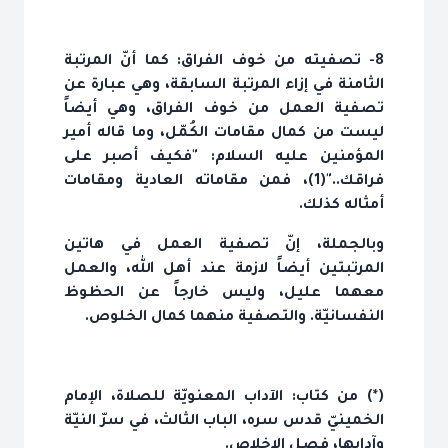
8- تصفيته من خوف الفراق: كما أنّ المرتبة
الثامنة في إزاء المرتبة السابقة، وهي عبارة عن
تصفية العمل من خوف الفراق، وهي أيضاً
ليست من كمال مقامات الكُمّل، وما قاله أمير
المؤمنين عليه السلام: "فكيف أصبر على
فراقك.."(1)، فمن مقاماته العادية ومقامات
أمثاله كذلك.
وبالجملة، إنّ تصفية العمل في هاتين
المرتبتين أيضاً لازمة عند أهل الله، والعمل
معهما عليل، وليس خارجاً عن الحظوظ
النفسانيّة. والتصفية منهما كمال الخلوص.
(*) من كتاب: الآداب المعنويّة للصلاة، الإمام
الخمينيّ قدس سره، الباب الثالث، في سرّ النيّة
وآدابها، فصل الإخلاص.