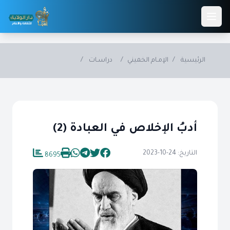
Skip to main conten
الرئيسية
/
الإمـام الخميني
/
دراسـات
/
أدبُ الإخلاص في العبادة (2)
التاريخ: 24-10-2023
8695