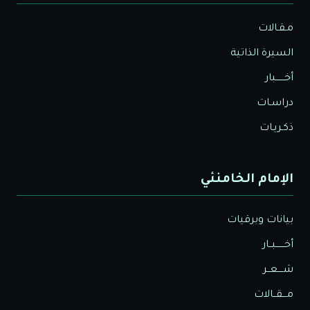
مـقـالات
السيرة الذاتية
أخــــــبار
دراسـات
ذكـريـات
الإمام الخامنئي
بيانات وبرقيات
أخــــــبــار
شــــعــر
مـــقــالات