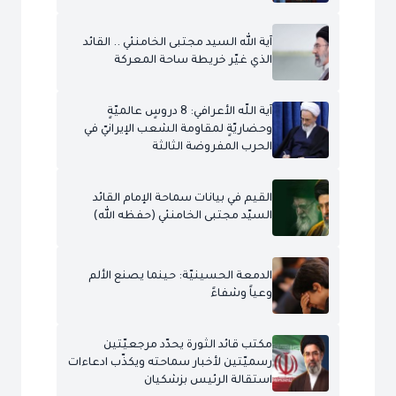
آية الله السيد مجتبى الخامنئي .. القائد
الذي غيّر خريطة ساحة المعركة
آية اللّه الأعرافي: 8 دروسٍ عالميّةٍ
وحضاريّةٍ لمقاومة الشعب الإيرانيّ في
الحرب المفروضة الثالثة
القيم في بيانات سماحة الإمام القائد
السيّد مجتبى الخامنئي (حفظه الله)
الدمعة الحسينيّة: حينما يصنع الألم
وعياً وشفاءً
مكتب قائد الثورة يحدّد مرجعيّتين
رسميّتين لأخبار سماحته ويكذّب ادعاءات
استقالة الرئيس بزشكيان