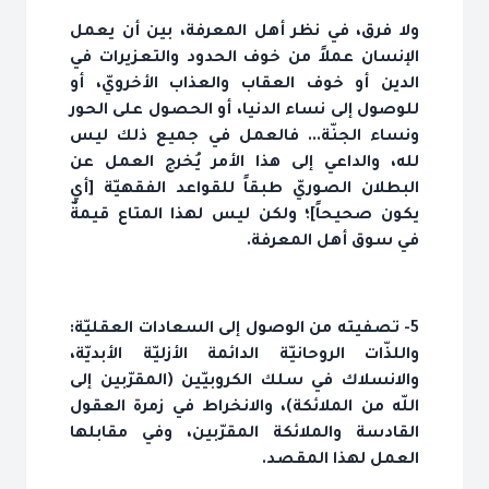
ولا فرق، في نظر أهل المعرفة، بين أن يعمل
الإنسان عملاً من خوف الحدود والتعزيرات في
الدين أو خوف العقاب والعذاب الأخرويّ، أو
للوصول إلى نساء الدنيا، أو الحصول على الحور
ونساء الجنّة... فالعمل في جميع ذلك ليس
لله، والداعي إلى هذا الأمر يُخرج العمل عن
البطلان الصوريّ طبقاً للقواعد الفقهيّة [أي
يكون صحيحاً]؛ ولكن ليس لهذا المتاع قيمةٌ
في سوق أهل المعرفة.
5- تصفيته من الوصول إلى السعادات العقليّة:
واللذّات الروحانيّة الدائمة الأزليّة الأبديّة،
والانسلاك في سلك الكروبيّين (المقرّبين إلى
اللّه من الملائكة)، والانخراط في زمرة العقول
القادسة والملائكة المقرّبين، وفي مقابلها
العمل لهذا المقصد.