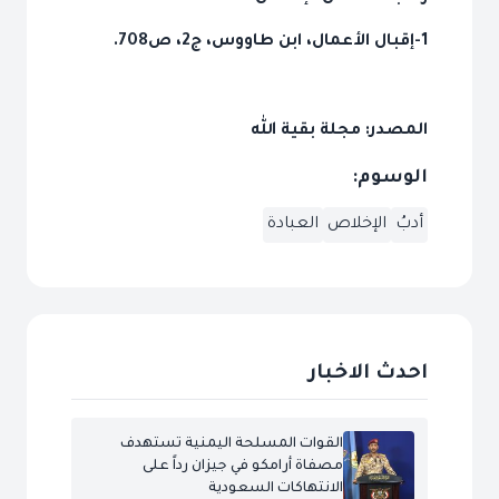
1-إقبال الأعمال، ابن طاووس، ج2، ص708.
المصدر: مجلة بقية الله
الوسوم:
أدبُ
الإخلاص
العبادة
احدث الاخبار
القوات المسلحة اليمنية تستهدف
مصفاة أرامكو في جيزان رداً على
الانتهاكات السعودية