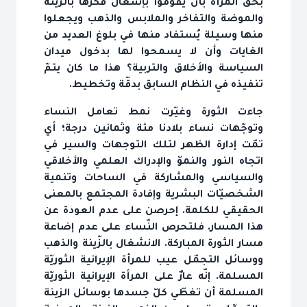
بحقّ المرأة بأن يقوموا بإشغال فكرها بالزينة
والموضة والتفاخر والملابس والذهب ويجعلوا
منها وسيلة يُستفاد منها في بلوغ العديد من
الغايات وأن لا يسمحوا لها بدخول ميدان
السياسة والأخلاق والتربية؟ هذا ما كان يتمّ
تنفيذه في النظام السابق بدقّة وتخطيط.
جاءت الثورة وغيّرت نمط تعامل النساء
وتوجّهات نساء بلادنا مئة وثمانين درجة؛ أي
تمّت إدارة الظهر لتلك التوجهات والسير في
اتجاه النور والنموّ والإدراك العلمي والأخلاقي
والسياسي والمشاركة في الساحات وتنمية
الشخصيّات البشرية وإفادة المجتمع بالمعنى
الحقيقي للكلمة. إحرصن على عدم العودة عن
هذا المسار. فلتحرص النّساء على عدم إضاعة
مسار الثورة المباركة. الانشغال بالزّينة والذهب
ووسائل التجمّل عيب للمرأة الإيرانية الثوريّة
المسلمة. إنّه عارٌ على المرأة الإيرانية الثوريّة
المسلمة أن تغطّي كلّ جسدها بوسائل الزينة