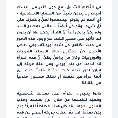
في النّظام السّابق، مع كون كثير من النساء
أميّات ولا يدركن شيئاً من القضايا الاجتماعية -
أي أنّهم لم يكونوا ليسمحوا لهنّ بالتعرّف على
أيّ شيء- وقد كنّ أيضاً لا يبالين بمصير البلاد
ولم يكنّ يدركن أبداً أنّ المرأة يمكن لها أن يكون
لها تأثير على مصير البلاد، مع وجود هذه الأمور
من حيث الظاهر، كنّ شبه أوروبيّات وفي بعض
الأحيان كنّ تخطّين حالة النساء الغربيّات
والأوروبيّات وكان من يراهنّ يظنّ أنّ هذه المرأة
قد قدمت من بلد أوروبي ومن بيئة غربيّة إلى
إيران؛ لكن عندما كنت تحدّثها قليلاً، كنت ترى
أنّها امرأة غير مثقّفة أو تملك مستوى متدنّياً
من الثقافة.
كانوا يجبرون المرأة على صناعة شخصيّة
وهميّة لنفسها من خلال إبراز نفسها وجذب
العيون نحوها. لقد كان هذا انحطاطاً للمرأة ولم
يكن تقدّماً. هل تمّ ارتكاب جريمة أعظم من هذه