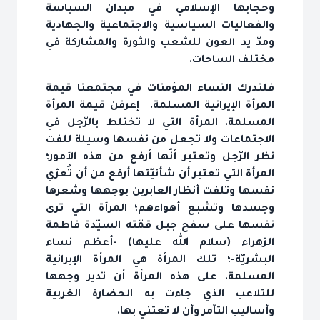
وحجابها الإسلامي في ميدان السياسة
والفعاليات السياسية والاجتماعية والجهادية
ومدّ يد العون للشعب والثورة والمشاركة في
مختلف الساحات.
فلتدرك النساء المؤمنات في مجتمعنا قيمة
المرأة الإيرانية المسلمة. إعرفن قيمة المرأة
المسلمة. المرأة التي لا تختلط بالرّجل في
الاجتماعات ولا تجعل من نفسها وسيلة للفت
نظر الرّجل وتعتبر أنّها أرفع من هذه الأمور؛
المرأة التي تعتبر أن شأنيّتها أرفع من أن تُعرّي
نفسها وتلفت أنظار العابرين بوجهها وشعرها
وجسدها وتشبع أهواءهم؛ المرأة التي ترى
نفسها على سفح جبل قمّته السيّدة فاطمة
الزهراء (سلام الله عليها) -أعظم نساء
البشريّة-؛ تلك المرأة هي المرأة الإيرانية
المسلمة. على هذه المرأة أن تدير وجهها
للتلاعب الذي جاءت به الحضارة الغربية
وأساليب التآمر وأن لا تعتني بها.