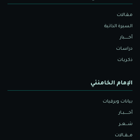
مـقـالات
السيرة الذاتية
أخــــــبار
دراسـات
ذكـريـات
الإمام الخامنئي
بيانات وبرقيات
أخــــــبــار
شــــعــر
مـــقــالات