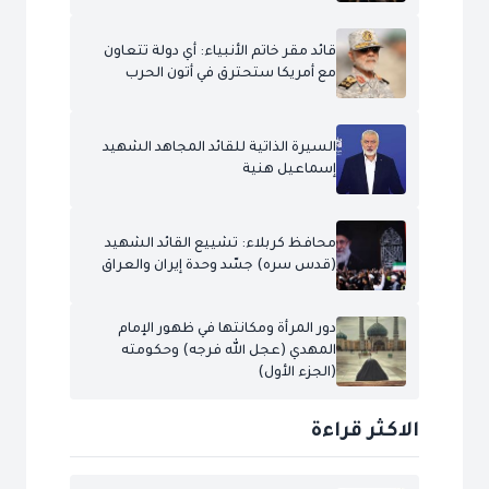
قائد مقر خاتم الأنبياء: أي دولة تتعاون
مع أمريكا ستحترق في أتون الحرب
السيرة الذاتية للقائد المجاهد الشهيد
إسماعيل هنية
محافظ كربلاء: تشييع القائد الشهيد
(قدس سره) جسّد وحدة إيران والعراق
دور المرأة ومكانتها في ظهور الإمام
المهدي (عجل الله فرجه) وحكومته
(الجزء الأول)
الاكثر قراءة