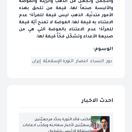
والتجمّل وتجعل من الذهب والزينة والموضة
والألبسة صنماً لها. قيمة من تلحق بهذه
الأمور متدنّية. الذهب ليس قيمة للمرأة؛ عدم
الاعتناء به قيمة لها. الموضة لا تمنح أيّة قيمة
للمرأة؛ عدم الاعتناء بالموضة التي هي من
صنيعة الأعداء وتشكّل فخّاً قيمة لها.
الوسوم:
دور
النساء
انتصار
الثورة الإسلاميّة
إيران
احدث الاخبار
مكتب قائد الثورة يحدّد مرجعيّتين
رسميّتين لأخبار سماحته ويكذّب ادعاءات
استقالة الرئيس بزشكيان